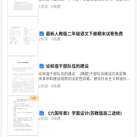
部
要学会在短时间内理解长难句大意。今天给大家带来了
1
阅读
0
收藏
答案：B
GRE阅读应对难句实用技巧,希望能够帮助到大家，
工
程
质
最新人教版二年级语文下册期末试卷免费
2
阅读
0
收藏
量
由
（ ）
论和谐干部队伍的建设
论和谐干部队伍的建设 [摘要]干部队伍建设历来是事
组
关革命和建设成败的决定性因素。建设社会主义和谐社
会，必须要 科学 把握干部队伍的和谐实质，针对干部队
织
2
阅读
0
收藏
伍中存在的不和谐因子，从 教育 、文化、培
有
付费
关
《六国年表》学案设计(苏教版高二选修)
单
2
阅读
0
收藏
位