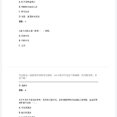
试
王
牌
1.
题
A:
总监理工程师
B:
施工员
库
C:
施工单位负责人
带
D:
项目经理
答
答案：A
案
2.
（突
A:
核子密度湿度仪
破
B:
表面振动击实仪法