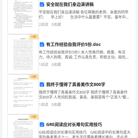
B
安全就在我们身边演讲稿
卷）
平安就在我们身边演讲稿 各位尊敬的老师、亲爱的同学
5.
（）是通信网和有线电视网相结合的产物。
们： 早上好！ 生活中什么最重要？平安。童年中什
第
么最重要？平安。只有保证我们生命和生活的平安，一
A:ADSL
2
阅读
0
收藏
切才有意义 我们学校，由于少数同学在课间乱
I
B:HFC
付费
部
C:HDSL
有工作经验自我评价5份.doc
分
有工作经验自我评价5份1.本人性格开朗、稳重、有活
D:PON
力，待人热情、真诚; 工作认真负责，积极主动，能吃苦
耐劳，敢于创新，敢于迎接挑战，敢于承担责任; 善富有
单
1
阅读
0
收藏
答案：B
工作激情，乐业敬业，强调团队合作精神且工作认真
选
付费
我终于懂得了真善美作文800字
题
我终于懂得了真善美作文800字 我终于懂得了真善美作
（）。
（150
文800字 人世间的真诚、善良、美丽是每个“正常人”都想
要的，可是又有多少人真正的去为它付出、奋斗，而去
A:
绩效评价
1
阅读
0
收藏
题）
努力的做到呢? 今天，步入初中大门的我终于懂
B:
改进
1.
付费
GRE阅读应对长难句实用技巧
C:
支持和运行
分
GRE阅读应对长难句实用技巧 GRE阅读中的长难句是大
D:
策划
家的备考重点之一，考生不仅要能看懂长难句，还必须