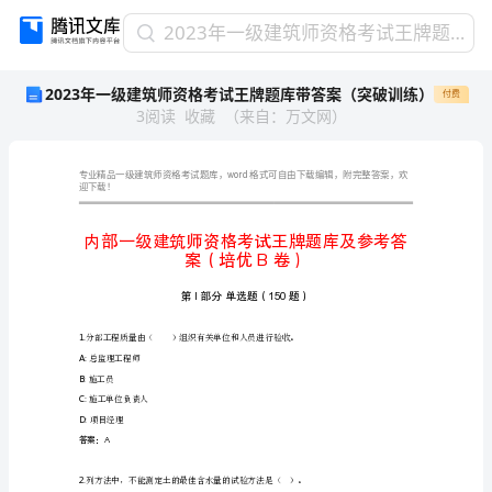
2023
2023年一级建筑师资格考试王牌题库带答案（突破训练）
年
2023年一级建筑师资格考试王牌题库带答案（突破训练）
付费
一
3
阅读
收藏
（
来自
：
万文网
）
级
建
筑
师
word
迎下载！
资
格
考