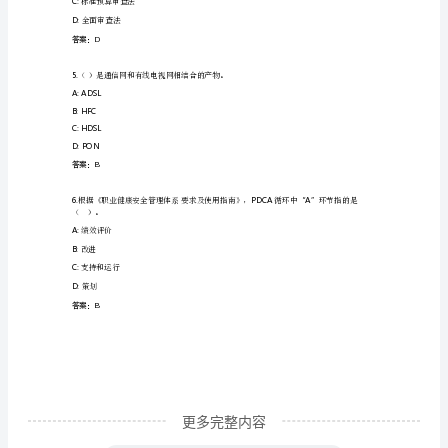
训
C:
振动台法
D:
轻型、重型击实试验
练）
答案：A
内
部
3.
重力式挡土墙一般用（）砌筑。
一
A:
浆砌片石
级
B:
干砌片石
建
C:
毛石
筑
师
资
格
更多完整内容
考