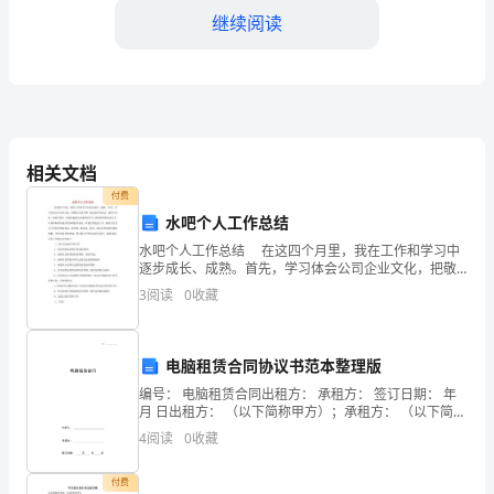
继续阅读
试
word
王
迎下载！
牌
D:
混凝土
题
相关文档
答案：A
库
付费
水吧个人工作总结
及
4.
水吧个人工作总结 在这四个月里，我在工作和学习中
参
逐步成长、成熟。首先，学习体会公司企业文化，把敬
的审查方法是（）。
业当成习惯，把忠诚作为信念，诚信于企业，忠诚于领
3
阅读
0
收藏
考
导。自觉加强相关业务理论学习，提高修养和业务水
A:
对比审查法
答
B:
重点审查法
电脑租赁合同协议书范本整理版
案
C:
标准预算审查法
编号： 电脑租赁合同出租方： 承租方： 签订日期： 年
月 日出租方： （以下简称甲方）；承租方： （以下简称
（培
D:
全面审查法
乙方）。依据《中华人民共和国合同法》有关条款，甲
4
阅读
0
收藏
乙双方经过充分协商，就乙方
优
答案：D
付费