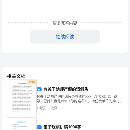
活
动
更多完整内容
背
继续阅读
景
和
六、活动流程
谐
之
相关文档
宾及注意事项等）。
风
付费
吹
有关于幼师产假的请假条
b）开场歌曲：《让世界充满爱》
有关于幼师产假的请假条尊敬的XXX（学校/单位）领
遍
导：您好！我是XXX（你的姓名），担任贵单位的幼儿教
师。经过慎重考虑，我决定申请产假，以便能够更好地
校
1
阅读
0
收藏
照顾我的孩子，并配合医生的安排和养护。我怀孕的情
况
园，
⑴抢答题
弟子规演讲稿1000字