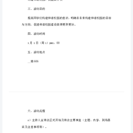
大学社团活动策划方案篇1
【精
一、活动背景
选】
大
学
社
团
活
如何构建和谐校园呢？
动
二、班会主题
策
划
构建和谐校园，我能做什么
方
三、活动目的
案