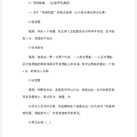
大
学
社
团
四、活动时间
活
动
x月x日（周x）pmx：00
策
五、活动地点
划
方
__楼606
案
篇
1
一、