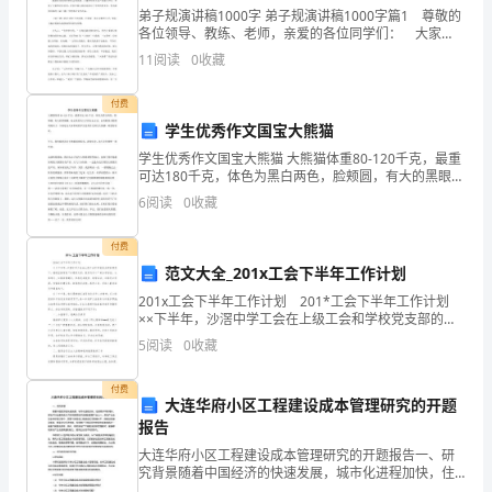
和
弟子规演讲稿1000字 弟子规演讲稿1000字篇1 尊敬的
谐
各位领导、教练、老师，亲爱的各位同学们： 大家
好! 随着时代的变革和社会的发展，大量国外的文化产
11
阅读
0
收藏
品涌入国门，带来了大量的文化信息，许多中
让
加x分，答错的不扣分.
付费
校
学生优秀作文国宝大熊猫
园
⑵合作游戏
学生优秀作文国宝大熊猫 大熊猫体重80-120千克，最重
可达180千克，体色为黑白两色，脸颊圆，有大的黑眼
宁
圈，标志性的内八字的行走方式，也有解剖刀般锋利的
6
阅读
0
收藏
爪子。下面是为大家带来的学生优秀作文国宝大熊猫
静
付费
幽
范文大全_201x工会下半年工作计划
深，
201x工会下半年工作计划 201*工会下半年工作计划
x分，时间为x分钟.
××下半年，沙滘中学工会在上级工会和学校党支部的领
导下，继续坚持学校“以德育为首，教学为中心”的办学宗
和
5
阅读
0
收藏
旨，认真学习，加强师德建设，积极投身
⑶必答题
谐
付费
大连华府小区工程建设成本管理研究的开题
让
报告
校
大连华府小区工程建设成本管理研究的开题报告一、研
究背景随着中国经济的快速发展，城市化进程加快，住
写在答题纸上，踩点答分，每题__分.
房需求不断增长，房地产行业逐渐成为了影响国民经济