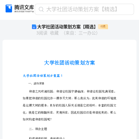
大
大学社团活动策划方案【精选】
学
大学社团活动策划方案【精选】
付费
社
3
阅读
收藏
（
来自
：
三一办公
）
团
活
动
策
划
方
案