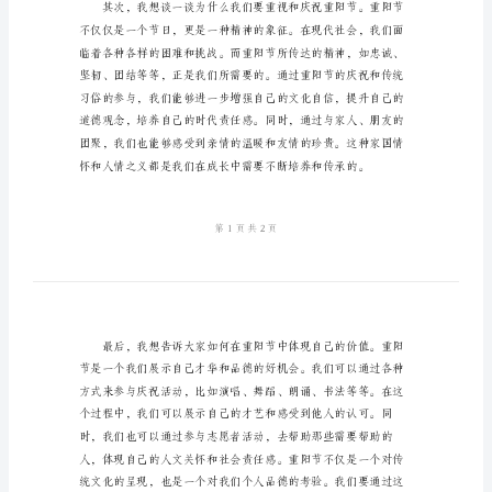
稿
小
的重要组成部分。
学
生
九
九
重
阳
节
演
爱和传承。
讲
稿