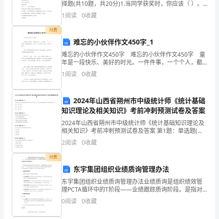
择题(共10题，共20分)1.当同学获奖时，你应该（ ）。
A.不服气B.向他学习C.喝倒彩D.到处说他坏话2.在生活
是
1
阅读
0
收藏
中，我们要学会合理消费。下列认
我
付费
难忘的小伙伴作文450字_1
国
难忘的小伙伴作文450字 难忘的小伙伴作文450字 童
年是一段快乐、美好的时光。一件件事，一个个人，都
传
是一份美好的回忆，伴你一生。童年的小伙伴，也会令
1
阅读
0
收藏
人难忘。 在那个美丽的童年里，我结识
统
的
2024年山西省朔州市中级统计师《统计基础
知识理论及相关知识》考前冲刺预测试卷及答案
节
2024年山西省朔州市中级统计师《统计基础知识理论及
相关知识》考前冲刺预测试卷及答案 第1题：单选题(本
日
题1分)当价格为3元时，某种商品的供给量为700；当价
2
阅读
0
收藏
格为2元时，该商品的供给量为300。则供给
之
付费
一。
东宇集团组织业绩质询管理办法
东宇集团组织业绩质询管理办法业绩质询是组织绩效管
它
理PCTA循环中的T阶段——业绩跟踪质询阶段。是指对
企业组织业绩——企业CEO的绩效合约书中承诺的全年
0
阅读
0
收藏
的
经营管理指标完成情况的检查和督促。为了使业绩质询
有