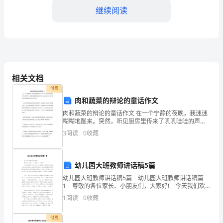
好！
继续阅读
今
天
我
想
相关文档
付费
和
肉和蔬菜的辩论的童话作文
大
肉和蔬菜的辩论的童话作文 在一个宁静的夜晚，我迷迷
糊糊地醒来。突然，听见厨房里传来了叽叽哇哇的声
家
音，我蹑手蹑脚地来到厨房门外，透过门缝往里看，
3
阅读
0
收藏
哦！原来是肉和蔬菜正在开辩论会呢！ 只见西红柿托着
分
享
幼儿园大班教师讲话稿5篇
幼儿园大班教师讲话稿5篇 幼儿园大班教师讲话稿篇
的
1 尊敬的各位家长、小朋友们，大家好! 今天我们欢聚
一堂，举办__幼儿园20__届幼儿毕业典礼，欢送小朋友离
1
阅读
0
收藏
主
园，我们感到无比高兴。在此我代表南
爱心的小学生。
题
付费