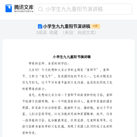
小
小学生九九重阳节演讲稿
学
小学生九九重阳节演讲稿
付费
生
2
阅读
收藏
（
来自
：
尚阅文库
）
九
九
重
阳
节
演
尊敬的老师、亲爱的同学们：
讲