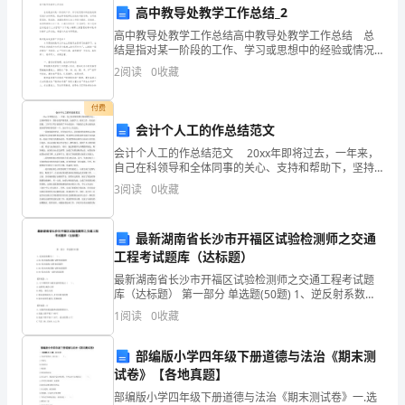
高中教导处教学工作总结_2
是
高中教导处教学工作总结高中教导处教学工作总结 总
“重
结是指对某一阶段的工作、学习或思想中的经验或情况
进行分析研究，做出带有规律性结论的书面材料，它可
2
阅读
0
收藏
使零星的、肤浅的、表面的感性认知上升到全面的、系
阳
统
付费
节”。
会计个人工的作总结范文
重
会计个人工的作总结范文 20xx年即将过去，一年来，
自己在科领导和全体同事的关心、支持和帮助下，坚持
谢谢大家！
阳
自我严格要求、加强学习、踏实工作，在政治思想、工
3
阅读
0
收藏
作学习等方面取得了不小的进步，下面把自己各方面的
节，
最新湖南省长沙市开福区试验检测师之交通
又
工程考试题库（达标题）
称
最新湖南省长沙市开福区试验检测师之交通工程考试题
库（达标题） 第一部分 单选题(50题) 1、逆反射系数为
为
（ ）。A.RA=发光强度系数/试样表面面积B.RA=发光强
1
阅读
0
收藏
度/试样表面面积C.RA
“重
部编版小学四年级下册道德与法治《期末测
九
试卷》【各地真题】
部编版小学四年级下册道德与法治《期末测试卷》一.选
节”，