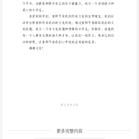
尊
敬
的
老
师、
亲
爱
的
同
学
们：
大
更多完整内容
家