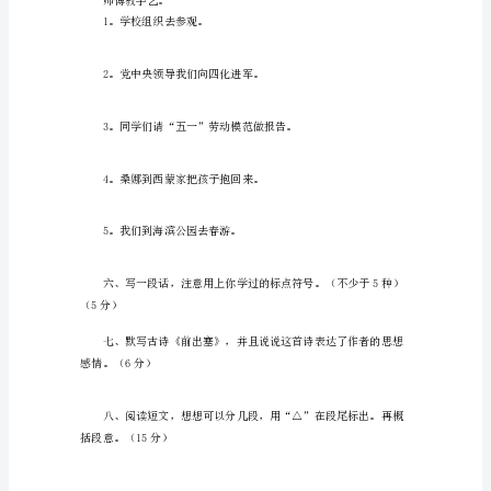
填
空。
（5
分）
千（）万（）
“銮”
分）
按
部
首
查
字
法，
先