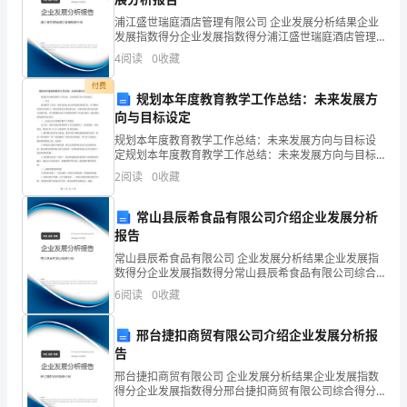
浦江盛世瑞庭酒店管理有限公司 企业发展分析结果企业
法，
发展指数得分企业发展指数得分浦江盛世瑞庭酒店管理
有限公司综合得分说明：企业发展指数根据企业规模、
先
4
阅读
0
收藏
企业创新、企业风险、企业活力四个维度对企业发展情
况进
查
付费
规划本年度教育教学工作总结：未来发展方
向与目标设定
大
4。桑娜到西蒙家把孩子抱回来。
规划本年度教育教学工作总结：未来发展方向与目标设
写
定规划本年度教育教学工作总结：未来发展方向与目标
设定一、引言教育教学工作是一项涉及到社会未来发展
2
阅读
0
收藏
字
的重要任务，在不断变革的时代背景下，我们需要进行
规划和总
母，
常山县辰希食品有限公司介绍企业发展分析
5。我们到海滨公园去春游。
报告
再
常山县辰希食品有限公司 企业发展分析结果企业发展指
数得分企业发展指数得分常山县辰希食品有限公司综合
查
得分说明：企业发展指数根据企业规模、企业创新、企
6
阅读
0
收藏
业风险、企业活力四个维度对企业发展情况进行评价。
音
该企
（5分）
邢台捷扣商贸有限公司介绍企业发展分析报
节。
告
邢台捷扣商贸有限公司 企业发展分析结果企业发展指数
得分企业发展指数得分邢台捷扣商贸有限公司综合得分
说明：企业发展指数根据企业规模、企业创新、企业风