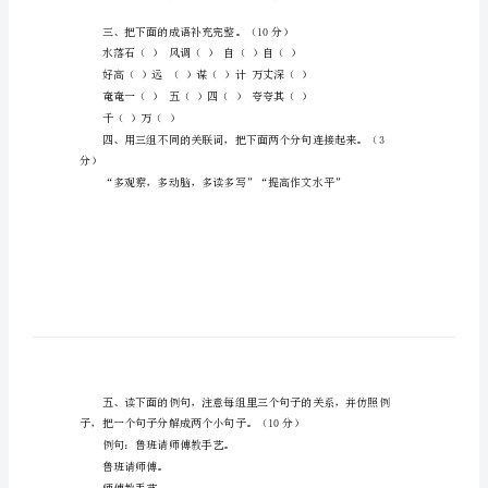
于
“凸”字按数笔画查字法
语
二、改病句。（10分）
文
测
试
2。王琳眼睛里流着冲动的泪花。
卷
答
案
一、，
按
要
求