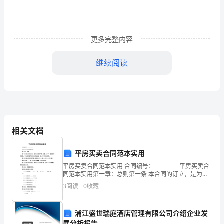
查
部，
更多完整内容
再
继续阅读
查
画。
例句：鲁班请师傅教手艺。
“嘎”
相关文档
鲁班请师傅。
字
按
师傅教手艺。
平房买卖合同范本实用
平房买卖合同范本实用 合同编号：__________平房买卖合
音
1。学校组织去参观。
同范本实用第一章：总则第一条 本合同的订立，是为了
遵循平等、自愿、公平、诚实信用的原则，甲乙双方就
序
3
阅读
0
收藏
平房买卖事宜达成一致，特订立本合同。第二
查
2。党中央领导我们向四化进军。
浦江盛世瑞庭酒店管理有限公司介绍企业发
字
展分析报告