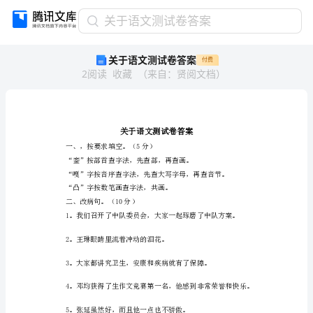
关
关于语文测试卷答案
于
关于语文测试卷答案
付费
语
2
阅读
收藏
（
来自
：
贤阅文档
）
文
测
试
卷
答
案
一、，按要求填空。（5分）
关