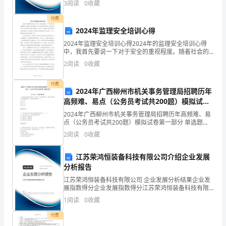
“凸”
3
阅读
0
收藏
感情。（6分）
险、企业活力四个维度对企业发展情况进行评价。该企
业的
字
付费
2024年监理安全培训心得
按
2024年监理安全培训心得2024年的监理安全培训心得
数
中，我首先要说一下对于安全的重视程度。随着社会的
发展和人们对生活品质的追求，建筑业在过去几年内得
2
阅读
0
收藏
到了爆发式的增长。然而，这也带来了更多的安全风险
括段意。（15分）
笔
和
付费
画
2024年广西柳州市机关事务管理局招聘历年
高频难、易点（公务员考试共200题）模拟试卷
查
审定版
2024年广西柳州市机关事务管理局招聘历年高频难、易
字
点（公务员考试共200题）模拟试卷第一部分 单选题
(300题)1、初次就业的张某与延边一中签订了3年的聘用
2
阅读
0
收藏
合同，根据《事业单位人事管理条例》，他的
法，
江苏荣鸿恒装备科技有限公司介绍企业发展
共
分析报告
画。
江苏荣鸿恒装备科技有限公司 企业发展分析结果企业发
展指数得分企业发展指数得分江苏荣鸿恒装备科技有限
公司综合得分说明：企业发展指数根据企业规模、企业
1
阅读
0
收藏
创新、企业风险、企业活力四个维度对企业发展情况进
二、
行评
付费