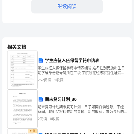
答
继续阅读
案
（精
C.1.5
D.2
练）
相关文档
新
【答案】：D
学生应征入伍保留学籍申请表
疆
学生应征入伍保留学籍申请表编号:姓名性别民族出生日
期学号身份证号码所在二级 学院所在班级家庭住址联系
维
电话申请保留 学籍原因应征入伍。申请人签字：年 月曰
A.联合开发获得资源
252
阅读
1
收藏
保留学籍 期限本人自年 月 日至年 月 日休学，
吾
B.招标采购
尔
期末复习计划_30
C.市场采购
巴
期末复习计划期末复习计划 日子如同白驹过隙，不经
意间，我们又将迎来新的喜悦、新的收获，来为今后的
D.协作采购
学习制定一份计划。那么你真正懂得怎么制定计划吗？
音
2
阅读
0
收藏
以下是小编帮大家整理的期末复习计划6篇，希望能够帮
郭
【答案】：C
付费