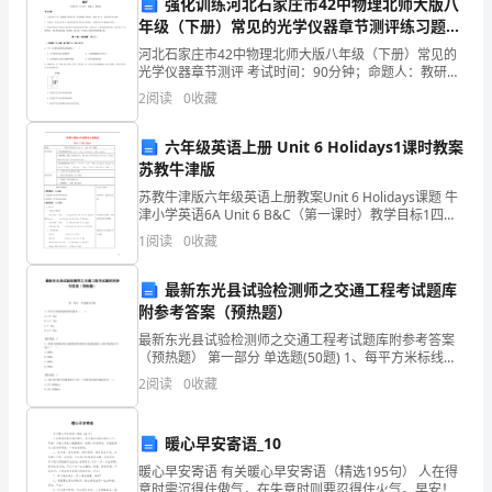
强化训练河北石家庄市42中物理北师大版八
楞
年级（下册）常见的光学仪器章节测评练习题
（解析版）
蒙
河北石家庄市42中物理北师大版八年级（下册）常见的
光学仪器章节测评 考试时间：90分钟；命题人：教研组
考生注意：1、本卷分第I卷（选择题）和第Ⅱ卷（非选择
古
2
阅读
0
收藏
题）两部分，满分100分，考试时间90分钟2、
自
六年级英语上册 Unit 6 Holidays1课时教案
A.0.5
苏教牛津版
治
苏教牛津版六年级英语上册教案Unit 6 Holidays课题 牛
B.2.1
州
津小学英语6A Unit 6 B&C（第一课时）教学目标1四会
掌握短语New Year’s Da
C.0.7
1
阅读
0
收藏
轮
D.3.4
台
最新东光县试验检测师之交通工程考试题库
附参考答案（预热题）
县
最新东光县试验检测师之交通工程考试题库附参考答案
【答案】：D
（预热题） 第一部分 单选题(50题) 1、每平方米标线的
2023
涂料用量在（ ）。A.1.0～3kgB.1.5～4kgC.2～5kgD.2.5
2
阅读
0
收藏
～6k
年
A.总工
材
暖心早安寄语_10
B.经理或业务副经理
暖心早安寄语 有关暖心早安寄语（精选195句） 人在得
料
意时需沉得住傲气，在失意时则要忍得住火气。早安！