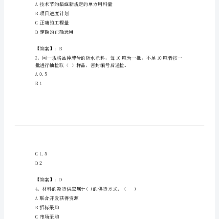
古
自
治
州
A.调查人员情况分析
轮
C.调查产品的基本情况
台
D.实地调查的工作计划等
县
2023
【答案】：A
年
A.技术节约措施新规定的单方用料量
材