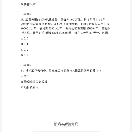
B.项目进度计划
料
C.正确的工程量
D.定额的正确选用
员
专
【答案】：B
业
管
A.0.5
理
B.1
实
务
附
更多完整内容