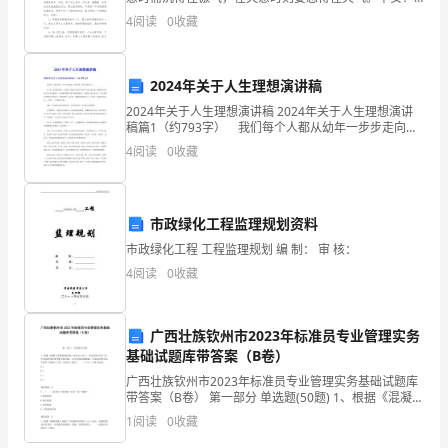
C.项目负责人
本篇文章是小编整理的一些暖心早安寄语，希望能够对
员
4
阅读
0
收藏
大家有所帮助，一起来看看吧。
专
2024年关于人生理想演讲稿
业
2024年关于人生理想演讲稿 2024年关于人生理想演讲
管
稿篇1（约793字） 我们每个人都从幼年一步步走向成
熟，就像沿着一条河流逆勇而上。 年少时，我们都曾
4
阅读
0
收藏
理
有过一些美妙、绮丽而又略显天真和不切实际
实
市政绿化工程监理规划资料
务
市政绿化工程 工程监理规划 编 制： 审 核：
附
4
阅读
0
收藏
答
案
广西壮族钦州市2023年标准员专业管理实务
基础试题库带答案（B卷）
（精
广西壮族钦州市2023年标准员专业管理实务基础试题库
带答案（B卷） 第一部分 单选题(50题) 1、根据《混凝土
练）
质量控制标准》GB50164-2011，水泥应按不同厂家、
1
阅读
0
收藏
不同品种和虽度等级分批存
第