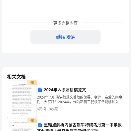
专
项
更多完整内容
测
继续阅读
评
B
ab
卷
相关文档
（附
付费
2024年入职演讲稿范文
答
2024年入职演讲稿范文尊敬的领导、老师、亲爱的同事
们：大家好！2024年，作为新员工我很荣幸能够加入这
个团队，与各位共同为实现公司的目标努力奋斗。首
案
6
阅读
0
收藏
x
6、若不等式﹣3＜1，两边同时
先，感谢公司领导对我能够加入公司的信任，也感谢各
位
详
付费
重难点解析内蒙古翁牛特旗乌丹第一中学数
学七年级上册有理数专题测试试题