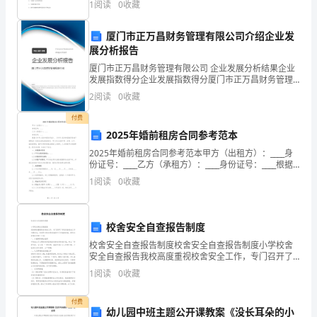
版
1
阅读
0
收藏
分100分，考试时间90分钟2、答卷前，考生务必
七
厦门市正万昌财务管理有限公司介绍企业发
年
展分析报告
厦门市正万昌财务管理有限公司 企业发展分析结果企业
级
发展指数得分企业发展指数得分厦门市正万昌财务管理
有限公司综合得分说明：企业发展指数根据企业规模、
下
2
阅读
0
收藏
企业创新、企业风险、企业活力四个维度对企业发展情
况进
册
付费
2025年婚前租房合同参考范本
不
2025年婚前租房合同参考范本甲方（出租方）：____身
份证号：____乙方（承租方）：____身份证号：____根据
等
《中华人民共和国合同法》、《中华人民共和国城市房
1
阅读
0
收藏
地产管理法》及相关法律法规的规定，
式
与
校舍安全自查报告制度
不
校舍安全自查报告制度校舍安全自查报告制度小学校舍
安全自查报告我校高度重视校舍安全工作，专门召开了
等
学校校舍安全工作专题会议，校领导对校舍等设施进行
1
阅读
0
收藏
了详细的排查，现将自查情况作如下汇报。一、加强领
式
付费
幼儿园中班主题公开课教案《没长耳朵的小