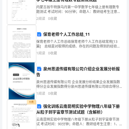
解）
内蒙古翁牛特旗乌丹第一中学数学七年级上册有理数专
题测试 考试时间：90分钟；命题人：教研组考生注意：
南
1、本卷分第I卷（选择题）和第Ⅱ卷（非选择题）两部
2
阅读
0
收藏
分，满分100分，考试时间90分钟2、答卷前，考生
京
k
合条件的整数的值之和为（）
保育老师个人工作总结_11
市
保育老师个人工作总结保育老师个人工作总结常用[13
第
篇] 总结是对取得的成绩、存在的问题及得到的经验和
教训等方面情况进行评价与描述的一种书面材料，通过
8、如图，下列结论正确的是（）
1
阅读
0
收藏
它可以正确认识以往学习和工作中的优缺点，为此我
一
中
泉州思道传媒有限公司介绍企业发展分析报
告
学
泉州思道传媒有限公司 企业发展分析结果企业发展指数
数
得分企业发展指数得分泉州思道传媒有限公司综合得分
说明：企业发展指数根据企业规模、企业创新、企业风
1
阅读
0
收藏
险、企业活力四个维度对企业发展情况进行评价。该企
Pmmm
学
业的
付费
强化训练云南昆明实验中学物理八年级下册
人
从粒子到宇宙章节测试试题（含解析）
教
云南昆明实验中学物理八年级下册从粒子到宇宙章节测
10、下列判断正确的是（）
试 考试时间：90分钟；命题人：教研组考生注意：1、
本卷分第I卷（选择题）和第Ⅱ卷（非选择题）两部分，满