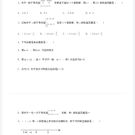
学
数
学
人
教
一、单选题（10小题，每小题2分，共计20分）
版
mmm
1、若|﹣1|+＝1，则一定（）
七
年
级