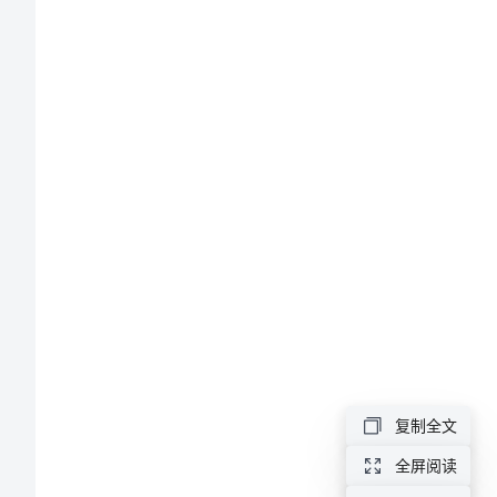
短
信
合
集
节安康！
72
句
精
端
选
给
复制全文
朋
全屏阅读
友