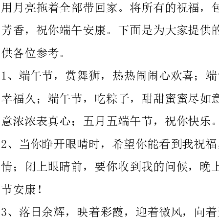
1、端午节，赏舞狮，热热闹闹心欢喜；端午
幸福久；端午节，吃粽子，甜甜蜜蜜尽如意；端午节，送祝福，情
意浓浓表真心；五月五端午节，祝你快乐。
2、当你睁开眼晴时，希望你能看到我祝福，祝你有个阳光般的心
情；闭上眼睛前，要你收到我的问候，晚上做个好梦，祝教师端午
3、落日余辉，映着彩霞，迎着微风，向着天
传去了节日的祝辞，飘向远方的你，愿你度过这美妙的一切，祝你
午节快乐。
4、拥着梦想前行，脚下就有方向；怀着宽容之心，和谐就有正能
量；心情充满阳光，生活就有芳香；端午收着祝福，快乐就会更绵
长。大姐，节日快乐哟！