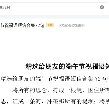
节祝福语短信合集72句
本文由贤阅文档提供
付费
精选给朋友的端午节祝福语短信合集72句
精选给朋友的端午节祝福语短信合集72句
将所有的思念，拧成一根绳，困住所有的牵挂；将所有的情
思，汇成一条河，冲破那所有的堤坝；将所有的美妙，一网打尽，
用月亮拖着全部带回家。将所有的祝福，包成一碗粽，带着阵阵的
芳香，祝你端午安康。下面是为大家提供的给朋友的端午节72句,
各位参考。