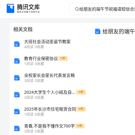
给
朋
相关文档
给朋友的端午
友
大班社会活动圣诞节教案
的
4
阅读
0
收藏
教育行业保密协议
端
付费
1
阅读
0
收藏
午
全校家长会家长代表发言稿
3
阅读
0
收藏
节
2024大学生个人小结及自我鉴定
付费
3
阅读
0
收藏
祝
2025年长沙市住宅租赁合同
付费
福
1
阅读
0
收藏
青春,不是我不懂作文700字
付费
语
供
3
阅读
0
收藏