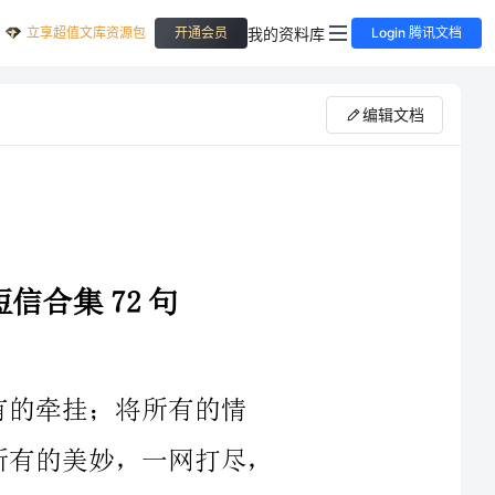
立享超值文库资源包
我的资料库
开通会员
Login 腾讯文档
编辑文档