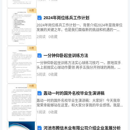
一切”，即一切都要落实到学生身上，一切都要落实到学
认
生
付费
真
2024年岗位练兵工作计划
贯
2024年岗位练兵工作计划一、背景介绍2024年是我单位
发展的关键之年，也是我们面临新的挑战和机遇的一
彻
年。为了进一步提升员工的综合素质和团队协作能力，
2
阅读
0
收藏
制定了以下的岗位练兵工作计划。二、目标设定1. 提
党
付费
的
一分钟仰卧起坐训练方法
一分钟仰卧起坐训练方法实心球练习技巧 一、原地双手
根
头上前抛实心球动作要领 两手五指分开持球的两侧，与
两手握篮球的方法相同，置于体前，两脚前后或左右开
本
5
阅读
0
收藏
立(屈腿站立),相距一步距离，以前后开立为好，上体适
路
付费
轰动一时的国外名校毕业生演讲稿
线
轰动一时的国外名校毕业生演讲稿：大家好！今天我非
方
常荣幸能够站在这里，和大家分享我的毕业感悟。我是
一名来自美国知名大学的毕业生，我的演讲题目是《走
1
阅读
0
收藏
过险阻，开启未来》。我想说的是，在大学四年里，我
针
遇到了很
政
河池市腾信木业有限公司介绍企业发展分析