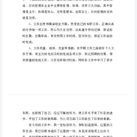
我
鉴
定
负责。
公
司
行
政
助
理
工
作