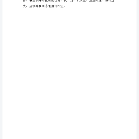
的
自
就是效劳。
我
鉴
定
公
时完成。
司
行
政
助
理
工
作