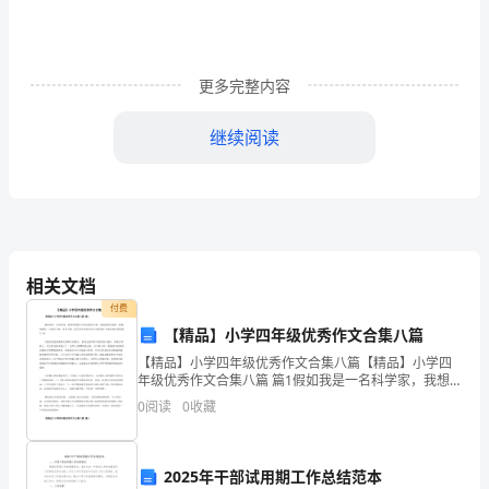
的
自
我
更多完整内容
鉴
继续阅读
定
1、
思
相关文档
想
付费
【精品】小学四年级优秀作文合集八篇
政
【精品】小学四年级优秀作文合集八篇【精品】小学四
失，望领导和同志们批评指正。
治
年级优秀作文合集八篇 篇1假如我是一名科学家，我想发
明能去宇宙远航的飞船，建造能对抗地震、海啸的楼
0
阅读
0
收藏
房，可我总不能一步登天啊。我还是先发明在生活中需
表
要的"
现、
2025年干部试用期工作总结范本