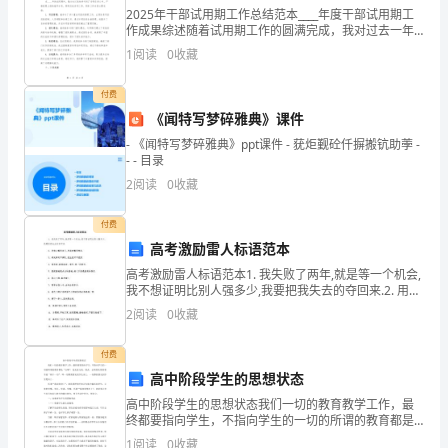
品
2025年干部试用期工作总结范本____年度干部试用期工
作成果综述随着试用期工作的圆满完成，我对过去一年
德
来的工作和成就进行了深刻的反思与总结，并对工作中
1
阅读
0
收藏
存在的不足进行了深入的剖析。我针对未来工作的发展
素
付费
质
《闻特写梦碎雅典》课件
修
- 《闻特写梦碎雅典》ppt课件 - 莸炬觐砼仟摒搬钪助荸 -
- - 目录
养
2
阅读
0
收藏
及
付费
高考激励雷人标语范本
职
高考激励雷人标语范本1. 我失败了两年,就是等一个机会,
业
我不想证明比别人强多少,我要把我失去的夺回来.2. 用信
心擦亮自己,用成功擦亮校名.3. 掉皮掉肉不掉队,流血流汗
2
阅读
0
收藏
道
不流泪.4. 我自信,故我成功
德。
付费
高中阶段学生的思想状态
能
高中阶段学生的思想状态我们一切的教育教学工作，最
终都要指向学生，不指向学生的一切的所谓的教育都是
够
“自嗨”，是无意义的。因此，必须落实教育教学的“两个
1
阅读
0
收藏