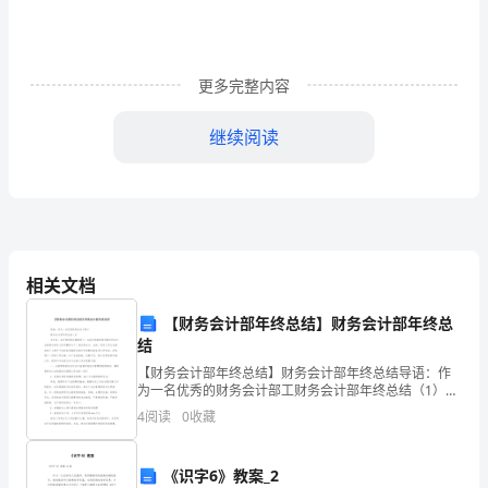
上
海
更多完整内容
版
继续阅读
（深
B.nextto
圳
用）
C.next
小
4.（2分）It'sblackcap.
相关文档
学
A.a
【财务会计部年终总结】财务会计部年终总
英
结
语
B.an
【财务会计部年终总结】财务会计部年终总结导语：作
为一名优秀的财务会计部工财务会计部年终总结（1）半
四
年来，在行领导的正确领导下，在其它部室的密切配合
C.some
4
阅读
0
收藏
和会计出纳部全体员工的辛勤努力下，我行的会计、出
年
纳、财
5.（2分）Howmany？
《识字6》教案_2