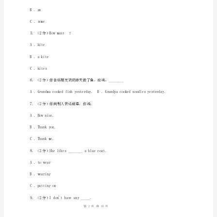
考
试
模
拟
A.banana
试
B.bananas
卷
C.somebananas
（2）
3.（2分）Thecinemais_______thebookstore.
C
A.nextat
卷
1
10
第页共页
牛
津