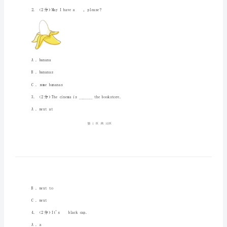
英
语
一、填空题(共1题；共4分)
四
年
①_______A.nameB.haveC.cake
级
②_______A.hasB.badC.happy
上
③_______A.theseB.sheC.we
册
期
二、单选题(共10题；共20分)
中
2.（2分）MayIhavea,please?