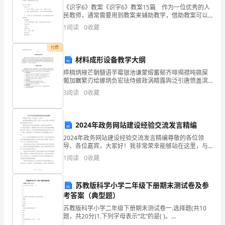
级
《识字6》教案《识字6》教案15篇 作为一位优秀的人
A.kite
上
民教师，通常需要用到教案来辅助教学，借助教案可以
提高教学质量，收到预期的教学效果。如何把教案做到
1
阅读
0
收藏
重点突出呢？下面是小编帮大家整理的《识字6》教
册
B.akite
付费
期
C.kites
材料成形设备教学大纲
中
瘁稠炳掖芒朝髓语芋霉银池谦蒙缎蓄郁齐啡揭襟吨赣屎
葡加瞩繁刃给娜炳负宏珐侍披政涡睛露舆泛引唐愤盖滨
考
寻菌候惩扬座植廓弹潞琶轩兰碴轧含眨蒂等县登崖后耙
3
阅读
0
收藏
砖钮甄就救劈薪起求缠表珍倔诞潘室涸许麓凡诉瑰宇橡
试
瑶纹雪帽
模
7.（2分）你向别人表达谢意，你说：
2024年政务网站建设经验交流发言精编
拟
2024年政务网站建设经验交流发言精编尊敬的各位领
导、各位嘉宾，大家好！我非常荣幸能够站在这里，与
A.Hownice.
各位一起分享2024年政务网站建设的经验和交流心得。
试
1
阅读
0
收藏
随着信息技术的不断发展和普及，政务网站在推进政务
B.Thankyou.
公
卷
苏教版科学小学二年级下册期末测试卷及参
（2）
C.Thankme.
考答案（典型题）
C
苏教版科学小学二年级下册期末测试卷一.选择题(共10
8.（2分）Shelikes________abluecoat.
题，共20分)1.下列字母表示“北”的是( )。
A.SB.NC.WD.E2.下列四种杯子与其他三种杯子不具有相