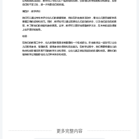
教
2.
教学手段
案
引
多种教学手段，让幼儿在欢快的氛围中学习。
言：
第三步：教学过程
幼
1.
热身活动
儿
园
损伤。幼儿们可以
教
2.
理论知识及技能
育
一
直
被
更多完整内容
我