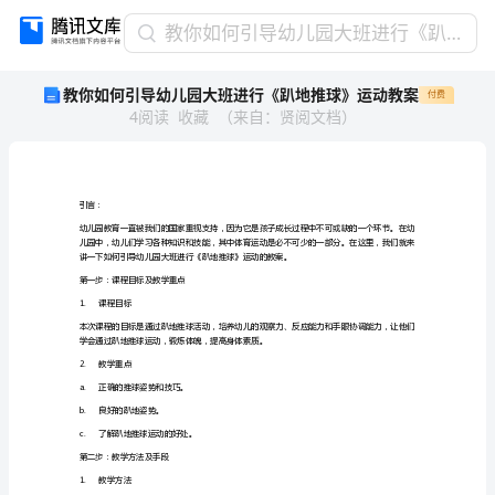
教
教你如何引导幼儿园大班进行《趴地推球》运动教案
你
教你如何引导幼儿园大班进行《趴地推球》运动教案
付费
如
4
阅读
收藏
（
来自
：
贤阅文档
）
何
引
导
幼
儿
引言：
园
大