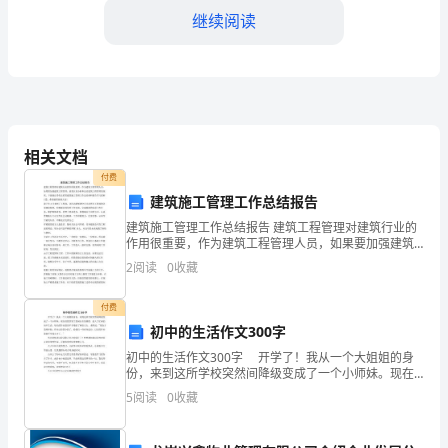
们
继续阅读
的
国
家
验。
相关文档
重
付费
3.
实践体验
视
建筑施工管理工作总结报告
建筑施工管理工作总结报告 建筑工程管理对建筑行业的
支
作用很重要，作为建筑工程管理人员，如果要加强建筑
工程管理，就要认真分析和总结建筑工程管理的现状。
持，
2
阅读
0
收藏
能。
下面就让带你去看看建筑施工管理工作总结材料报告学
习素材
因
付费
4.
总结归纳
初中的生活作文300字
为
初中的生活作文300字 开学了！我从一个大姐姐的身
它
份，来到这所学校突然间降级变成了一个小师妹。现在
自己的不足之处，进一步完善自己的技能。
的我辞别了悠闲自在的暑假，进入了忙碌的初中生活。
5
阅读
0
收藏
是
每天的作业量差不多增添了两倍左右。老师说："现在才
第四步：教学评价
孩