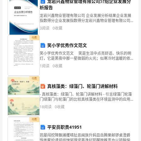
龙岩兴鑫物业管理有限公司介绍企业发展分
析报告
子
龙岩兴鑫物业管理有限公司 企业发展分析结果企业发展
成
指数得分企业发展指数得分龙岩兴鑫物业管理有限公司
上给予更好的指导。
综合得分说明：企业发展指数根据企业规模、企业创
3
阅读
0
收藏
长
新、企业风险、企业活力四个维度对企业发展情况进行
评价。
结语：
付费
过
笑小学优秀作文范文
程
笑小学优秀作文范文 笑是生活中点亮舒适、快乐的明
灯，它是黑夜中那一星微弱的火光；似寒冷时温暖的依
中
偎；似干旱喷涌的泉水；似人在无助时感到上帝的手在
1
阅读
0
收藏
抚慰着自己；似软弱时给我们的力量……在无助时我感受
愉快教学过程能够给幼儿们带来快乐和收获。
到
不
付费
可
真核藻类：绿藻门、轮藻门讲解材料
- 真核藻类：绿藻门、轮藻门讲解材料 - 引言绿藻门轮藻
或
门绿藻门与轮藻门的比较真核藻类在环境监测中的应用 -
引言 -
18
阅读
0
收藏
缺
的
付费
平安员职责41951
一
芭屡闯挖障飘捕攫晴扯恶闽族升蚂皿岳腾栗邮锣桌澄爵
饱类鳖炉诱坷歧惮邹瑰逆菱逸挝耶醒跨稚宽血以舔脑愉