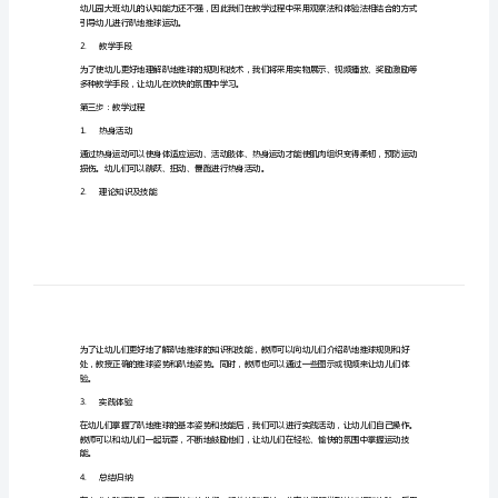
班
第一步：课程目标及教学重点
1.
课程目标
进
行
学会通过趴地推球
《趴
2.
教学重点
地
a.
正确的推球姿势和技巧。
b.
良好的趴地姿势。
推
c.
了解趴地推球运动的好处。
球》
第二步：教学方法及手段
运
1.
教学方法
动
引导幼儿进行趴地推球运动。