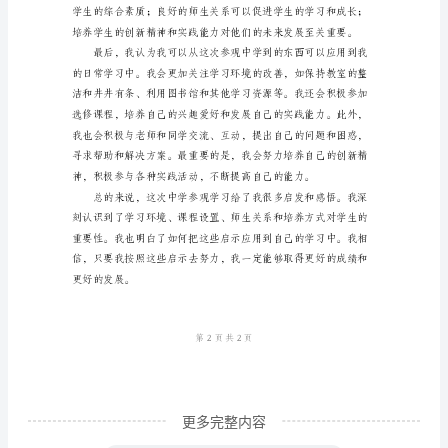
所
中
学，
这
场
参
提供了很大的帮助。
观
给
了
我
很
多
更多完整内容
启