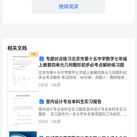
发
继续阅读
和
感
悟。
相关文档
以
付费
下
专题对点练习北京市第十五中学数学七年级
上册第四单元几何图形初步必考点解析练习题
遇。
是
北京市第十五中学数学七年级上册第四单元几何图形初
步必考点解析 考试时间：90分钟；命题人：教研组考生
我
注意：1、本卷分第I卷（选择题）和第Ⅱ卷（非选择题）
2
阅读
0
收藏
两部分，满分100分，考试时间90分钟2、答卷前
从
这
室内设计专业本科生实习报告
室内设计专业本科生实习报告室内设计专业本科生实习
次
报告 实习是作为一名大学生非常渴望的工作经历，因
为他是理论结合实际的锻炼机会，也是毕业求职的一个
0
阅读
0
收藏
参
重要筹码。下面分享的是一份
观