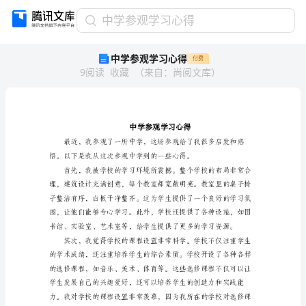
中
中学参观学习心得
学
中学参观学习心得
付费
参
9
阅读
收藏
（
来自
：
尚阅文库
）
观
学
习
心
得
中
学