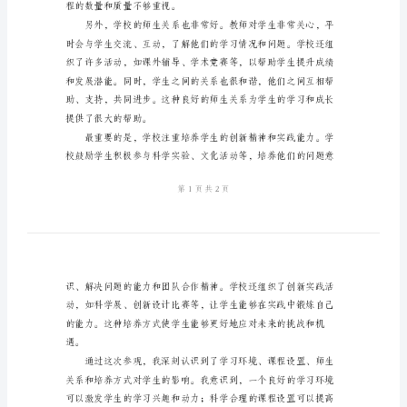
参
观
学
习
心
得
最
近，
我
参
观
了
程的数量和质量不够重视。
一