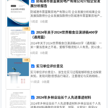
防城港市晋富聚房地产有限公司介绍企业发
中
展分析报告
防城港市晋富聚房地产有限公司 企业发展分析结果企业
学
发展指数得分企业发展指数得分防城港市晋富聚房地产
有限公司综合得分说明：企业发展指数根据企业规模、
1
阅读
0
收藏
到
企业创新、企业风险、企业活力四个维度对企业发展情
况进
付费
的
2024年关于2024世界粮食日演讲稿400字
（通用篇）
一
2024年关于2024世界粮食日演讲稿400字（通用篇） 一
米一粟当思来之不易，爱粮节粮须知人人有责。民以食
些
为天，粮食在整个国民经济中始终具有不行替代的基础
6
阅读
0
收藏
地位。2024年10月16日是第42个
心
付费
得。
实习单位评价意见
实习单位评价意见1、该生在实习过程能够积极主动探索
首
未知，发现问题!思想品行端正，注重理论与实践相结
合，是个品德兼优的好员工。2、该同学在我单位实习期
先，
11
阅读
0
收藏
间，遵守单位规章制度，学习认真，勤于思考，勤于实
践，
我
2024年乡林业站长个人先进事迹材料
被
更好的发展。
2024年乡林业站长个人先进事迹材料乡林业站长个人先
进事迹材料尊敬的评审专家、领导，大家好！我是XX乡