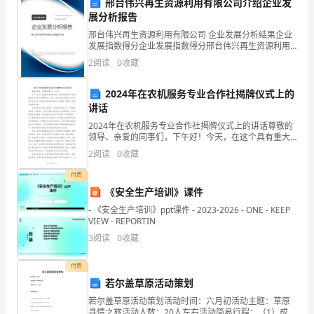
业的共同发展。
邢台伟兴再生资源利用有限公司介绍企业发
标，
展分析报告
七、宣传推广
全
邢台伟兴再生资源利用有限公司 企业发展分析结果企业
发展指数得分企业发展指数得分邢台伟兴再生资源利用
面
有限公司综合得分说明：企业发展指数根据企业规模、
2
阅读
0
收藏
企业创新、企业风险、企业活力四个维度对企业发展情
况进
推
2024年在农机服务专业合作社揭牌仪式上的
进
讲话
2024年在农机服务专业合作社揭牌仪式上的讲话尊敬的
文
荣誉感和自豪感。
领导、亲爱的同事们，下午好！今天，在这个具有重大
意义的时刻，我们在这里举行了农机服务专业合作社的
2
阅读
0
收藏
明
揭牌仪式。首先，我代表农机服务专业合作社的全体成
八、成果展示
员向
付费
企
《安全生产培训》课件
业
- 《安全生产培训》ppt课件 - 2023-2026 - ONE - KEEP
VIEW - REPORTIN
建
3
阅读
0
收藏
设
付费
高。
工
若尔盖草原活动策划
若尔盖草原活动策划活动时间：六月初活动主题：草原
作。
寻情之旅活动人数：20人左右活动简易行程：（1）成