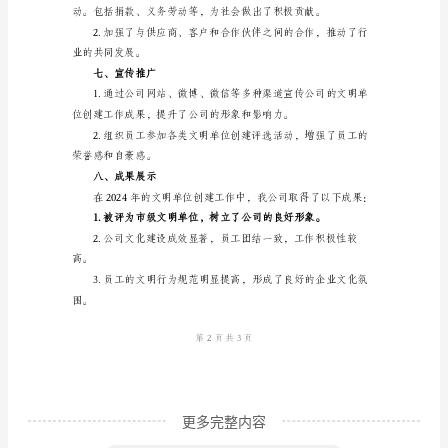
明
单
理，形成了良好的工作风气。
位
四、文化建设
工
作
总
识和凝聚力。
结
一、
总
体
概
述
2024
更多完整内容