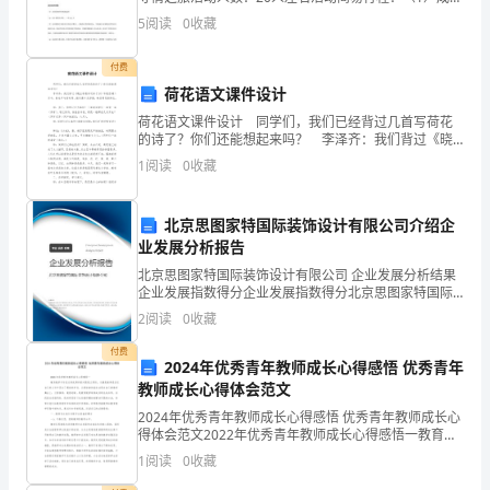
都--唐克--若尔盖--川主寺--成都D1.成都--理县--查真梁
围。
在
5
阅读
0
收藏
子--唐克（红原）D2.唐克（红原）
董
付费
荷花语文课件设计
事
荷花语文课件设计 同学们，我们已经背过几首写荷花
会
的诗了？你们还能想起来吗？ 李泽齐：我们背过《晓
出净慈寺送林子方》毕竟西湖六月中，春光不与四时
1
阅读
0
收藏
和
同，接天莲叶无穷碧，映日荷花别样红。 师：孩子，
全
北京思图家特国际装饰设计有限公司介绍企
业发展分析报告
体
北京思图家特国际装饰设计有限公司 企业发展分析结果
员
企业发展指数得分企业发展指数得分北京思图家特国际
装饰设计有限公司综合得分说明：企业发展指数根据企
2
阅读
0
收藏
工
业规模、企业创新、企业风险、企业活力四个维度对企
业发
付费
的
2024年优秀青年教师成长心得感悟 优秀青年
教师成长心得体会范文
共
2024年优秀青年教师成长心得感悟 优秀青年教师成长心
得体会范文2022年优秀青年教师成长心得感悟一教育教
同
学中存在这样或那样的问题是正常的，关键是教师是否
1
阅读
0
收藏
在自己的工作中迈出了探索的步伐，以探索者的姿态
努