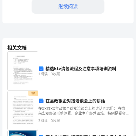
年，
继续阅读
我
公
五、环境建设
司
以
相关文档
创
建
精选ktv清包流程及注意事项培训资料
1
阅读
0
收藏
文
用，减少公司的环境污染。
明
六、社会责任
付费
单
在县政银企对接洽谈会上的讲话
位
在ⅩⅩ县ⅩⅩ年政银企对接洽谈会上的讲话同志们： 在当
前宏观经济形势趋紧、企业生产经营困难，特别是受金
为
融宏观调控影响，融资十分困难的情况下，我们在这里
3
阅读
0
收藏
举行政、银、企对接洽谈会，我觉得非常及时，也很有
必要
目