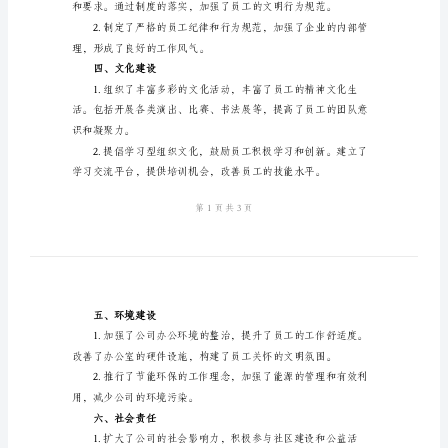
工
作
位工作进行总结。
总
二、组织领导
结
2024
年
公
司
三、制度建设
创
建
文