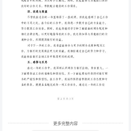
出
纳
工
财务情况，确保账目的准确性。
作
3.财务报表编制
总
结
一、
工
4.预算管理
作
概
述
作
为
更多完整内容