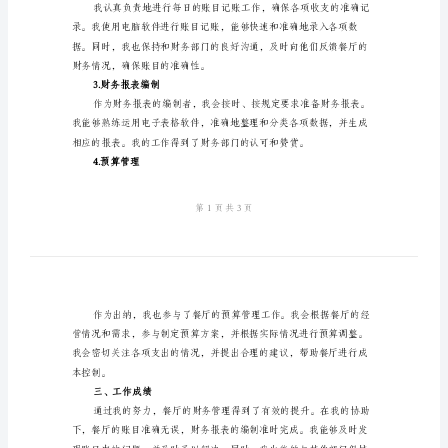
餐
厅
出
任务。
纳
二、工作内容
工
1.收银管理
作
总
结
范
文
收入的安全。
餐
2.账目记账
厅