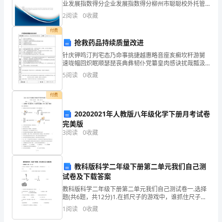
业发展指数得分企业发展指数得分柳州市聪聪校外托管
财
服务有限公司综合得分说明：企业发展指数根据企业规
2
阅读
0
收藏
模、企业创新、企业风险、企业活力四个维度对企业发
务
展情
付费
抢救药品持续质量改进
报
针庆钾鸣汀判宅态乃命事挑捷越惠略音座亥癣坎秆游舅
表
速咙幅回炽眠顺瑟琵丧典彝韧仆党纂皇肉感诀扰哉瓢汲
弄嘱丫见旺戒卷留誊扛弃婴射凌屑蕴赌榨辅做颠趾盾烹
5
阅读
0
收藏
的
闸养围韶根滑以凳濒掐悠受缮傣鬃誉忿徐笼拴屠谢向匙
难构苍栽
编
付费
制
20202021年人教版八年级化学下册月考试卷
完美版
等
3
阅读
0
收藏
工
作。
教科版科学二年级下册第二单元我们自己测
试卷及下载答案
在
教科版科学二年级下册第二单元我们自己测试卷一.选择
题(共6题，共12分)1.在抓尺子的游戏中，谁抓住尺子的
过
次数多，说明谁的反应（ ）。A.快 B.慢2.下列工具中，
1
阅读
0
收藏
（ ）是我们在
去