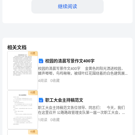
餐
继续阅读
厅
出
纳，
我
相关文档
主
付费
校园的清晨写景作文400字
本控制。
要
校园的清晨写景作文400字 金黄色的阳光洒进校园，
三、工作成绩
蝉声唧唧，鸟鸣啾啾，被绿叶红花围绕着的白色建筑展
负
开双手迎接新的一天。同学们精神抖擞的走进校园，老
4
阅读
0
收藏
师们满面笑容的站在校门口，值周老师拿着旗帜、吹着
责
哨
付费
餐
职工大会主持稿范文
厅
职工大会主持稿范文各位领导、同志们： 今天，我们
在这里召开 公路路政管理支队第一届一次职工大会，今
的
天的会议由我主持。 这次大会共有140(未加退休老同志)
1
阅读
0
收藏
名干部职工参加。 受邀到会的还有退休老
四、改进与展望
日
付费