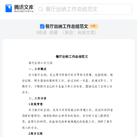
餐
餐厅出纳工作总结范文
厅
餐厅出纳工作总结范文
付费
出
3
阅读
收藏
（
来自
：
尚阅文库
）
纳
工
作
总
结
范
餐厅出纳工作总结
一、工作概述
文