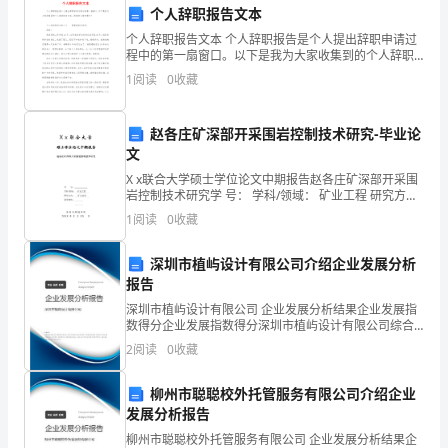
常
个人辞职报告文本
个人辞职报告文本 个人辞职报告是个人提出辞职申请过
收
程中的第一扇窗口。以下是我为大家收集到的个人辞职
报告文本，盼望对大家有帮忙! 个人辞职报告文本(一)
支
1
阅读
0
收藏
敬重的医院领导：
管
赵各庄矿深部开采围岩控制技术研究-毕业论
理，
文
通和合作，共同提高餐厅的效益。
X x联合大学硕士学位论文中期报告赵各庄矿深部开采围
包
岩控制技术研究学 号： 学科/领域： 矿业工程 研究方
向： 矿山安全 指导教师：
括
1
阅读
0
收藏
收
深圳市植屿设计有限公司介绍企业发展分析
报告
银、
五、感悟与反思
深圳市植屿设计有限公司 企业发展分析结果企业发展指
账
数得分企业发展指数得分深圳市植屿设计有限公司综合
得分说明：企业发展指数根据企业规模、企业创新、企
2
阅读
0
收藏
业风险、企业活力四个维度对企业发展情况进行评价。
目
该企
柳州市聪聪校外托管服务有限公司介绍企业
记
发展分析报告
账、
柳州市聪聪校外托管服务有限公司 企业发展分析结果企