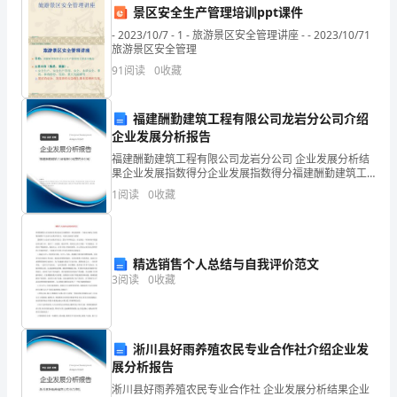
景区安全生产管理培训ppt课件
随
- 2023/10/7 - 1 - 旅游景区安全管理讲座 - - 2023/10/71
旅游景区安全管理
着
91
阅读
0
收藏
科
生得不到逐步发展，产生不利影响。
技
福建酬勤建筑工程有限公司龙岩分公司介绍
企业发展分析报告
2.教育教学体制不完备
的
福建酬勤建筑工程有限公司龙岩分公司 企业发展分析结
果企业发展指数得分企业发展指数得分福建酬勤建筑工
不
程有限公司龙岩分公司综合得分说明：企业发展指数根
1
阅读
0
收藏
据企业规模、企业创新、企业风险、企业活力四个维度
断
对企
发
精选销售个人总结与自我评价范文
展
3
阅读
0
收藏
3.学生个体差异化导致教学问题
和
教
淅川县好雨养殖农民专业合作社介绍企业发
育
展分析报告
淅川县好雨养殖农民专业合作社 企业发展分析结果企业