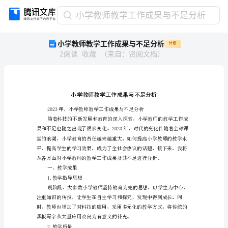
小
小学教师教学工作成果与不足分析
学
小学教师教学工作成果与不足分析
付费
教
2
阅读
收藏
（
来自
：
贤阅文档
）
师
教
学
工
作
成
果