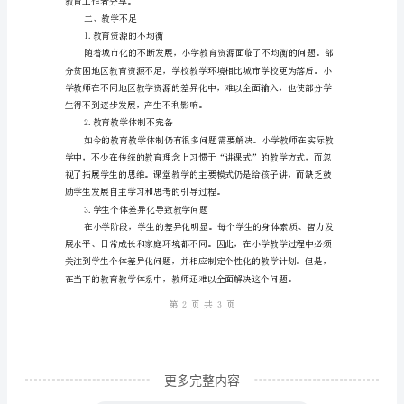
工
作
成
果
与
3.教学考评
不
足
分
析
2023
年，
小
更多完整内容
学