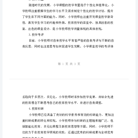
与
不
足
分
一、教学成果
析
1.教学指导思想
小
学
教
师
2.教学质量
教
学