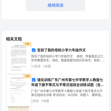
继续阅读
教
师
教
学
相关文档
工
4.教育科研
付费
作
告别了我的母校小学六年级作文
告别了我的母校小学六年级作文 母校，伴着我走过六
成
年的春夏秋冬；母校，载着我驶向知识的海洋；母校，
启迪我扬起远航的船帆；母校，为我把脚下的道路铺向
果
10
阅读
0
收藏
未来! 六年前，我还是一个幼稚无知的孩童，依偎着
与
付费
强化训练广东广州市第七中学数学人教版七
不
年级下册不等式与不等式组综合训练试题（含详
教育工作者分享。
细解析）
广东广州市第七中学数学人教版七年级下册不等式与不
足
等式组综合训练 考试时间：90分钟；命题人：教研组考
二、教学不足
生注意：1、本卷分第I卷（选择题）和第Ⅱ卷（非选择
分
2
阅读
0
收藏
题）两部分，满分100分，考试时间90分钟2、答卷
1.教育资源的不均衡
析