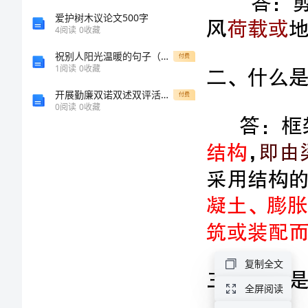
精
爱护树木议论文500字
4
阅读
0
收藏
答：框架结构
细
祝别人阳光温暖的句子（457句）
付费
结构
即由梁
和柱组
1
阅读
0
收藏
梳
开展勤廉双诺双述双评活动的实施方案
付费
0
阅读
0
收藏
理
筑或装配而成。
二
三、什么是
级
建
造
师
考
复制全文
造缝称为变形缝。
试
全屏阅读
各种变形缝