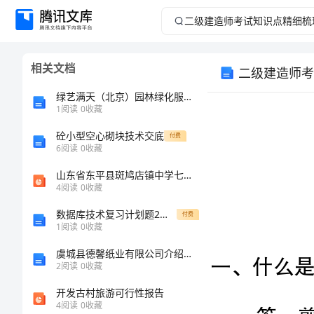
二
级
相关文档
二级建造师考
建
绿艺满天（北京）园林绿化服务有限公司介绍企业发展分析报告
造
1
阅读
0
收藏
砼小型空心砌块技术交底
师
付费
6
阅读
0
收藏
考
山东省东平县斑鸠店镇中学七年级数学上册 1.1 认识三角形课件1 鲁教版五四制
4
阅读
0
收藏
试
一、什么是
数据库技术复习计划题2填空题答案
付费
1
阅读
0
收藏
知
虞城县德馨纸业有限公司介绍企业发展分析报告
识
2
阅读
0
收藏
荷载或
开发古村旅游可行性报告
点
4
阅读
0
收藏