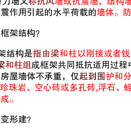
二、什么是框架结构？
是
指由梁
起到围隔作用
变形建？