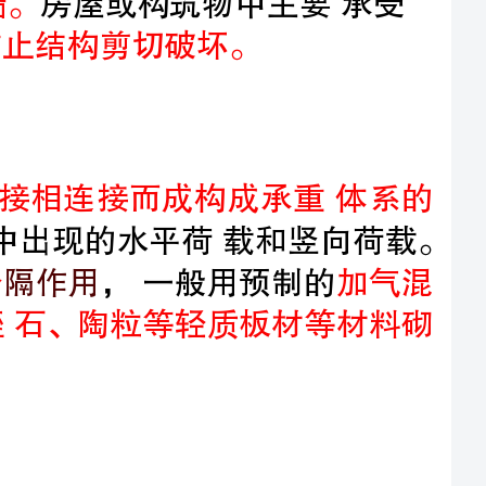
和柱以刚接或者钱接相连接而成构成承重体系的
，成框架共同抵抗适用过程中出现的水平荷载和竖向荷载。
采用结构的房屋墙体不承重，仅，一般用预制的
护和分加气混
凝土、膨胀珍珠岩、空心砖或多孔砖,浮石、蛭石、陶粒等轻质板材等材料砌
为了防止因气温变化、不均匀沉降以及地震等因素造成对建筑物的使
用和安全影响，设计时预先在变形敏感部位将建筑物断开，分成若干介相对
独立的单元，且预留的缝隙能保证建筑物有足够的变形空间，设置的这种构