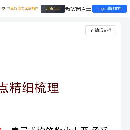
立享超值文库资源包
我的资料库
开通会员
Login 腾讯文档
编辑文档
答：剪力墙又房屋或构筑物中主要承受
防止结构剪切破坏。