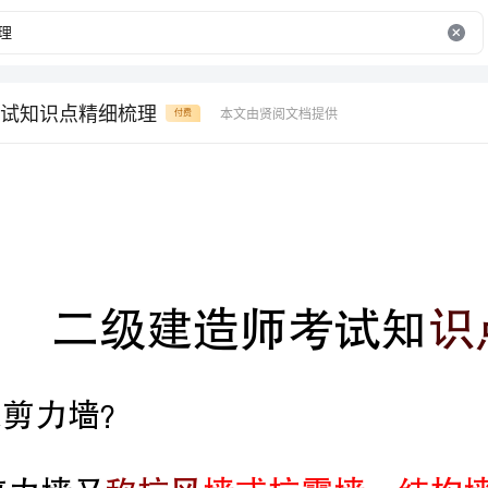
试知识点精细梳理
本文由贤阅文档提供
付费
二级建造师考试知
识点精细梳理
剪力墙？
称抗风
墙或抗震墙、结构墙。
风地震作用引起的水平荷载的
墙体。