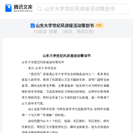
山
山东大学世纪风讲座活动策划书
东
山东大学世纪风讲座活动策划书
付费
大
10
阅读
收藏
（
来自
：
贤阅文档
）
学
世
纪
风
讲
座
山东大学世纪风讲座活动筹划书
承办:山东大学学生会
活