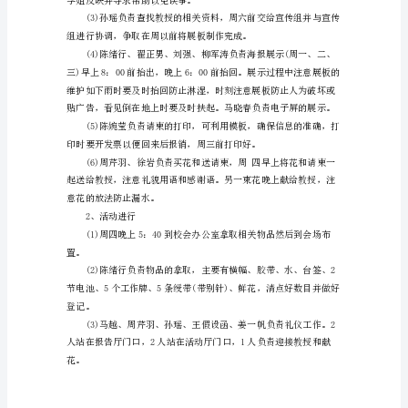
讲
座
活
动
筹
划
书
山
子展示屏，发放传单等
东
1、前期准备
大
学
世
纪