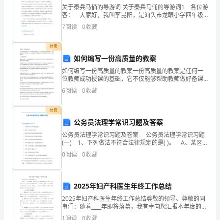
关于秦兵马俑的导游词 关于秦兵马俑的导游词1 各位游
大
客： 大家好，我叫李昆阳，是汕头市龙眼小学四年级
学生，很荣幸我当上了大家的导游带大家参观兵马俑，
学
7
阅读
0
收藏
秦始皇兵马俑位于陕西省西安市的临潼，1974年才
学
付费
如何编写一份高质量的教案
生
如何编写一份高质量的教案一份高质量的教案是任何一
会
位教师成功授课的基础，它不仅能够帮助教师做好备课
工作，还能够促进学生的学习效果。那么，如何编写一
6
阅读
0
收藏
份高质量的教案呢？下面本文就为大家分享一些经验和
技巧。一
“世
付费
公务员法理学常识习题及答案
意花的放法防止漏水。
纪
公务员法理学常识习题及答案 公务员法理学常识习题
2、活动进行
(一) 1、下列做法不符合法律规定的是( )。 A、某区人
风”
大会接受区长辞职 B、某县人民法院受理起诉县教育局
0
阅读
0
收藏
的案件 C、某省人民政府制定《行
讲
置。
座
2025年妇产科医生年终工作总结
是
2025年妇产科医生年终工作总结尊敬的领导、尊敬的同
事们：随着____年即将落幕，我有幸向您汇报本年度的工
山
作业绩。在过去的一年中，我担任妇产科医生职务，恪
1
阅读
0
收藏