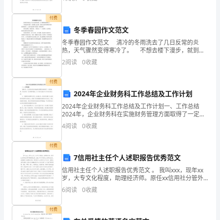
尽职守，勤勉工作，并取得了一定的成绩。接下来，
东
登记。
付费
大
冬季春园作文范文
冬季春园作文范文 清冷的冬雨洗去了几日反常的炎
学
热，天气骤然变得寒冷了。 不想去楼下漫步，就到楼
上走走吧。我很久没有看到我们家的楼顶花园了，它是
学
2
阅读
0
收藏
花。
否也如楼下的花园一般萧索呢？ 我穿过篱笆，踏进
生
付费
2024年企业财务科工作总结及工作计划
会
2024年企业财务科工作总结及工作计划一、工作总结
的
2024年，企业财务科在实施财务管理方面取得了一定的
成果，但也存在一些问题和挑战。以下是对2024年工作
4
阅读
0
收藏
进行的总结：1. 加强财务核算和分析：在202
精
付费
品
7信用社主任个人述职报告优秀范文
活
信用社主任个人述职报告优秀范文 。 我叫xxx，现年xx
岁，大专文化程度，助理经济师。原任xx信用社分管外
动
勤的副主任，20xx年5月始任xx信用社主任。自被聘任为
6
阅读
0
收藏
助理经济师，特别是任x
之
付费