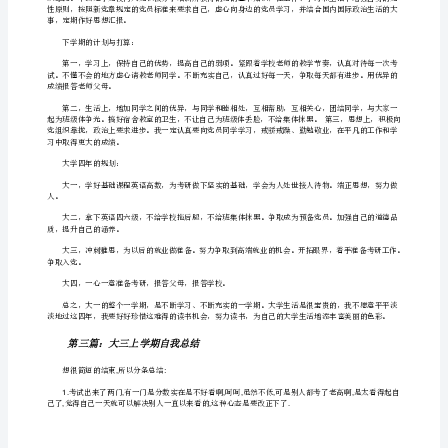
大
三
学
生
上
半
学
期
个
”
人
自
我
总