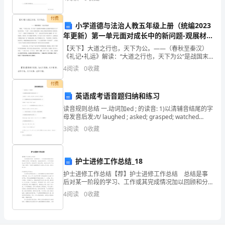
“销售试用期合同范本”，仅供参考，欢迎大家阅读。销售
如
第三篇：大三上学期自我总结
付费
小学道德与法治人教五年级上册（统编2023
下：
年更新）第一单元面对成长中的新问题-观展材
想很简短的结束所以分条总结
,:
学
料
【天下】大道之行也，天下为公。——（春秋至秦汉）
《礼记•礼运》解读：“大道之行也，天下为公”是战国末
习
年或秦汉之际儒家学者托名 孔子进行的答问。“大道”，
4
阅读
0
收藏
政治上的最高理想，指放之四海而皆准的道 理或真理
上：
付费
英语成考语音题归纳和练习
明
读音规则总结 一.动词加ed ; 的读音: 1)以清辅音结尾的字
确
母发音后发:/t/ laughed ; asked; grasped; watched
,shipped 2.) 以浊辅音以及元音字母结
3
阅读
0
收藏
自
己
护士进修工作总结_18
大
护士进修工作总结【荐】护士进修工作总结 总结是事
后对某一阶段的学习、工作或其完成情况加以回顾和分
学
析的一种书面材料，它在我们的学习、工作中起到呈上
4
阅读
0
收藏
启下的作用，快快来写一份总结吧。总结怎么写才不会
三
千篇
年