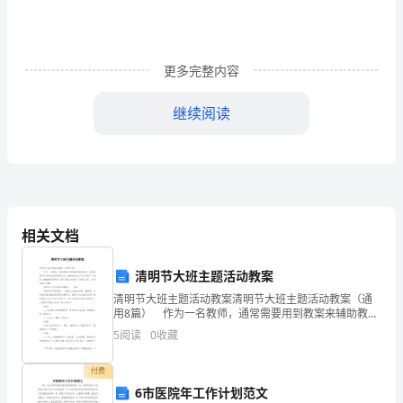
结
20xx
年
更多完整内容
上
继续阅读
半
不
上的问题，学习他们的先进经验和知识。
期
已
“”
相关文档
“”
经
清明节大班主题活动教案
过
清明节大班主题活动教案清明节大班主题活动教案（通
事，定期作好思想汇报。
用8篇） 作为一名教师，通常需要用到教案来辅助教
去，
学，借助教案可以更好地组织教学活动。教案应该怎么
5
阅读
0
收藏
下学期的计划与打算：
写才好呢？下面是小编整理的清明节大班主题活动教案
现
（通
付费
在，
6市医院年工作计划范文