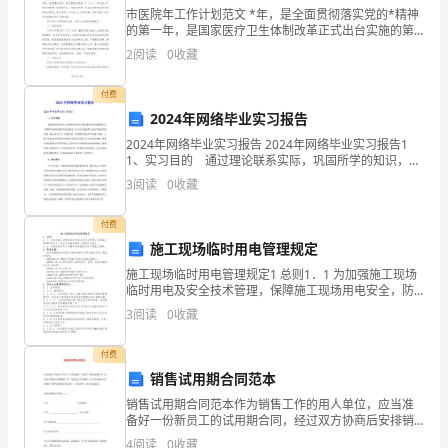
成绩报答老师父母。
我
市医院年工作计划范文 *年，是全面贯彻落实党的*精神
的第一年，是国家医疗卫生体制改革正式出台实施的第
一年，也是我院积极实施医院新的五年发展规划的第一
将
2
阅读
0
收藏
年。做好今年的工作，加强科学管理，推进内涵建设
20xx
付费
习中取得更大的成绩。
年
2024年网络毕业实习报告
2024年网络毕业实习报告 2024年网络毕业实习报告1
上
大学四年的规划：
1、实习目的 通过理论联系实际，巩固所学的知识，提
高处理实际问题的能力，为顺利毕业进行做好充分的准
3
阅读
0
收藏
半
备，并为自己能顺利与社会环境接轨做准备。
人。
年
付费
施工现场临时用电管理规定
学
质，提升自己的涵养。
施工现场临时用电管理规定1 总则1．1 为加强施工现场
临时用电及安全技术管理，保障施工现场用电安全，防
期
止发生触电事故，特制定本规定。1．2 本规定适用于公
3
阅读
0
收藏
司属单位承建的各类工程施工现场。2 制
个
争取入党。
付费
人
大四，一心一意准备考研，报答父母，报答学校。
销售试用期合同范本
总
销售试用期合同范本作为销售工作的用人单位，应当准
备好一份新员工的试用期合同，经过双方协商后安排销
结
售工作，这也是正当的程序。以下是由我为大家整理的
4
阅读
0
收藏