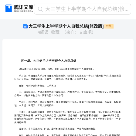
大
大三学生上半学期个人自我总结[修改版]
三
大三学生上半学期个人自我总结[修改版]
付费
学
4
阅读
收藏
（
来自
：
文库吧
）
生
上
半
学
期
第一篇：大
个
20xx20xx
人