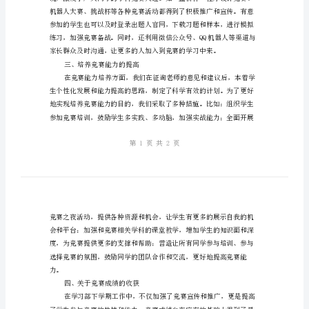
促
进
学
科
竞
二、促进竞赛意识的提高
赛
发
展
学
习