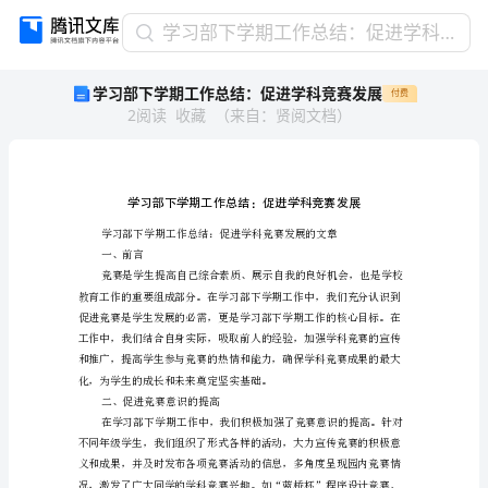
学
学习部下学期工作总结：促进学科竞赛发展
习
学习部下学期工作总结：促进学科竞赛发展
付费
部
2
阅读
收藏
（
来自
：
贤阅文档
）
下
学
期
工
作
总
结：
一、前言