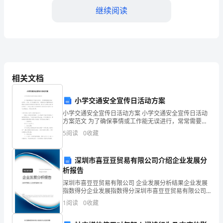
继续阅读
赛
发
展
学
相关文档
习
部
小学交通安全宣传日活动方案
小学交通安全宣传日活动方案 小学交通安全宣传日活动
下
力。
方案范文 为了确保事情或工作能无误进行，常常需要提
前准备一份具体、详细、针对性强的方案，方案是综合
学
5
阅读
0
收藏
考量事情或问题相关的因素后所制定的书
四、关于竞赛成绩的收获
期
深圳市喜豆豆贸易有限公司介绍企业发展分
工
析报告
深圳市喜豆豆贸易有限公司 企业发展分析结果企业发展
作
指数得分企业发展指数得分深圳市喜豆豆贸易有限公司
综合得分说明：企业发展指数根据企业规模、企业创
总
1
阅读
0
收藏
新、企业风险、企业活力四个维度对企业发展情况进行
评价。
结：