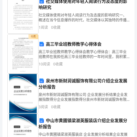
社交媒体使用对年轻人阅读行为及态度的影
响研究
促
成功。
社交媒体使用对年轻人阅读行为及态度的影响研究一、
进
概述在当今信息爆炸的时代，社交媒体以其独特的传播
方式和互动机制，深刻地改变了人们的生活方式和行为
五、结语
1
阅读
0
收藏
学
习惯。年轻人作为社交媒体的主要用户群体，其阅读行
为及态度
付费
科
高三毕业班教师教学心得体会
竞
高三毕业班教师教学心得体会教学心得体会：高三毕业
班教师在我担任高三毕业班教师的一年时间里，我积累
了不少教学心得和体会。在这里，我愿意分享一下我在
赛
10
阅读
0
收藏
教书育人中的心得和体会，希望能给其他教师和学生带
来一些启
发
泉州市新财润诚服饰有限公司介绍企业发展
展
分析报告
阶上得到发展和成就。
的
泉州市新财润诚服饰有限公司 企业发展分析结果企业发
展指数得分企业发展指数得分泉州市新财润诚服饰有限
公司综合得分说明：企业发展指数根据企业规模、企业
文
3
阅读
0
收藏
创新、企业风险、企业活力四个维度对企业发展情况进
行评
章
中山市黄圃镇梁淑英服装店介绍企业发展分
一、
析报告
中山市黄圃镇梁淑英服装店 企业发展分析结果企业发展