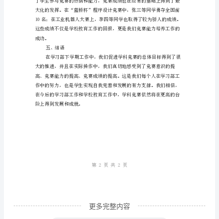
部
下
学
期
三、培养竞赛能力的提高
工
作
总
结：
促
进
学
科
更多完整内容
竞