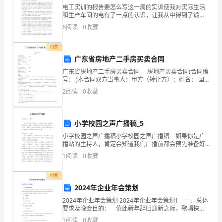
展
电工实训的报告要怎么写这一周的实训使我对实际生活
和生产车间的电有了一点的认识，让我从中得到了锻
炼，对以前的知识加以巩固，还提高了自己的动手能
6
阅读
0
收藏
力，培养了团体间的携手和作能力。一周的电工实训进
(二)
行的紧张有序
付费
预
广东省房地产二手房买卖合同
[D]，中国知网KI，xx,4
广东省房地产二手房买卖合同 房地产买卖合同(合同编
期
号： )本合同双方当事人：甲方（转让方）：姓名： 国籍
【身
违
2
阅读
0
收藏
xx.，2：320
约
小学校园之声广播稿_5
制
小学校园之声广播稿小学校园之声广播稿 如果你是广
度
播站的主持人，肯定会知道我们广播前都会预先准备好
广播稿，广播稿写得好才会有更好的节目效果，怎样写
1
阅读
0
收藏
广播稿才更能吸引眼球呢？以下是小编帮大家整理的小
的
学
付费
自
政法大学,中国知网KI，xx,4
2024年企业年会策划
身
2024年企业年会策划 2024年企业年会策划1 一、总体
要求及晚会目的： 值此新年辞旧迎新之际，歌唱快
特
论,xx：4
乐、歌唱希望，营造良好的文化氛围，增加凝聚力，展
1
阅读
0
收藏