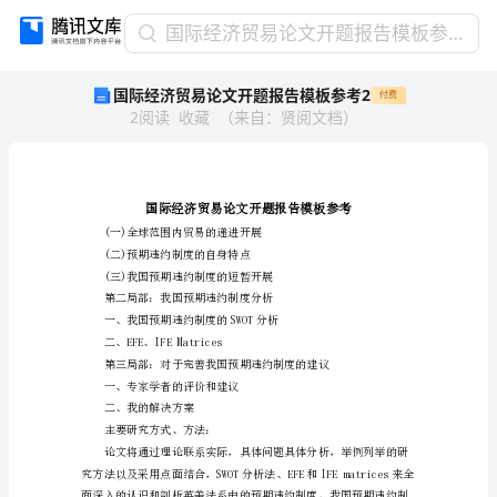
国
国际经济贸易论文开题报告模板参考2
际
国际经济贸易论文开题报告模板参考2
付费
经
2
阅读
收藏
（
来自
：
贤阅文档
）
济
贸
易
论
文
开
(一)全球范围内贸易的递进开展
(二)预期违约制度的自身特点
题