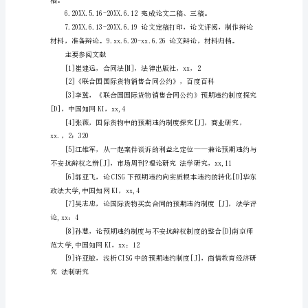
济
贸
易
论
研究进程安排：
文
开
请表》，上报专业教研室。
题
报
献(含英文)、资料。
告
模
料，完成《外文资料翻译》。
板
参
考