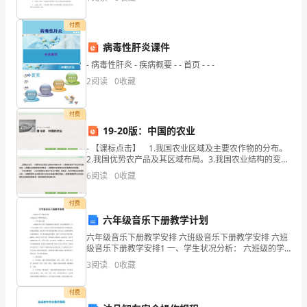
现多年以来企业所积淀的文化底蕴，展示良好的精
点
付费
范大学,中国知网KI，xx：12
病毒性肝炎课件
(三)
- 病毒性肝炎 - 疾病概要 - - 首页 - - -
我
2
阅读
0
收藏
究法制研究
国
付费
预
19-20版：中国的农业
- 【课标点击】 1.我国农业区域及主要农作物的分布。
期
2.我国优势农产品及其区域布局。3.我国农业结构的变化
和特点。4.我国的农业类型及农业发展的区位因素。【考
6
阅读
0
收藏
违
点解读】 1.识记我国的主要农产品生产基
约
付费
六年级音乐下册教学计划
制
六年级音乐下册教学安排 六班级音乐下册教学安排 六班
级音乐下册教学安排1 一、学生状况分析： 六班级的学
度
生是第一届新教材的实施对象，经过系统的教学，打下
3
阅读
0
收藏
了扎实基础，只有一小部
的
付费
短