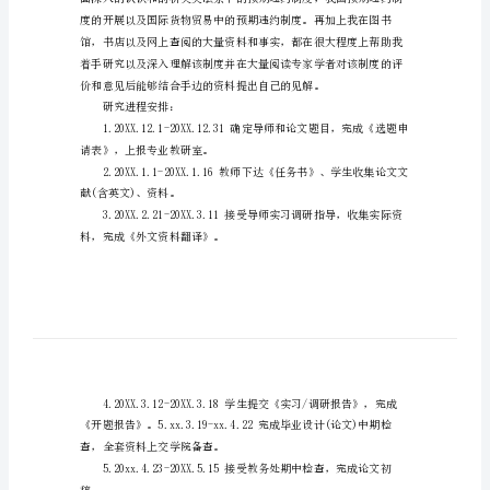
(三)我国预期违约制度的
报
第二局部：我国预期违约
告
一、我国
模
二、EFE、IFEMatrices
板
一、专家学者的评价和建议
参
二、我的解决方案
考
主要研究方式、方法：
2
国
际
经