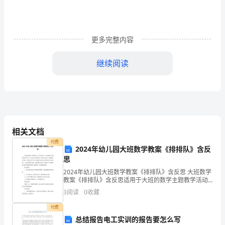
(一)
全
更多完整内容
球
继续阅读
范
围
内
查，全套资料上交学院备查。
贸
相关文档
易
付费
2024年幼儿园大班数学教案《排排队》含反
稿。
思
的
2024年幼儿园大班数学教案《排排队》含反思 大班数学
递
教案《排排队》含反思适用于大班的数学主题教学活动
当中，让幼儿尝试通过自己的排序活动，体验操作的乐
3
阅读
0
收藏
进
趣，喜爱发觉生活中有规律的事物，感受规的存在
付费
开
总结报告电工实训的报告要怎么写
主要参阅文献