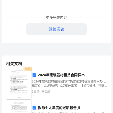
思
）】、
更多完整内容
认
识
继续阅读
3
、幼儿操作活动。
红、
1
橙、
黄、
绿
相关文档
付费
四
2
2024年建筑器材租赁合同样本
种
2024年建筑器材租赁合同样本建筑器材租赁合同甲方(出
家细心地给汽
租方)：【公司名称】乙方(承租方)：【公司名称】根据
颜
《中华人民共和国合同法》及其他相关法律法规的规
2
阅读
0
收藏
定，甲乙双方经友好协商，就甲方拟出租的建筑器材签
4
色，
学
教师个人年度的述职报告_5