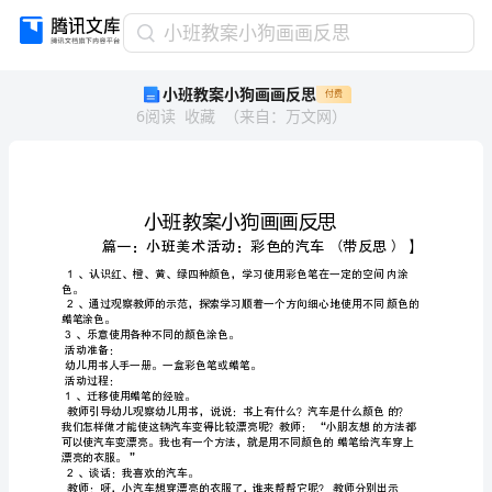
小
小班教案小狗画画反思
班
小班教案小狗画画反思
付费
教
6
阅读
收藏
（
来自
：
万文网
）
案
小
狗
画
画
反
思