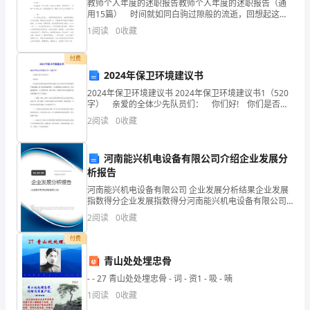
教师个人年度的述职报告教师个人年度的述职报告（通
习
用15篇） 时间就如同白驹过隙般的流逝，回想起这段
时间的工作，一定取得了很多的成绩，想必我们需要写
使
1
阅读
0
收藏
好述职报告了。那么好的述职报告是什么样的呢？下面
是
用
付费
2024年保卫环境建议书
彩
2024年保卫环境建议书 2024年保卫环境建议书1（520
色
字） 亲爱的全体少先队员们： 你们好! 你们是否注
意到身边的环境日益恶化，给人类的生存和发展带来严
2
阅读
0
收藏
重的威胁。眼中的绿色逐渐减少，天空渐
笔
在
河南能兴机电设备有限公司介绍企业发展分
析报告
一
河南能兴机电设备有限公司 企业发展分析结果企业发展
定
指数得分企业发展指数得分河南能兴机电设备有限公司
综合得分说明：企业发展指数根据企业规模、企业创
2
阅读
0
收藏
新、企业风险、企业活力四个维度对企业发展情况进行
的
评价。
付费
空
青山处处埋忠骨
间
- - 27 青山处处埋忠骨 - 词 - 资1 - 吸 - 喃
1
阅读
0
收藏
内