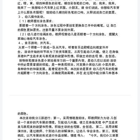
小
班
教
案
小
狗
画
画
1
反
色。
思
2
篇
蜡笔涂色。
一：