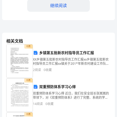
继续阅读
生
活
中
都
相关文档
会
付费
面
乡镇第五批新农村指导员工作汇报
XX乡镇第五批新农村指导员工作汇报xx乡镇第五批新农
临
村指导员工作汇报xx镇关于201*年新农村建设工作队及
指导员的情况报告尊敬的蒋副书记，各位领导：按照县
2
阅读
0
收藏
的
委的安排，下面我就我镇201*年新农村建设工作
一
付费
双重预防体系学习心得
个
双重预防体系学习心得 近日，我们在安全班长张嵩嵩的
带领下，对《双重预防体系》进行了完整、系统的学
挑
习。 在学习中，我们都认真阅读了双重预防体系建设的
14
阅读
0
收藏
通则，仔细聆听张班长的细心讲解，对双重
战。
付费