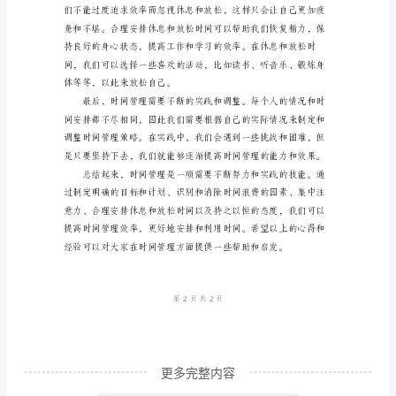
范
文
时
间
管
理
是
每
个
人
在
日
更多完整内容
常