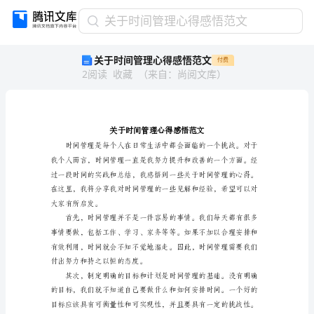
关
关于时间管理心得感悟范文
于
关于时间管理心得感悟范文
付费
时
2
阅读
收藏
（
来自
：
尚阅文库
）
间
管
理
心
得
感
悟