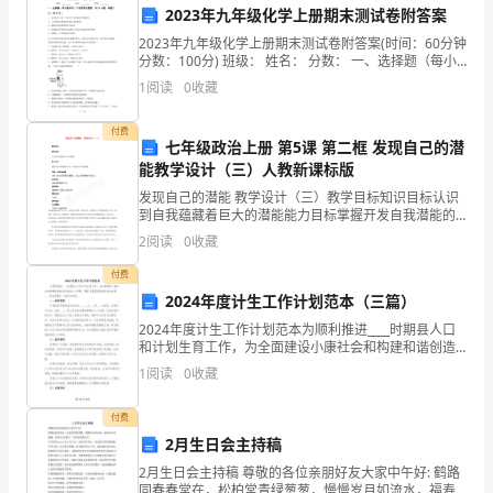
对
2023年九年级化学上册期末测试卷附答案
于
2023年九年级化学上册期末测试卷附答案(时间：60分钟
分数：100分) 班级： 姓名： 分数： 一、选择题（每小
我
题只有1个选项
体等等，以此来放松自己。
1
阅读
0
收藏
个
付费
七年级政治上册 第5课 第二框 发现自己的潜
人
能教学设计（三）人教新课标版
而
发现自己的潜能 教学设计（三）教学目标知识目标认识
到自我蕴藏着巨大的潜能能力目标掌握开发自我潜能的
言，
方法，积极地开发自我潜能教师提前准备若干张白纸，
2
阅读
0
收藏
分发给坐在第一排的同学。然后挑选几位愿意挑战自己
时
记忆
付费
2024年度计生工作计划范本（三篇）
间
2024年度计生工作计划范本为顺利推进____时期县人口
管
和计划生育工作，为全面建设小康社会和构建和谐创造
良好的人口环境，根据《县国民经济和社会发展____规划
1
阅读
0
收藏
理
纲要》，制定本规划。一、指导思想认真落实市
一
付费
2月生日会主持稿
直
2月生日会主持稿 尊敬的各位亲朋好友大家中午好: 鹤路
同春春常在，松柏常青绿葱葱，慢慢岁月如流水，福寿