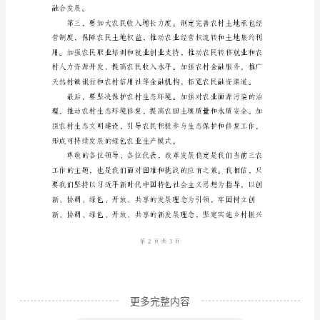
精
编
尊
敬
的
各
位
领
导、
各
位
代
更多完整内容
表：