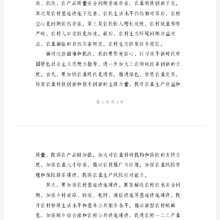
精
和面临的挑战。
编
2024
年
三
农
会
议
上
的
讲
话