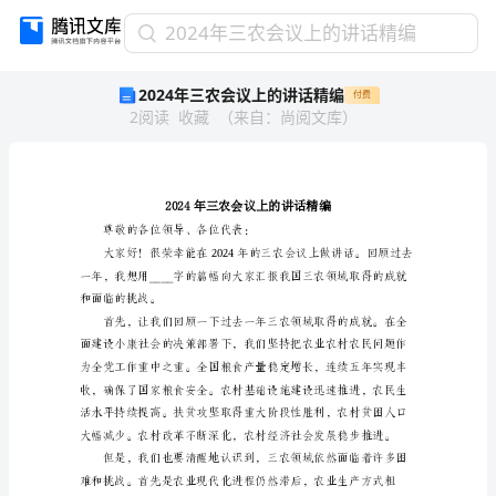
2024
2024年三农会议上的讲话精编
年
2024年三农会议上的讲话精编
付费
三
2
阅读
收藏
（
来自
：
尚阅文库
）
农
会
议
上
的
讲
尊敬的各位领导、各位代表：
话