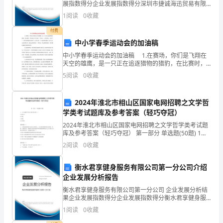
我
展指数得分企业发展指数得分深圳市捷诚海迅贸易有限
公司综合得分说明：企业发展指数根据企业规模、企业
想
1
阅读
0
收藏
创新、企业风险、企业活力四个维度对企业发展情况进
行评
付费
用
中小学春季运动会的加油稿
____
中小学春季运动会的加油稿 1.在赛场，你们是飞翔在
天空的雄鹰，是一只正在追逐猎物的猎豹，在比赛时，
字
你们的心中只为着一个目标——冲向终点；在灯下——
5
阅读
0
收藏
你们是彻夜苦读的学子，心里只有一个心愿奋发图
的
篇
2024年淮北市相山区国家电网招聘之文学哲
学类考试题库及参考答案（轻巧夺冠）
幅
2024年淮北市相山区国家电网招聘之文学哲学类考试题
库及参考答案（轻巧夺冠） 第一部分 单选题(50题) 1、
向
七斤是哪个作家小说中的人物（）A.沈从文B.茅盾C.鲁迅
2
阅读
0
收藏
D.叶绍钧【答案】：C2、主
大
衡水君享健身服务有限公司第一分公司介绍
家
企业发展分析报告
汇
衡水君享健身服务有限公司第一分公司 企业发展分析结
果企业发展指数得分企业发展指数得分衡水君享健身服
务有限公司第一分公司综合得分说明：企业发展指数根
报
1
阅读
0
收藏
据企业规模、企业创新、企业风险、企业活力四个维度
对企