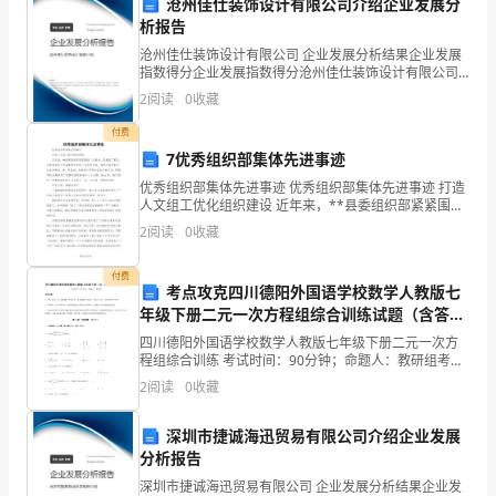
沧州佳仕装饰设计有限公司介绍企业发展分
析报告
会
沧州佳仕装饰设计有限公司 企业发展分析结果企业发展
议
指数得分企业发展指数得分沧州佳仕装饰设计有限公司
综合得分说明：企业发展指数根据企业规模、企业创
2
阅读
0
收藏
上
新、企业风险、企业活力四个维度对企业发展情况进行
评价。
付费
做
7优秀组织部集体先进事迹
讲
优秀组织部集体先进事迹 优秀组织部集体先进事迹 打造
人文组工优化组织建设 近年来，**县委组织部紧紧围绕
话。
“三服务、两满意”要求，以提高组织工作满意度为目标，
2
阅读
0
收藏
以科学立部、效率兴
回
付费
考点攻克四川德阳外国语学校数学人教版七
顾
年级下册二元一次方程组综合训练试题（含答案
及解析）
过
四川德阳外国语学校数学人教版七年级下册二元一次方
程组综合训练 考试时间：90分钟；命题人：教研组考生
去
注意：1、本卷分第I卷（选择题）和第Ⅱ卷（非选择题）
2
阅读
0
收藏
两部分，满分100分，考试时间90分钟2、答卷前
一
深圳市捷诚海迅贸易有限公司介绍企业发展
年，
分析报告
深圳市捷诚海迅贸易有限公司 企业发展分析结果企业发