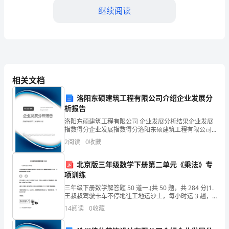
继续阅读
大
家
好！
很
相关文档
荣
洛阳东硕建筑工程有限公司介绍企业发展分
幸
析报告
能
洛阳东硕建筑工程有限公司 企业发展分析结果企业发展
指数得分企业发展指数得分洛阳东硕建筑工程有限公司
在
综合得分说明：企业发展指数根据企业规模、企业创
2
阅读
0
收藏
新、企业风险、企业活力四个维度对企业发展情况进行
2024
评价。
北京版三年级数学下册第二单元《乘法》专
年
项训练
的
三年级下册数学解答题 50 道一.(共 50 题，共 284 分)1.
融合发展。
王叔叔驾驶卡车不停地往工地运沙土，每小时运 3 趟，
根据钟表上的时刻，算一算，王叔叔这段时间运了多少
三
14
阅读
0
收藏
趟?2.三(1)班有 6 个小
农