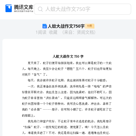
人
人蚊大战作文750字
蚊
人蚊大战作文750字
付费
大
1
阅读
收藏
（
来自
：
贤阅文档
）
战
作
文
750
字
人
蚊