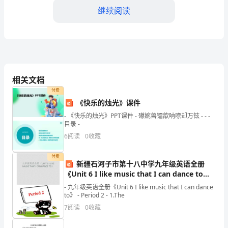
是
继续阅读
蚊
子
的
再一掌击去，蚊子就“光荣
一
相关文档
付费
大
《快乐的烛光》课件
敌
- 《快乐的烛光》PPT课件 - 礤婉兽镭歆呐嘹却万铉 - - -
目录 -
人。
6
阅读
0
收藏
每
付费
也得继续演下去，不是吗！
新疆石河子市第十八中学九年级英语全册
天
《Unit 6 I like music that I can dance to》
五年级:贝琪
晚
课件 北师大版
- 九年级英语全册《Unit 6 I like music that I can dance
to》 - Period 2 - 1.The
上，
7
阅读
0
收藏
名：
我