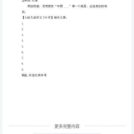
们
便
开
始
猖
狂
起
来。
我
也
可
以
更多完整内容
算