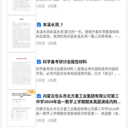
重要的工作之一，写教学反思可以快速提升我们的教学
1
阅读
0
收藏
们
能力，那么什么样的教学反思才是好的呢？以下是
也
本溪水洞_1
开
本溪水洞本溪水洞 夏日的一天，爸爸开着车带着我和妈
始
妈去旅游，旅游的地点是本溪水洞一路上风景很美。一
排排树从眼前掠过，道路两旁是连绵不断的山峰：一辆
3
阅读
0
收藏
辆汽车从眼前跑过，不知是车绕着山跑，还是山绕着车
更
转
加
科学备考研讨会报告材料
对
科学备考研讨会报告材料 1.留意必考内容和选考内容的
作答，必考内容也会有局部选修内容。比方《史记》。
我
这应当是选修里面的重点应当复习的内容。 2.文言文复
2
阅读
0
收藏
习。她认为肯定要立足于课本，让学
不
付费
内蒙古包头市北方重工业集团有限公司第三
“客
中学2024年高一数学上学期期末真题演练内附答
气”
案
内蒙古包头市北方重工业集团有限公司第三中学2024年
高一数学上学期期末真题演练内附答案一、单选题（本
了。
题共8小题，每题5分，共40分）1、函数f（x）=的定义
2
阅读
0
收藏
域为（ ）A.（2，+∞） B.（0，2）