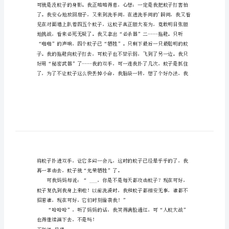
大
对我不“客气”了。
战
作
文
750
字
夏
的扇面上。
天
来
了，
蚊
子