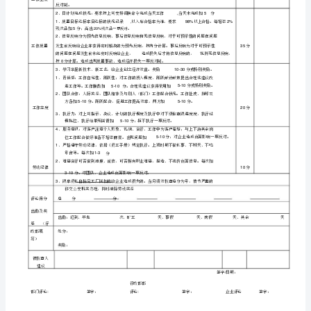
2
福
利
予查收；
待
3
遇：
4
1、
质以及生产进度；
试
5
用
6
期
7
三
8
个
任职资格：
月，
1
薪
、沟通能力强；
2
资