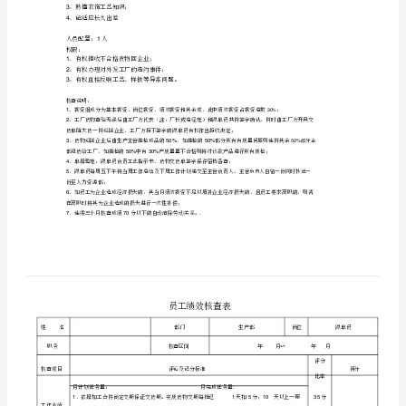
产
跟
单
福利待遇：
员
1
岗
位
试用期满后薪资元
职
责
额（四舍五入）。
30%
及
福
休，详细按企业制度）
利
岗位职责：
待
1
遇：