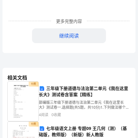
、熟懂衣饰工艺知识；
3
按
、能适应长久出差
4
转
更多完整内容
正
人员配置：人
1
继续阅读
后
权限：
薪
1
资
2
的
3
相关文档
80%
付费
三年级下册道德与法治第二单元《我在这里
核查说明：
发
长大》测试卷含答案【精练】
薪资
薪资
薪资
绩
薪资
绩
薪资
薪资
部编版三年级下册道德与法治第二单元《我在这里长
1
、
组成分为基本
、岗位
、
效
和其余项，此中
效
占
放，
大》测试卷一.选择题(共5题，共10分)1.下列做法哪个是
为邻居着想的？（ ）A.无视邻居B.帮邻居扔垃圾C.和邻
2
、工厂货物查验无误后由工厂方代表（注：厂长或总经理）和跟
4
阅读
0
收藏
试
居吵架2.广东著名的菜系是（ ）
单随大
拒
单员
拒
货
货一同返回企业，工厂方
不签字的跟
有权作出
付费
用
七年级语文上册 专题09 王几何（测）（基
生
量
、货物返回企业后由
产主管抽检成品的，如抽检的部分所有有质
础版，教师版）（新版）新人教版