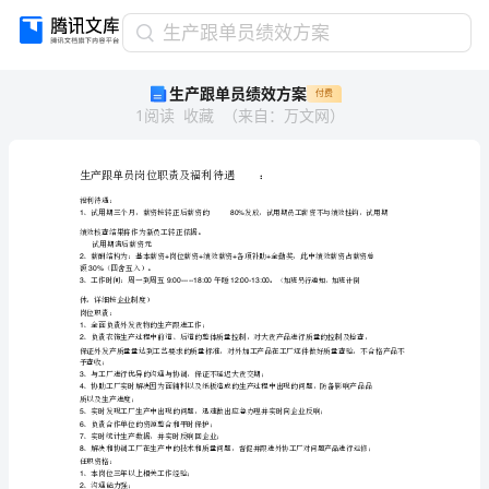
生
生产跟单员绩效方案
产
生产跟单员绩效方案
付费
跟
1
阅读
收藏
（
来自
：
万文网
）
单
员
绩
效
方
案
生