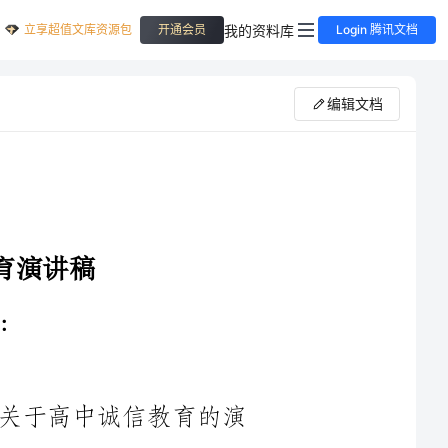
立享超值文库资源包
我的资料库
开通会员
Login 腾讯文档
编辑文档
我很荣幸站在这里，为大家带来一场关于高中诚信教育的演
讲。诚信，即忠诚而守信也。对于一个学生来说，诚信不仅仅是
为高中