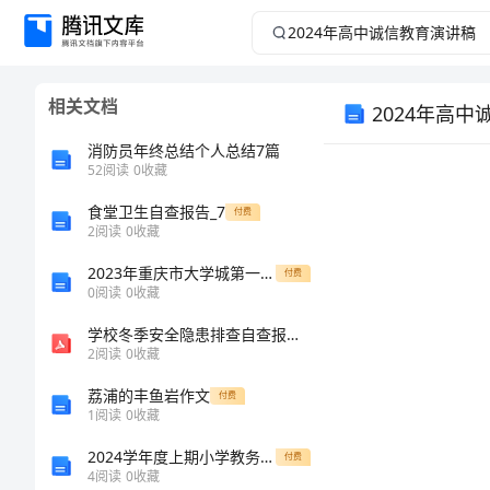
2024
年
相关文档
2024年高
高
消防员年终总结个人总结7篇
中
52
阅读
0
收藏
诚
食堂卫生自查报告_7
付费
2
阅读
0
收藏
信
2023年重庆市大学城第一中学数学七年级上册整式的加减综合测评试卷（解析版）
付费
0
阅读
0
收藏
教
学校冬季安全隐患排查自查报告.doc
2
阅读
0
收藏
育
荔浦的丰鱼岩作文
付费
演
1
阅读
0
收藏
2024学年度上期小学教务工作总结
付费
讲
4
阅读
0
收藏