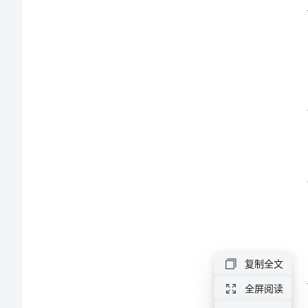
稿
常生
2024
年
高
中
诚
信
教
育
演
讲
复制全文
稿
全屏阅读