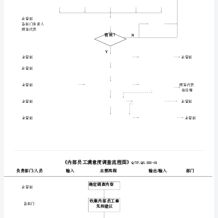
度
控
制
企管部
流
程
培训？
Y
图
/
企管部用人部门
《人
企管部
力
资
源
管
企管部