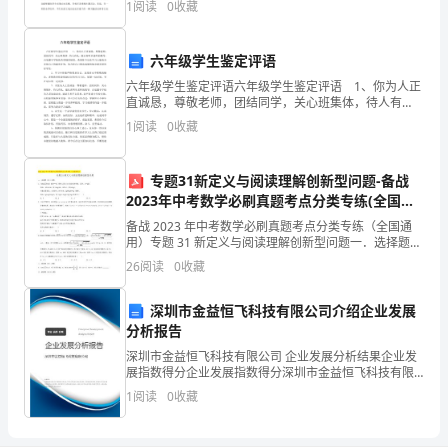
1
阅读
0
收藏
职业学校应重视学生社团管理工作，加强社团文化建
流
程
六年级学生鉴定评语
图》
六年级学生鉴定评语六年级学生鉴定评语 1、你为人正
//
直诚恳，尊敬老师，团结同学，关心班集体，待人有
负
礼，能认真听从老师的教导，自觉遵守学校的各项规章
1
阅读
0
收藏
制度。希望你今后在学习上能充分发挥自己的聪明才
责
智，努力
部
专题31新定义与阅读理解创新型问题-备战
门
2023年中考数学必刷真题考点分类专练(全国通
人
用)
备战 2023 年中考数学必刷真题考点分类专练（全国通
员
用）专题 31 新定义与阅读理解创新型问题一．选择题
输
（共 3 小题）1．（2022•娄底）若10x＝N，则称 x 是以
26
阅读
0
收藏
10 为底 N 的对数．记
入
主
深圳市金益恒飞科技有限公司介绍企业发展
要
分析报告
流
深圳市金益恒飞科技有限公司 企业发展分析结果企业发
展指数得分企业发展指数得分深圳市金益恒飞科技有限
程
公司综合得分说明：企业发展指数根据企业规模、企业
1
阅读
0
收藏
输
创新、企业风险、企业活力四个维度对企业发展情况进
行评
出