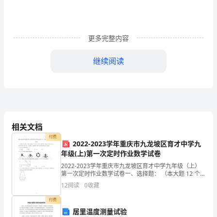
入
主
更多完整内容
要
继续阅读
流
程
确定调查内容
企管部
输
出/
收集内部员
各部门
见和建议
相关文档
输
付费
2022-2023学年重庆市九龙坡区育才中学九
入
年级(上)第一次定时作业数学试卷
发放《员工
部
2022-2023学年重庆市九龙坡区育才中学九年级（上）
度调查表》
第一次定时作业数学试卷一、选择题： （本大题 12 个
小题，每小题 4 分，共 48 分）在每个小题的下面，都给
门
12
阅读
0
收藏
出了代号为 A、B、C、D 的四
总
付费
收集调查表及
企管部
居里温度测量试验
理化建议