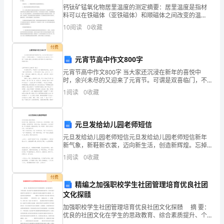
经
钙钛矿锰氧化物居里温度的测定摘要：居里温度是指材
料可以在铁磁体（亚铁磁体）和顺磁体之间改变的温
理/
度，即铁电体从铁磁性（亚铁磁性）转变成顺磁性的相
10
阅读
0
收藏
变温度。不同材料的居里温度时不同的。本次实验是通
部
分析
过测定弱交
付费
门
元宵节高中作文800字
企管部、
《管理评审控制程
负
会议评审
元宵节高中作文800字 当大家还沉浸在新年的喜悦中
序》
时，余兴未尽的又迎来了元宵节。可谓是双喜临门，不
责
知道你们会怎么度过这个节日呢？下面是小编为大家收
1
阅读
0
收藏
集的元宵节高中作文800字例文，希望你喜欢。
人
总
元旦发给幼儿园老师短信
元旦发给幼儿园老师短信元旦发给幼儿园老师短信新年
Q/YF.QG.S03-
新气象，新鞋新衣裳，迈向新生活，创造新辉煌。忘掉
01
旧伤痛，追寻新梦想，风雨已逝去，彩虹在前方。快乐
1
阅读
0
收藏
《人
是梦想，努力是船桨，勤奋扬起帆，驶入幸福洋。愿你
元旦快
力
付费
精编之加强职校学生社团管理培育优良社团
资
文化探赜
源
加强职校学生社团管理培育优良社团文化探赜 摘 要：
管
优良的社团文化在学生的思政教育、综合素质提升、个
理
性化发展、能力提升等方面能够发挥重要的促进作用。