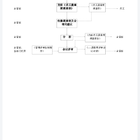
各部门负责人
理
顾客代表
流
有效？
程
Y
图》
Q/YF.QG.S03-
企管部
01
负
责
部
门/
人
员
输