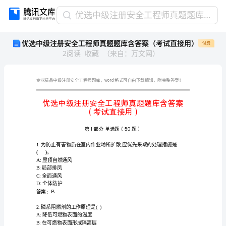
优
优选中级注册安全工程师真题题库含答案（考试直接用）
选
优选中级注册安全工程师真题题库含答案（考试直接用）
付费
中
2
阅读
收藏
（
来自
：
万文网
）
级
注
册
安
word
全
工
程