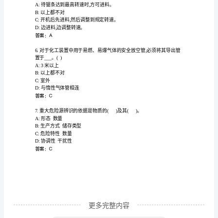
试
答案：B
直
接
A:找寻适合的灭火器扑救
用）
B:用水浇灭
C:将电源开关关掉
优
D:大声呼叫
选
答案：C
中
级
注
册
安
全
更多完整内容