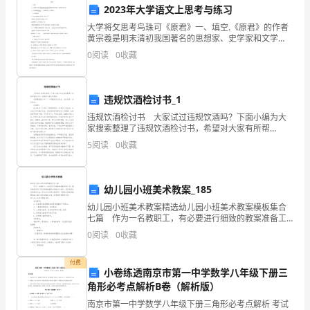
D:边进料,边调整转速。
接
2023年大学语文上思考与练习
答案：A
大学将攵思考鸟珠可《原君》一、填空.《原君》的作者
用）
黄宗羲是明末清初我国著名的思想家、史学家和文学
家。.黄宗羲和顾炎武、一并称清初的三大思想家。二、
0
阅读
0
收藏
第
单项选择.下列词语解释不对的的一项是（B）A.使兆人万
I
置于___。()
违规饮酒检讨书_1
部
A:3米以上
违规饮酒检讨书 大家试过违规饮酒吗？下面小编为大
B:以上都不对
分
家搜索整理了违规饮酒检讨书，希望对大家有所帮
助。 违规喝酒检讨书（一）尊敬的各位首长，各位领
5
阅读
0
收藏
C:室外
导，各位同志： 大家好！ 我XXX由于不服从上
单
D:与惰性气体管相连
选
答案：C
幼儿园小班美术教案_185
题
幼儿园小班美术教案精选幼儿园小班美术教案模板集合
七篇 作为一名教职工，有必要进行细致的教案准备工
（50
作，编写教案有利于我们准确把握教材的重点与难点，
0
阅读
0
收藏
进而选择恰当的教学方法。那么你有了解过教案吗？下
A:形态数量
题）
面是
付费
B:生产方式储存类型
小卷练透南京市第一中学数学八年级下册三
1.
角形必考点解析B卷（解析版）
C:危险特性数量
为
南京市第一中学数学八年级下册三角形必考点解析 考试
D:协调性干扰性