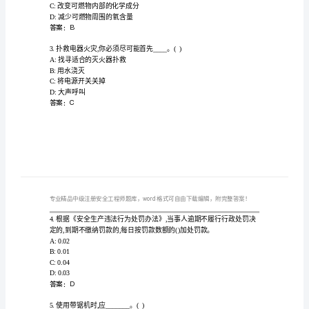
师
真
题
()。
A:屋顶自然通风
题
B:局部排凤
库
C:全面通风
D:个体防护
含
答案：B
答
2.磷系阻燃剂的工作原理是()
案
A:降低可燃物表面的温度
B:在可燃物表面形成隔离层
（考
C:改变可燃物内部的化学成分
D:减少可燃物周围的氧含量