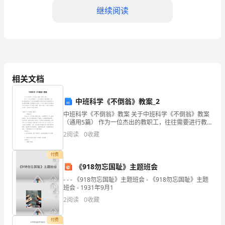
工
继续阅读
程
word
师
真
题
相关文档
A:0.02
题
B:0.01
中班科学《不倒翁》教案_2
库
C:0.04
中班科学《不倒翁》教案 关于中班科学《不倒翁》教案
（通用5篇） 作为一位杰出的教职工，往往需要进行教案
D:0.03
含
编写工作，通过教案准备可以更好地根据具体情况对教
2
阅读
0
收藏
学进程做适当的必要的调整。教案要怎么
答案：D
答
付费
案
《918勿忘国耻》主题班会
5.使用带锯机时,应_______。()
（考
- - - 《918勿忘国耻》主题班会 - 《918勿忘国耻》主题
A:待锯条达到最高转速时,方可进料。
班会 - 1931年9月1
试
B:以上都不对
2
阅读
0
收藏
C:开机后
直
付费