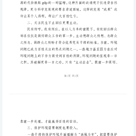
深
切
体
会
导干部的期许和告诫。
学
一、经济发
习
贯
彻
十
八
大