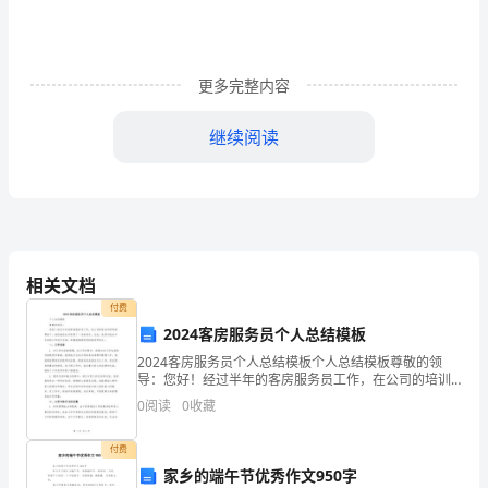
国
社
会
更多完整内容
主
继续阅读
义
建
设
有
相关文档
付费
一
2024客房服务员个人总结模板
个
2024客房服务员个人总结模板个人总结模板尊敬的领
导：您好！经过半年的客房服务员工作，在公司的培训
非
和领导的帮助下，我逐渐成长并取得了一定的进步。在
0
阅读
0
收藏
此，我将对我这半年来的工作进行总结，希望能够得到
常
您的指
付费
好
家乡的端午节优秀作文950字