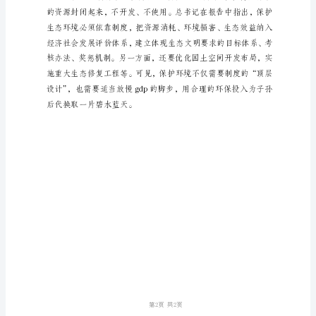
精
神
深
切
体
会
十
八
大
报
告
对
中