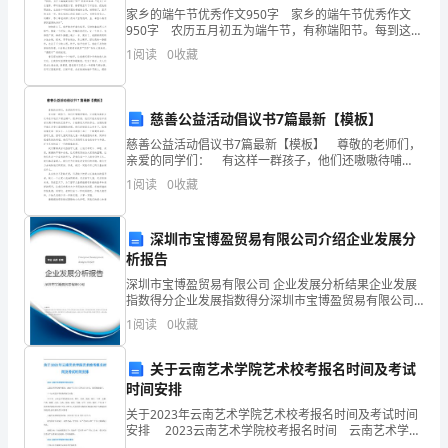
的
家乡的端午节优秀作文950字 家乡的端午节优秀作文
950字 农历五月初五为端午节，有称端阳节。每到这一
天时，家家户户没有一个不吃粽子，饮雄黄酒，佩香
谋
1
阅读
0
收藏
囊，还有看龙舟。 我从外面高兴地跑回来，看
篇
慈善公益活动倡议书7篇最新【模板】
布
后代换取一片碧水蓝天。
慈善公益活动倡议书7篇最新【模板】 尊敬的老师们，
局，
亲爱的同学们： 有这样一群孩子，他们还嗷嗷待哺
时，父母就远离家乡长年在外地打工谋生糊口。很多时
1
阅读
0
收藏
就
候，他们只能从电话中或者从偶尔寄来的汇款单中，才
能
是
深圳市宝博盈贸易有限公司介绍企业发展分
析报告
经
深圳市宝博盈贸易有限公司 企业发展分析结果企业发展
济
指数得分企业发展指数得分深圳市宝博盈贸易有限公司
综合得分说明：企业发展指数根据企业规模、企业创
1
阅读
0
收藏
建
新、企业风险、企业活力四个维度对企业发展情况进行
评价。
设、
关于云南艺术学院艺术校考报名时间及考试
时间安排
政
关于2023年云南艺术学院艺术校考报名时间及考试时间
安排 2023云南艺术学院校考报名时间 云南艺术学院
治
校考报名：2023年2月1日至2月10日。报名要求如