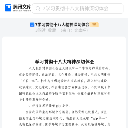
7
7学习贯彻十八大精神深切体会
学
7学习贯彻十八大精神深切体会
付费
习
3
阅读
收藏
（
来自
：
文库吧
）
贯
彻
十
八
大
精
神