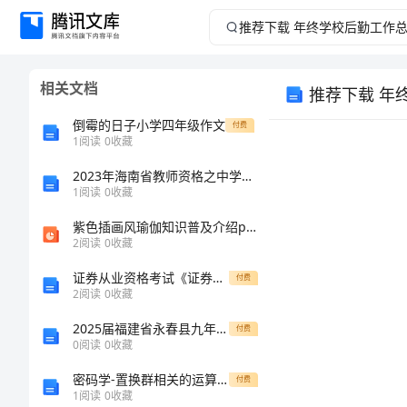
推
荐
相关文档
推荐下载 年
下
倒霉的日子小学四年级作文
付费
载
1
阅读
0
收藏
2023年海南省教师资格之中学信息技术学科知识与教学能力试题及答案七
年
1
阅读
0
收藏
终
紫色插画风瑜伽知识普及介绍ppt模板
2
阅读
0
收藏
学
证券从业资格考试《证券市场基本法律法规》题库综合试卷 附答案
付费
2
阅读
0
收藏
校
2025届福建省永春县九年级中考一模化学经典模拟试题含解析
付费
后
0
阅读
0
收藏
密码学-置换群相关的运算及实现 样本
付费
勤
1
阅读
0
收藏