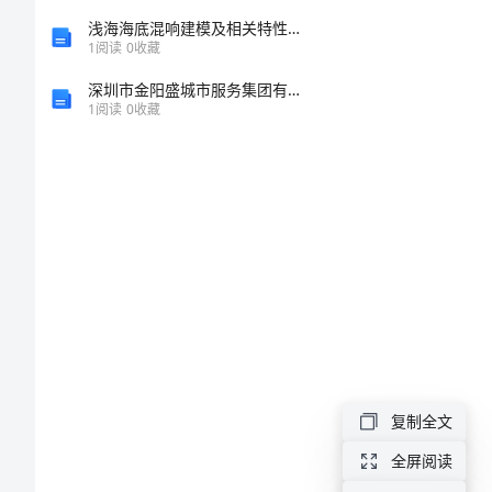
工
浅海海底混响建模及相关特性的研究的任务书
1
阅读
0
收藏
作
深圳市金阳盛城市服务集团有限公司介绍企业发展分析报告
1
阅读
0
收藏
奋。
总
结
范
服好务。
文
年
终
学
复制全文
学习。
校
全屏阅读
后