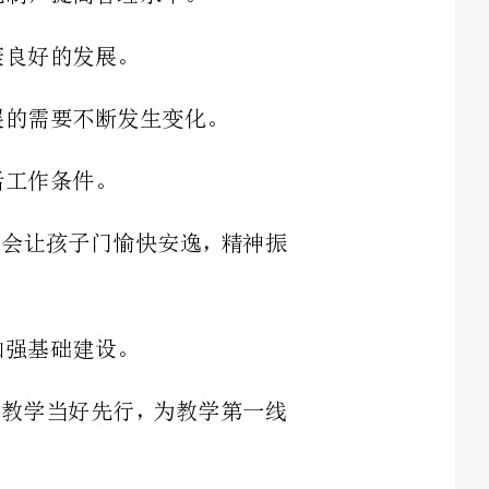
美好的家园会让孩子门愉快安逸，精神振
切工作是为教学当好先行，为教学第一线
为师生服务作为后勤工作常规管理的主要
采购，学生课本的领取、分发，教学设备维
息时间，克服种种困难也要及时准确地发到
有教案，有课本坐在明亮舒适的教室里工作
持只要教学需要就优先安排，只要师生在