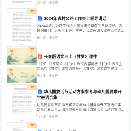
看一看，但在妈妈的提醒下她还是赶快穿上了棉衣围
2
阅读
0
收藏
年
巾，戴上了手套，准备出门一探究竟。走在雪地里的晓
茜兴奋极了
付费
级
228
6
、把、、、、、、按从
到小的次序
一
0
2024年农村公路工作会上领导讲话
上
2024年农村公路工作会上领导讲话尊敬的各位领导、各
位同事们：大家早上好！首先，我要感谢大家在百忙之
册
中参加本次农村公路工作会。在过去的一年里，我们共
6
阅读
0
收藏
同努力，取得了一定的成绩，但也面临着一些困难和挑
战。
期
付费
中
长春版语文四上《甘罗》课件
- 甘罗 - 甘罗简介《甘罗》课文内容解析《甘罗》课文主
测
题思想《甘罗》课文语言特色《甘罗》课文教学建议 - 甘
罗简介
5
阅读
0
收藏
试
卷
、按次序填数。
付费
3
幼儿园复活节活动方案参考与幼儿园夏季开
一
学寄语合集
幼儿园复活节活动方案参考与幼儿园夏季开学寄语合集
年
幼儿园复活节活动方案参考对幼儿园复活节活动方案你
了解多少呢，看看下文吧，相信你会有所收获的!第一项
1
阅读
0
收藏
级
13
是激活彩蛋：小朋友自选一个气球，用锤子击破，拿出
里面掉
付费
班