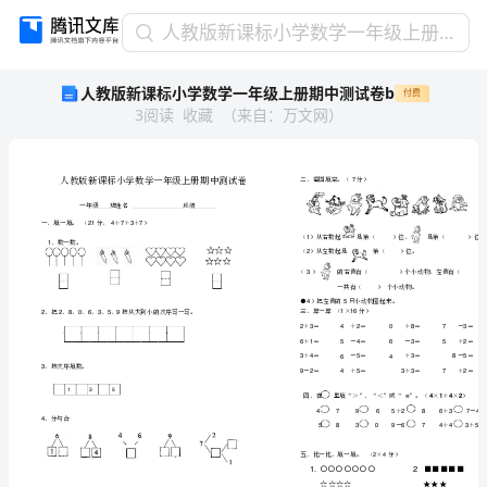
人
人教版新课标小学数学一年级上册期中测试卷b
教
人教版新课标小学数学一年级上册期中测试卷b
付费
版
3
阅读
收藏
（
来自
：
万文网
）
新
课
标
小
学
数
学