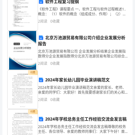
软件工程复习提纲
姓
《软件工程》课程要点 一、软件工程与软件过程概述1．
概念： （1）软件的概念（组成成分、作用）；（2）软
名
件危机的含义、表现、产生原因（客观、主观）（3）软
2
阅读
0
收藏
件工程学科包括的
4
、分与合
成
北京万池源贸易有限公司介绍企业发展分析
绩
报告
一、
北京万池源贸易有限公司 企业发展分析结果企业发展指
数得分企业发展指数得分北京万池源贸易有限公司综合
填
得分说明：企业发展指数根据企业规模、企业创新、企
2
阅读
0
收藏
业风险、企业活力四个维度对企业发展情况进行评价。
一
该企
付费
2024年家长幼儿园毕业演讲稿范文
填。
2024年家长幼儿园毕业演讲稿范文亲爱的家长、老师、
（21
亲爱的同学们：大家好！首先我要感谢家长们的关心和
支持，感谢幼儿园的培养和教育，同时也感谢老师们的
2
阅读
0
收藏
分，
辛勤付出。今天，我们即将迎来一个特别的时刻，我们
即将
4
付费
2024年学校总务主任工作经验交流会发言稿
＋
2024年学校总务主任工作经验交流会发言稿尊敬的校务
主任、各位领导、亲爱的教师同事们：大家下午好！首
7