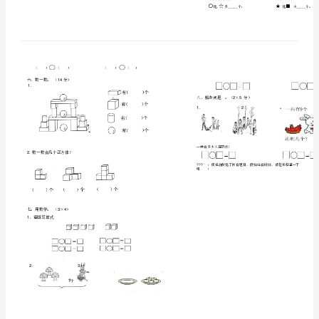
一
年
级
上
册
期
中
测
人教版新课标
学数学
年级
期
试