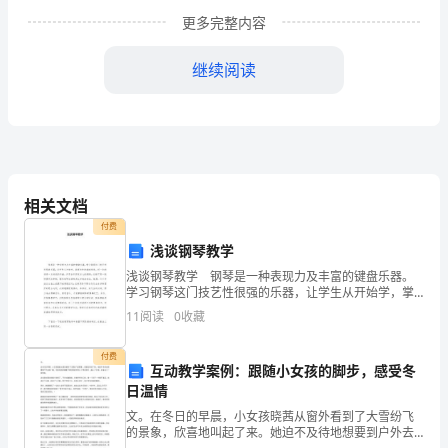
卷
更多完整内容
b
继续阅读
人
2
4
1
教
版
新
、数一数。
1
相关文档
课
付费
浅谈钢琴教学
标
浅谈钢琴教学 钢琴是一种表现力及丰富的键盘乐器。
小
学习钢琴这门技艺性很强的乐器，让学生从开始学，掌
握初步的演奏技能，到一定的演奏一定难度的乐曲，并
11
阅读
0
收藏
学
用音乐抒发内心的感情，这绝不是一轻而
数
付费
互动教学案例：跟随小女孩的脚步，感受冬
日温情
学
文。在冬日的早晨，小女孩晓茜从窗外看到了大雪纷飞
一
的景象，欣喜地叫起了来。她迫不及待地想要到户外去