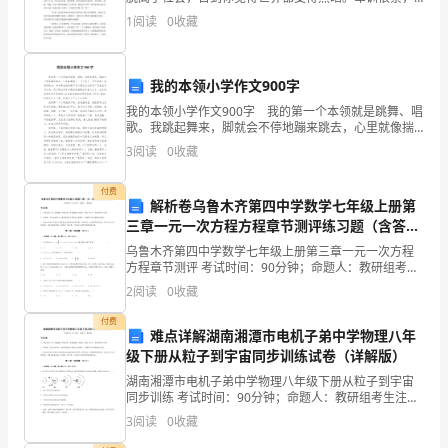
这
累到你连喘气都难受，累到你想好好的睡一觉不愿提前
1
阅读
0
收藏
醒来。下面是小编为大家整理的新生入校军训后心得总
些
结，希望
活
我的本领小学作文900字
我的本领小学作文900字 我的第一个本领就是跳舞、唱
动，
歌。我跳起舞来，脚就会不停地蹦来跳去，心里就像揣
了一只小兔子，怦怦直跳！我唱起歌来，同学都说我的
我
3
阅读
0
收藏
歌声可以震动全世界呢！起先我还不知来，我才明白同
学
们
付费
解析卷乌鲁木齐第四中学数学七年级上册第
希
三章一元一次方程方程章节测评练习题（含答案
详解）
乌鲁木齐第四中学数学七年级上册第三章一元一次方程
望
方程章节测评 考试时间：90分钟；命题人：教研组考生
注意：1、本卷分第I卷（选择题）和第Ⅱ卷（非选择题）
能
2
阅读
0
收藏
两部分，满分100分，考试时间90分钟2、答卷前
付费
够
难点详解湖南湘潭市电机子弟中学物理八年
级下册从粒子到宇宙同步训练试卷（详解版）
弘
湖南湘潭市电机子弟中学物理八年级下册从粒子到宇宙
扬
同步训练 考试时间：90分钟；命题人：教研组考生注
意：1、本卷分第I卷（选择题）和第Ⅱ卷（非选择题）两
3
阅读
0
收藏
部分，满分100分，考试时间90分钟2、答卷前，考
妇