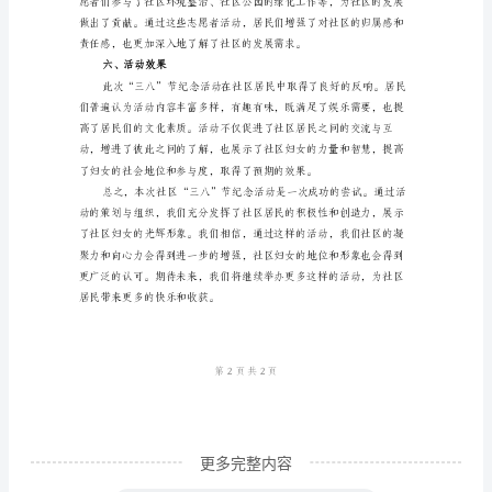
动
情
之间的交流和了解。
况
三、艺术表演
总
结
为
了
庆
和成就感，拉近了彼此之间的距离。
祝
四、妇女展览
国
际
妇
女
更多完整内容