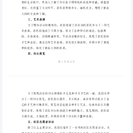
况
是本次活动情况的总结。
总
一、活动准备
结
社
区
善安排。
“三
八”
二、主题讲座
节
纪
念
活