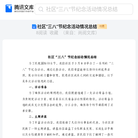
社
社区“三八”节纪念活动情况总结
区
社区“三八”节纪念活动情况总结
付费
“三
8
阅读
收藏
（
来自
：
尚阅文库
）
八”
节
纪
念
活
动
情