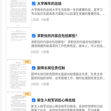
一
六、活动效果
大学两年的总结
系
大学两年的总结大学生活是我一生的重要阶段，是学习
专业知识及提高各方面能力以后谋生发展的重要阶段。
回首两年的大学校园生活生涯和社会实践生活，有渴
列
1
阅读
0
收藏
望、有追求、有成功也有失败，我孜孜不倦，不断地挑
战自我，充
的
求职信的内容应包括那些？
“三
求职信的内容应包括那些？ 求职信的内容应包括那些？
八”
通常根据所欲谋求的工作性质而定。根本上，可以包括
以下几项：１、写这封信的目的或动机：通常求职信都
0
阅读
0
收藏
节
是针对报纸上招聘广告而写的。假设此，信中便须提到
何月
纪
付费
厨师长岗位责任制
念
厨师长岗位职责厨师长直接对经营副总负责，负责主持
厨房的组织领导、业务管理工作，随时处理厨房发生的
活
问题，并及时向经营副总汇报。1、制定每一时期厨房工
3
阅读
0
收藏
作计划、成本预算等，并以此为依据制定可行性实施细
动。
则，有
付费
通
新生入校军训后心得总结
居民带来更多的快乐和收获。
过
新生入校军训后心得总结军训很苦，苦到你觉得你已经
脱离了社会，苦到你觉得世界都变得黑暗。军训很累，