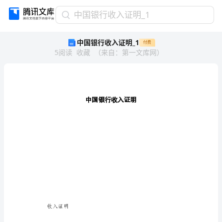
中
中国银行收入证明_1
国
中国银行收入证明_1
付费
银
5
阅读
收藏
（
来自
：
第一文库网
）
行
收
入
证
明
_1
中