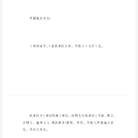
国
银
行
收
入
证
明
收
收入证明
入
证
明
中