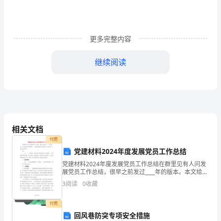
工
作，
更多完整内容
月
继续阅读
收
入
（大
写）
元，浮动工资元。
相关文档
元。
付费
我
党建材料2024年度发展党员工作总结
党建材料2024年度发展党员工作总结在群里见有人问发
单
展党员工作总结，很早之前发过____年的版本。本文给大
家分享两篇____年度发展党员工作总结，以供参考。下面
位
3
阅读
0
收藏
是主要内容:篇一、____年，____认
为
单位地址：
付费
回风巷防突专项安全措施