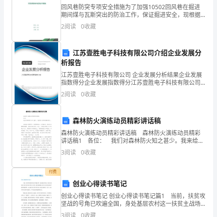
（单
回风巷防突专项安全措施为了加强10502回风巷在掘进
位
期间煤与瓦斯突出的防治工作，保证掘进安全，现根据
相关规定和煤层瓦斯地质情况编制本技术措施。一、煤
2
阅读
0
收藏
性
层瓦斯地质情况1、瓦斯成分及含量煤层瓦斯成分中N2
占
质）
江苏壹胜电子科技有限公司介绍企业发展分
析报告
单
单位人事部门联系人：
江苏壹胜电子科技有限公司 企业发展分析结果企业发展
位，
指数得分企业发展指数得分江苏壹胜电子科技有限公司
综合得分说明：企业发展指数根据企业规模、企业创
2
阅读
0
收藏
该
新、企业风险、企业活力四个维度对企业发展情况进行
评价。
同
森林防火演练动员精彩讲话稿
志
森林防火演练动员精彩讲话稿 森林防火演练动员精彩
讲话稿1 各位： 我们对森林防火知之甚少。我来给大
单位人事部门电话：
家讲讲森林防火。 我的家乡曾经是一个美丽的地方。
为
3
阅读
0
收藏
这里春天，树木吐出嫩绿的嫩芽，阵阵花香时
我
付费
单
创业心得读书笔记
创业心得读书笔记 创业心得读书笔记篇1 当前，扶贫攻
位
坚战的号角已吹遍全国，身处基层农村这一扶贫主战场
的大学生村官们自然责无旁贷。我们要清醒认识到当今
3
阅读
0
收藏