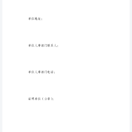
国
中国银行支行：
银
行
支
行：
（身
份
证
号：）
在
我
单
位