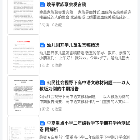
辞
晚辈家族聚会发言稿
职
晚辈家族聚会发言稿 家族是由姓氏,血缘等亲缘关系连
接而成的人的集合 家族形成以婚姻跟血缘关系结成的亲
申
属集团，是社会的根本单位。下面是晚辈家族聚会，欢
3
阅读
0
收藏
迎参考阅读！ 各位宗长，各位宗亲，尊敬的来宾，大
请，
并
幼儿园开学儿童发言稿精选
幼儿园开学儿童发言稿精选 敬重的领导、教师、亲爱的
希
小朋友们： 上午好！ 我叫xx，今年x岁了，是幼儿园大
班的学生。在这阳光绚烂的秋天，我们怀着非常快乐的
1
阅读
0
收藏
望
心情相聚在这里，迎来了
创造更美好的未来。
得
公民社会视野下高中语文教材问题——以人
谢谢！
到
教版为例的中期报告
公民社会视野下高中语文教材问题——以人教版为例的
敬礼，
您
中期报告摘要：高中语文教材作为一门重要的人文科
学，其质量会对学生的思想道德和认知素养产生深远的
xxx敬上
1
阅读
0
收藏
的
影响。然而，当前人教版高中语文教材存在一些问题，
如知识点呈
批
宁夏重点小学二年级数学下学期开学检测试
卷 附解析
准。
绝密★启用前宁夏重点小学二年级数学下学期开学检测