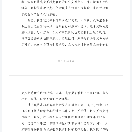
2024
教
师
辞
职
经
典
申
请
书
尊
敬
的