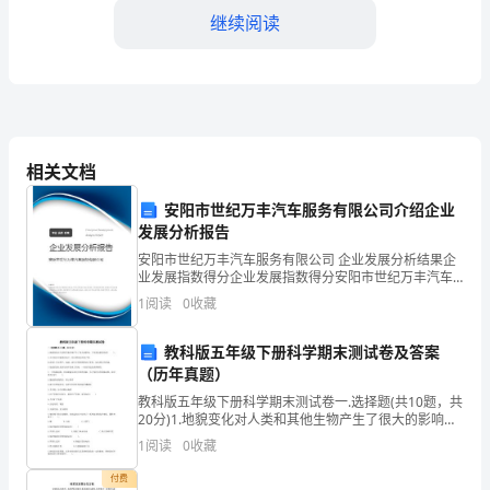
名
继续阅读
教
师，
在
此
相处，为他们创造更
相关文档
向
安阳市世纪万丰汽车服务有限公司介绍企业
您
发展分析报告
安阳市世纪万丰汽车服务有限公司 企业发展分析结果企
提
业发展指数得分企业发展指数得分安阳市世纪万丰汽车
服务有限公司综合得分说明：企业发展指数根据企业规
交
1
阅读
0
收藏
模、企业创新、企业风险、企业活力四个维度对企业发
展情
我
教科版五年级下册科学期末测试卷及答案
（历年真题）
的
教科版五年级下册科学期末测试卷一.选择题(共10题，共
联系，并尽力配合学校的需求。
教
20分)1.地貌变化对人类和其他生物产生了很大的影响，
下列说法错误的是( )。A.古代的岩石被埋在地下，经长期
1
阅读
0
收藏
师
变化形成了煤。B.岩浆上升过程中
付费