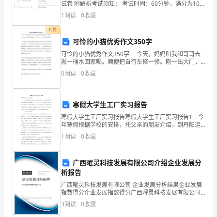
近
试卷 附解析考试须知： 考试时间：60分钟，满分为100
分（含卷面分2分）。 请首先按要求在试卷的指定位置填
1
阅读
0
收藏
写您的姓名、班级、学号。3、不要在试卷
期
付费
内
可怜的小猫优秀作文350字
可怜的小猫优秀作文350字 今天，妈妈叫我和哥哥去
我
搬一桶水回家喝。顺便把自行车修一修。刚一出大门，
我的视线里进入了一只小猫。“哇，好可爱的小猫啊！”
经
0
阅读
0
收藏
它长着水汪汪的眼睛，嘴边还绣着长长的胡须，
过
寒假大学生工厂实习报告
深
寒假大学生工厂实习报告寒假大学生工厂实习报告1 今
思
年寒假根据学校的安排，托父亲的朋友介绍，到丹阳运
河工业园江苏蓓花集团丹阳被服厂实习了大约一个月，
1
阅读
0
收藏
熟
时间虽短，但收获菲浅，认识颇多，毕竟自己是学生，
书本
虑，
广西曜灵科技发展有限公司介绍企业发展分
析报告
做
广西曜灵科技发展有限公司 企业发展分析结果企业发展
出
指数得分企业发展指数得分广西曜灵科技发展有限公司
综合得分说明：企业发展指数根据企业规模、企业创
3
阅读
0
收藏
了
新、企业风险、企业活力四个维度对企业发展情况进行
评价。