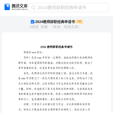
2024
2024教师辞职经典申请书
教
2024教师辞职经典申请书
付费
师
3
阅读
收藏
（
来自
：
尚阅文库
）
辞
职
经
典
申
请
尊敬的xxx校长：
书