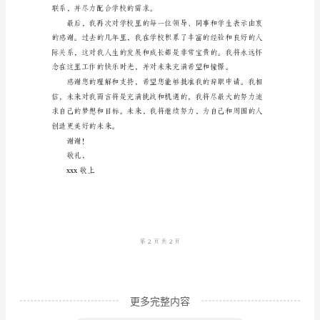
xxx
家庭生活产生积极的影响。
校
长：
您
好！
我
是
xxx
中
学
的
一
更多完整内容