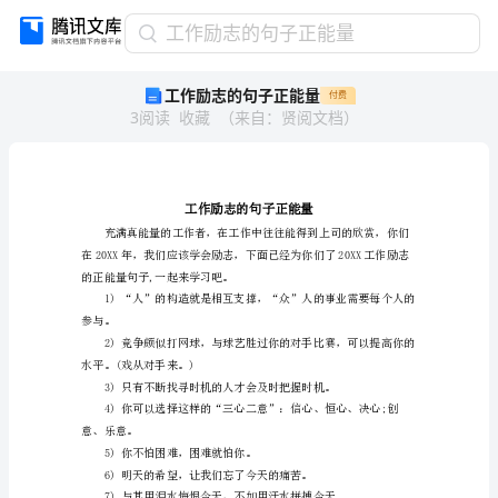
工
工作励志的句子正能量
作
工作励志的句子正能量
付费
励
3
阅读
收藏
（
来自
：
贤阅文档
）
志
的
句
子
正
能
量