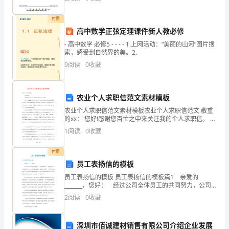
为
付费
你
高中数学正弦定理课件新人教必修
们
- 高中数学 必修5 - - - - 1.上网活动：“美丽的山河”图片搜
索，感受到自然界的美。2.
了
9
阅读
0
收藏
不要放弃，已经失去的留作回忆。
20XX
工
农业个人求职信范文素材模板
农业个人求职信范文素材模板农业个人求职信范文 敬重
作
的xx： 您好!感谢您百忙之中来关注我的个人求职信。 我
是一名XXXX届本科生，就读于山西农业高校，我的姓名
励
1
阅读
0
收藏
是XXX，所读专业
志
付费
员工表扬信的模板
的
员工表扬信的模板 员工表扬信的模板篇1 亲爱的
正
_______，您好： 经过公司全体员工的共同努力，公司
业务蒸蒸日上，超预期完成了全年的目标。在行业竞争
2
阅读
0
收藏
能
越来越激烈、残酷的大环境下，公司依然稳健发展，
量
深圳市佰诚建材销售有限公司介绍企业发展