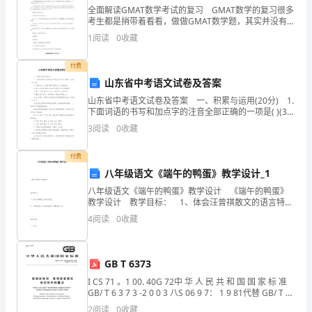
年，
全面解读GMAT数学考试的复习 GMAT数学的复习很多
考生都是捎带着看看，做做GMAT数学题，其实并没有多
我
么认真地去准备，这也使得不少考生的数学存在粗心等
1
阅读
0
收藏
问题。资料下载小编接下来为考生全面解读GMA
们
付费
能容纳。
应
山东省中考语文试卷及答案
该
山东省中考语文试卷及答案 一、积累与运用(20分) 1.
下面词语的书写和加点字的注音全部正确的一项是( )(3
分) A.戏谑(xuè) 荒寞 憨态可掬(jū) 优哉游哉 B.隽(jùn)
学
3
阅读
0
收藏
会
付费
八年级语文《端午的鸭蛋》教学设计_1
励
八年级语文《端午的鸭蛋》教学设计 《端午的鸭蛋》
志，
教学设计 教学目标： 1、体会汪曾祺散文的语言特
色。 2、了解作者的人生观和审美观，理解境由心
4
阅读
0
收藏
下
生。 教
面
GB T 6373
已
I CS 71 。1 00. 40G 72中 华 人 民 共 和 国 国 家 标 准
GB/ T 6 3 7 3 -2 0 0 3 八S 06 9 7： 1 9 81代替 GB/ T 6
经
大的德性。
3 7 3 -
2
阅读
0
收藏