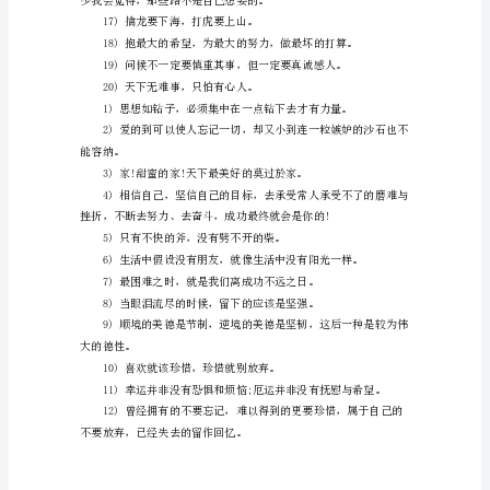
满
真
能
量
的
工
12)我要扼住命运的咽喉。
作
者，
在
工
作
中
往