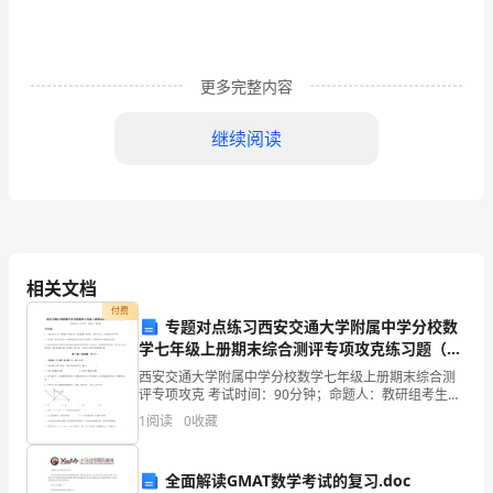
往
能
得
更多完整内容
到
继续阅读
上
司
诚。
的
欣
相关文档
赏，
付费
专题对点练习西安交通大学附属中学分校数
少我会觉得，那些路不是自己
你
学七年级上册期末综合测评专项攻克练习题（详
解）
17)擒龙要下海，打虎要上山。
西安交通大学附属中学分校数学七年级上册期末综合测
们
评专项攻克 考试时间：90分钟；命题人：教研组考生注
意：1、本卷分第I卷（选择题）和第Ⅱ卷（非选择题）两
1
阅读
0
收藏
在
部分，满分100分，考试时间90分钟2、答卷前，
20XX
全面解读GMAT数学考试的复习.doc
20)天下无难事，只怕有心人。