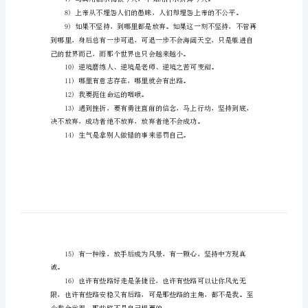
的正能量句子,一起来学习吧。
工
作
参与。
励
志
水平。(戏从对手来。)
的
句
子
意、乐意。
正
5)你不怕困难，困难就怕你。
能
量
充