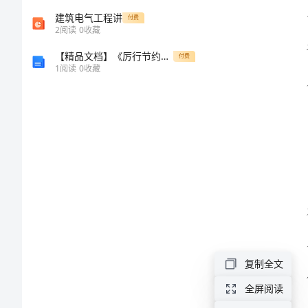
定。
定
建筑电气工程讲
付费
2
阅读
0
收藏
最
【精品文档】《厉行节约反对浪费——重要论述摘编》学习心得体会（整理版）
付费
1
阅读
0
收藏
新
2024
教
师
个
人
工
作
鉴
复制全文
定
全屏阅读