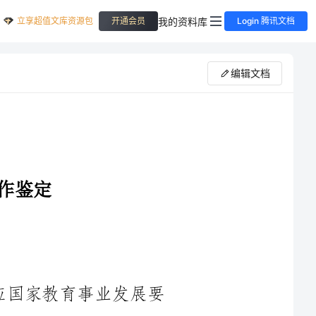
立享超值文库资源包
我的资料库
开通会员
Login 腾讯文档
编辑文档
24年积极响应国家教育事业发展要
求，不断提高教育教学水平，积极引导学生以学为中心，注重培
养学生的综合素质和创新精神。下面是我个人在2024年的工作鉴