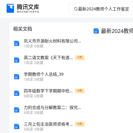
最
新
相关文档
最新2024
2024
巩义市开源耐火材料有限公司介绍企业发展分析报告
教
1
阅读
0
收藏
师
高二语文教案《天下有道，丘不与易也》_1
付费
1
阅读
0
收藏
个
学期教师个人总结_39
1
阅读
0
收藏
人
四年级数学下学期期中检测试卷北师大版
付费
8
阅读
0
收藏
工
力的合成与分解教案二：探究力对物体运动的影响
作
6
阅读
0
收藏
三月上旬主治医师资格考试计划生育科高频考点含答案
付费
鉴
9
阅读
0
收藏