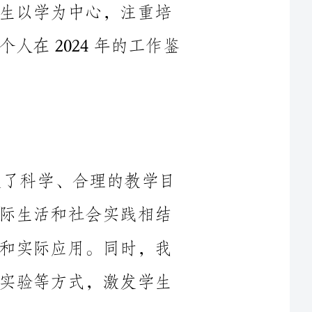
2024年，我根据学生的实际情况制定了科学、合理的教学目
标和计划。我注重将课程内容与学生的实际生活和社会实践相结
合，使学生能够真正理解所学知识的意义和实际应用。同时，我
创新教学方法，采用多媒体技术、讨论、实验等方式，激发学生
在教学组织和管理方面，我在2024年重视课堂纪律，确保学
生能够安静听讲，充分参与课堂互动。我还注重培养学生的自主
学习能力，鼓励学生主动提问和思考，并根据学生的实际情况进