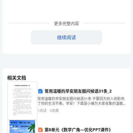
1、
8
月
更多完整内容
25
继续阅读
日-8
2023年男篮世界杯分档
月
30
日
相关文档
小
组
常用温暖的早安朋友圈问候语31条_2
常用温暖的早安朋友圈问候语31条 不要因为别人而影响
第三档：希腊意大利德国巴西
赛
了你的生活节奏。早安！下面是小编为大家收集的温暖
的早安问候语31条,欢迎大家借鉴与参考，希望对大家有
1
阅读
0
收藏
阶
所帮助。 1、有一种幸福叫作疼爱，
段
第8单元《数学广角—优化PPT课件》