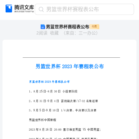
男
男篮世界杯赛程表公布
篮
男篮世界杯赛程表公布
付费
世
2
阅读
收藏
（
来自
：
三一办公
）
界
杯
赛
程
表
公
布