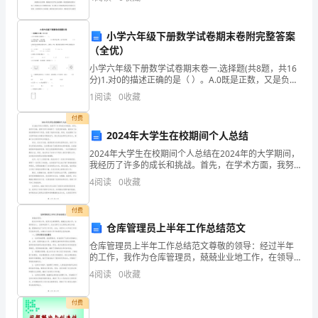
32
全第一"的思想，及早部署节日期间安全生产工作。通
名
小学六年级下册数学试卷期末卷附完整答案
下一阶段。
角
（全优）
小学六年级下册数学试卷期末卷一.选择题(共8题，共16
逐
分)1.对0的描述正确的是（ ）。A.0既是正数，又是负数
B.0既不是正数，也不是负数 C.0有时是正数，有时是负
赛
1
阅读
0
收藏
数2.
付费
3、
2024年大学生在校期间个人总结
9
2024年大学生在校期间个人总结在2024年的大学期间，
我经历了许多的成长和挑战。首先，在学术方面，我努
月
力学习并取得了一些优秀的成绩。我参加了各种的课程
4
阅读
0
收藏
和学习项目，拓宽了我的知识面。同时，我也锻炼了自
5
付费
日-9
仓库管理员上半年工作总结范文
月
仓库管理员上半年工作总结范文尊敬的领导：经过半年
的工作，我作为仓库管理员，兢兢业业地工作，在领导
10
的关心、支持和指导下，充分发挥了自己的职业特长和
4
阅读
0
收藏
技能，圆满地完成了各项工作任务。在此，我将对上半
日
年的工作
付费