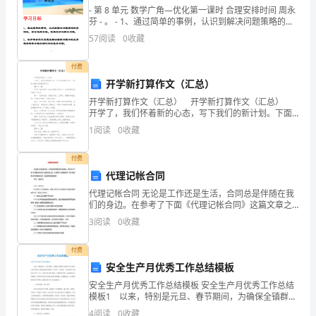
2、
- 第 8 单元 数学广角—优化第一课时 合理安排时间 周永
8
芬 - 。 - 1、通过简单的事例，认识到解决问题策略的多
样性，学会选择合理、
57
阅读
0
收藏
月
31
付费
开学新打算作文（汇总）
日-9
开学新打算作文（汇总） 开学新打算作文（汇总）
开学了，我们怀着新的心态，写下我们的新计划。下面
月
是小编为您推荐的作文： 【作文一】 开学，我已经
1
阅读
0
收藏
是一名四年级的小学生了。首先我要为我布置几
4
男篮世界杯出线规则
付费
日
代理记帐合同
晋
代理记帐合同 无论是工作还是生活，合同总是伴随在我
们的身边。在参考了下面《代理记帐合同》这篇文章之
级
后，你还有什么想看的吗？在中还收集了许多相关文
3
阅读
0
收藏
章，在此期待您的阅读！ 甲方：(委托方
次。
淘
付费
汰
安全生产月优秀工作总结模板
安全生产月优秀工作总结模板 安全生产月优秀工作总结
赛/17-
模板1 以来，特别是元旦、春节期间，为确保全镇群众
生命财产安全和社会欢乐祥和，镇党委政府牢固树立"安
4
阅读
0
收藏