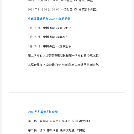
男
男篮世界杯2023年赛程表公布
篮
1、8月25日
世
界
杯
2023
年
男篮世界杯中国赛程
赛
程
表
公
布