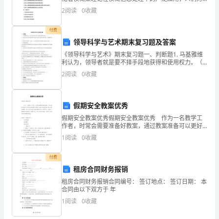
部
模糊集理论的研究不断深入，同时也出现了很多新的模
2
阅读
0
收藏
的
糊集扩展理论，如：区间二型模糊集、模糊领域等。粗
糙集理论
小
付费
领导科学与艺术期末复习题及答案
学
《领导科学与艺术》期末复习题一、判断题1. 马基雅维
利认为，领导者就是要不择手段地获得和使用权力。（
生，
）2. 强化理论是以斯金纳的操作性条件反射论为基础发
2
阅读
0
收藏
展起来的一种激励理论（ ）。3. 领导者仅仅是
今
天
假期安全教案优秀
很
假期安全教案优秀假期安全教案优秀 作为一名教学工
作者，时常会需要准备好教案，通过教案准备可以更好
荣
地根据具体情况对教学进程做适当的必要的调整。那么
1
阅读
0
收藏
大家知道正规的教案是怎么写的吗？下面是小编整理的
假
幸
付费
能
租房合同财务报销
租房合同财务报销合同编号： 签订地点： 签订日期： 本
够
合同由以下双方于 年
1
阅读
0
收藏
为