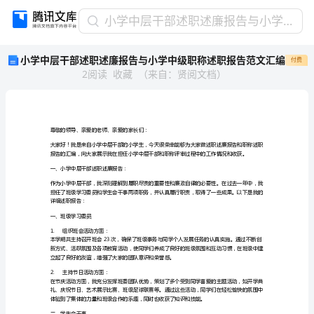
小
小学中层干部述职述廉报告与小学中级职称述职报告范文汇编
学
小学中层干部述职述廉报告与小学中级职称述职报告范文汇编
付费
中
2
阅读
收藏
（
来自
：
贤阅文档
）
层
干
部
述
职
尊敬的领导、亲爱的老师、亲爱的家长们：
述
廉