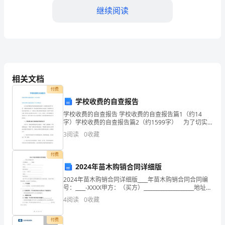
领
继续阅读
导、
亲
二、小学中级职称述职报告：
爱
的
相关文档
付费
老
是我的详细述职报告：
学校收费的自查报告
师、
学校收费的自查报告 学校收费的自查报告篇1（约14
一、备课及授课方面：
字）学校收费的自查报告篇2（约1599字） 为了切实
亲
贯彻落实国家和省规范教育收费、治理教育乱收费工
3
阅读
0
收藏
作，进一步规范学校收费工作，推动教育系统政风行风
1.
制定完善教案方面：
建
爱
付费
的
2024年苗木购销合同详细版
2024年苗木购销合同详细版____年苗木购销合同合同编
家
号：____-XXXX甲方：（买方）____________________地址：
__________________________联系电话：
2.
授课效果优良方面：
4
阅读
0
收藏
长
们：
付费