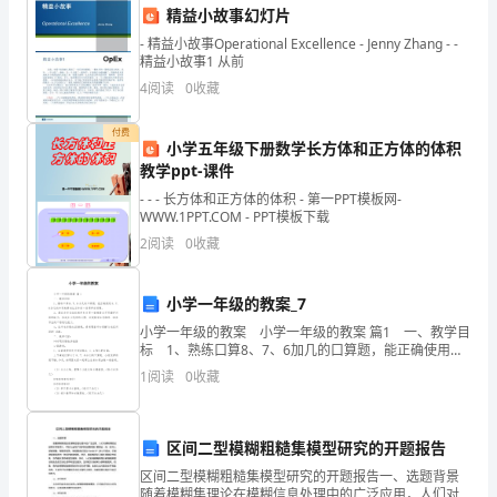
精益小故事幻灯片
大
成果亦获得了家长的高度评价。
- 精益小故事Operational Excellence - Jenny Zhang - -
精益小故事1 从前
家
二、教育管理方面：
4
阅读
0
收藏
好！
1.
班级管理得当方面：
付费
我
小学五年级下册数学长方体和正方体的体积
教学ppt-课件
是
- - - 长方体和正方体的体积 - 第一PPT模板网-
的提升。
WWW.1PPT.COM - PPT模板下载
来
2
阅读
0
收藏
2.
参与教研和组织课程设计方面：
自
小
小学一年级的教案_7
小学一年级的教案 小学一年级的教案 篇1 一、教学目
学
标 1、熟练口算8、7、6加几的口算题，能正确使用
8、7、6加几的知识来解决生活中的一些简单的问题。
中
1
阅读
0
收藏
2、通过合作交流培养学生对同一情
层
素质，为学校的发
区间二型模糊粗糙集模型研究的开题报告
干
区间二型模糊粗糙集模型研究的开题报告一、选题背景
随着模糊集理论在模糊信息处理中的广泛应用，人们对