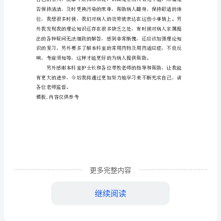
学到了不少的东西。
得
临
床
外
科
的
实
丝也不能疏忽。
习
工
更多完整内容
作
心
继续阅读
得