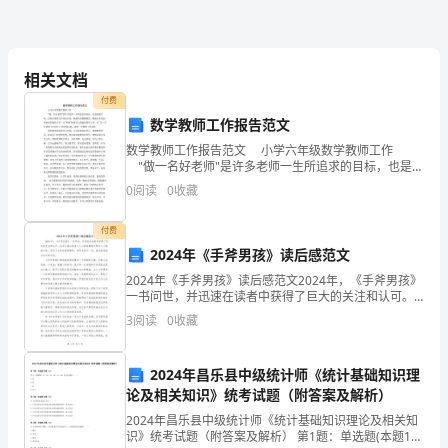
两
个
相关文档
付费
月
数学教师工作报告范文
的
数学教师工作报告范文 小学六年级数学教师工作
"做一名好老师"是许多老师一生所追求的目标，也是我
神
的目标。自踏入教育这个岗位以来，我始终以勤勤恳
0
阅读
0
收藏
恳、踏踏实实的态度来对待我的工作，以"师德"标准自
经
付费
外
各位老师监督。
2024年《手斧男孩》读后感范文
2024年《手斧男孩》读后感范文2024年，《手斧男孩》
科
模板,内容仅供参考
一书问世，并迅速在读者中获得了巨大的关注和认可。
这本小说以其深入人心的故事情节和引人入胜的文笔，
实
3
阅读
0
收藏
吸引了众多读者的眼球。而作为其中一员，我也深深被
习
2024年昌乐县中级统计师《统计基础知识理
生
论及相关知识》统考试题（附答案及解析）
2024年昌乐县中级统计师《统计基础知识理论及相关知
活
识》统考试题（附答案及解析） 第1题：单选题(本题1