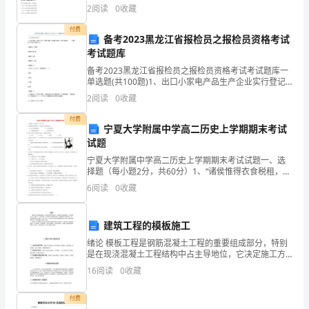
分)对于一组数据：10、25、36、40、53、69，其中位
转
2
阅读
0
收藏
数是（ ）。A.38B.36C.40
眼
付费
备考2023黑龙江省报检员之报检员资格考试
考试题库
就
备考2023黑龙江省报检员之报检员资格考试考试题库一
要
单选题(共100题)1、出口小家电产品生产企业实行登记
制度，首次登记的企业应将样品送至（ ）指定的实验
2
阅读
0
收藏
过
室进行型式试验。A.直属检验检疫局B.国
付费
去
宁夏大学附属中学高二历史上学期期末考试
试题
了，
宁夏大学附属中学高二历史上学期期末考试试题一、选
择题（每小题2分，共60分）1、“诸侯惟得衣食税租，不
这
与政事”的现象反映了（ ） A．君主专制的削弱 B．宗法
6
阅读
0
收藏
制的消
两
个
建筑工程的模板施工
绪论 模板工程是钢筋混凝土工程的重要组成部分，特别
月
是在现浇混凝土工程结构中占主导地位，它决定施工方
法和施工机械的选择，直接影响工期和造价。在一般钢
16
阅读
0
收藏
的
筋混凝土结构中，梁、板、柱、墙等主要构件的模板费
用
时
付费