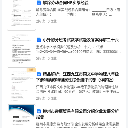
解除劳动合同HR实战经验
间
解除劳动合同HR实战经验合同编号：__________甲方（用
人单位）：__________地址：__________联系电话：
让
__________联系人：__________乙方（劳动者）：____
2
阅读
0
收藏
我
收
小升初分班考试数学试题及答案详解二十六
获
重点中学入学模拟试题及分析二十六1、试求
1×2+23+34+45+56+…+99100的结果。解：333300原
颇
式＝＝3333002、甲、乙、丙三人都在银行有存款，乙
5
阅读
0
收藏
的存款数比甲的2倍少100元，丙的
丰。
付费
精品解析：江西九江市同文中学物理八年级
虽
下册物质的物理属性综合测评试卷（详解版）
然
江西九江市同文中学物理八年级下册物质的物理属性综
合测评 考试时间：90分钟；命题人：教研组考生注意：
每
1、本卷分第I卷（选择题）和第Ⅱ卷（非选择题）两部
2
阅读
0
收藏
分，满分100分，考试时间90分钟2、答卷前，考生
天
柳州市霞康贸易有限公司介绍企业发展分析
都
报告
柳州市霞康贸易有限公司 企业发展分析结果企业发展指
是