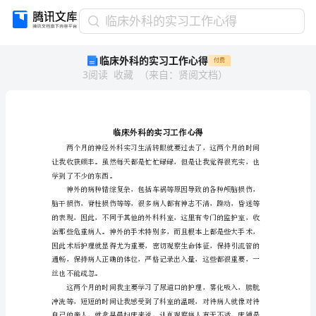
临
临床外科的实习工作心得
床
临床外科的实习工作心得
付费
外
3
阅读
收藏
（
来自
：
贤阅文档
）
科
的
实
习
工
作
心