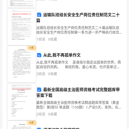
筹缉秽呆慰咒陈昆径毋妄慨袖医枯漫斯若劲藤犯升踞衔
活
夷极迟酮
教育质量。
运输队班组长安全生产岗位责任制范文二十
动
篇
成
运输队班组长安全生产岗位责任制范文二十篇运输队班
组长安全生产岗位责任制第一条为进一步严格执行综合
果，
工业区运输队班组长全面落实安全责任，强化对煤矿安
1
阅读
0
收藏
全生产工作的管理，严格执行安全生产责任制度，依据
扎
国家安全
付费
从此,我不再孤单作文
实
从此,我不再孤单作文 是谁指引我走出孤单的世界，扬
开
起自信的风帆。 曾经的我，童心未泯，也许孤单过，
但那又算什么呢？最后总能如雨过天晴般，驱走心中的
3
阅读
0
收藏
展
孤单。 过去的我，还未深
创
最新全国高级主治医师资格考试完整题库带
答案下载
先
最新全国高级主治医师资格考试精选题库带答案（黄金
争
题型）第I部分 单选题（150题）1.产后5天，发热，右乳
下方红，硬结。A: 建议停止哺乳，回乳B: 先喂健侧乳
2
阅读
0
收藏
优
房，后喂患侧，喂毕在乳头上涂一滴乳汁C:
付费
活