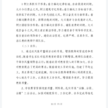
学
政
风
三、目标任务及基本原则
集
中
（一）目标：
整
顿
活
动
实
施
方
案