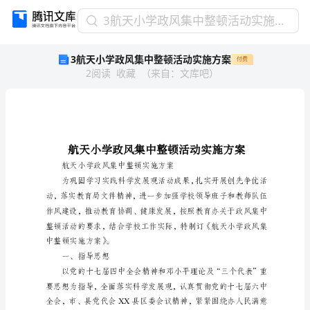
3
3航天小学政风集中整顿活动实施方案
航
3航天小学政风集中整顿活动实施方案
付费
天
2
阅读
收藏
（
来自
：
文库吧
）
小
学
政
风
集
中
整
航天小学