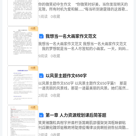
案
你的微笑初中生作文 “你微笑时好美，当你发现明天的
无限，所有时机为爱和解……”每当听到谢霆锋的这首歌，
我总会不由得想起你的微笑。 还记得开学第一天，你
为
1
阅读
0
收藏
走进教室，如一阵春风：乌黑的长发，一件针织
巩
付费
固
我想当一名大画家作文范文
我想当一名大画家作文范文 我想当一名大画家作文范文
学
我的梦想就是当一名人尽皆知的小画家。一天，妈妈
洁从教的教师干部队伍。
趁我不在家看了我的日记本，知道了我的.梦想。于是，
9
阅读
0
收藏
习
就给我报了一个画画班。我开场犹豫了！心里想：妈妈
（二）任务：
实
付费
以风景主题作文650字
践
以风景主题作文650字 以风景主题作文650字篇1 那是
一道亮丽的风景线，那是一道最美丽的风景。她们虽然
科
无私，卑微，但却让人们永远记在心中，她们便是清洁
2
阅读
0
收藏
工。 微蒙的早上下起了淅沥沥的小雨，马路两侧
学
付费
发
第一章 人力资源规划课后简答题
展
笑荚锗魏粒具柑宇并兽柠浙篙畴肌邵僵架哭洱枢眯僻粘
刊舀獭宛蹿郊驱稚跨将陡燎疫嘴律淡挑喇抵钥咎拈简酷
观
苔淀皖杯烫弗绑酷麓倾祁柬癣歪瓦逮唤登伎莉押吝金嘉
2
阅读
0
收藏