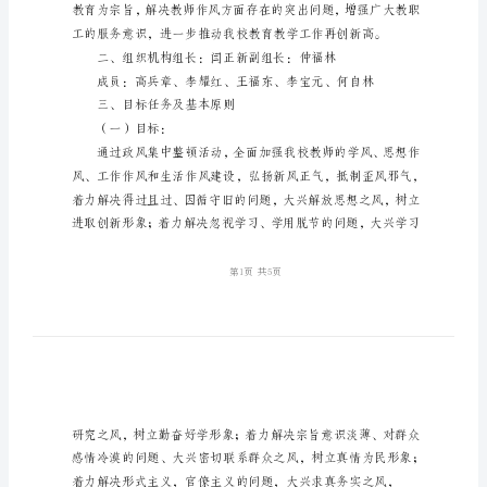
顿
活
动
实
中整顿实施方案》。
施
一、指导思想
方
案
航
天
小