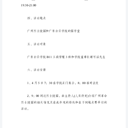
策
划
又
是
一
而不畏牺牲的英勇事
年
清
明
到，
旅
团员青年朋友们树立正确的世
游
踏
青