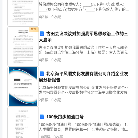
乐
股份质押合同样本质权人：_____(以下称甲方)出质人：
_____(以下称乙方)根据甲方与_____(下称借款人)签订的
_____号《委托担保合同》(下称委托合同)和甲方与
来
4
阅读
0
收藏
_____(下称贷款人)签订
拥
付费
古田会议决议对加强我军思想政治工作的三
抱，
大启示
五、活动对象
心
古田会议决议对加强我军思想政治工作的三大启示郭全
乐（南京政治学院上海分院 上海）摘要：古人告诫我
们学习经典，不仅要“法其法”，更要“法其所以为法”。把
情
4
阅读
0
收藏
古田会议决议放在整个时代背景中去思考，笔者得到了
三
放
北京海平风顺文化发展有限公司介绍企业发
展分析报告
松
北京海平风顺文化发展有限公司 企业发展分析结果企业
烦
六、活动安排
发展指数得分企业发展指数得分北京海平风顺文化发展
有限公司综合得分说明：企业发展指数根据企业规模、
2
阅读
0
收藏
恼
企业创新、企业风险、企业活力四个维度对企业发展情
况进
抛，
100米跑步加油口号
下
100米跑步加油口号 100米跑步加油口号(精选篇) 1.
人类需要体育，世界向往和平! 2. 挑战运动极限，演绎
面
健美人生! 3. 锻炼身体增强体质，报效祖国，造福人
10
阅读
0
收藏