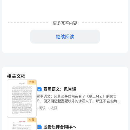
好
时
到，
更多完整内容
忙
继续阅读
碌
疲
2.三：活动时间：
惫
随
相关文档
付费
风
贾勇语文：风景谈
飘，
19:30-21:00
贾勇语文：风景谈茅盾前夜看了《塞上风云》的预告
片，便又回忆起猩猩峡外的沙漠来了。那还不 能被称为
幸
“戈壁、那在普通地图上，还不过是无名的小点，但是人
8
阅读
0
收藏
类的肉眼已经 不能望到它的边际，如果在中午阳光正射
福
的时
四、活动地点
付费
快
股份质押合同样本