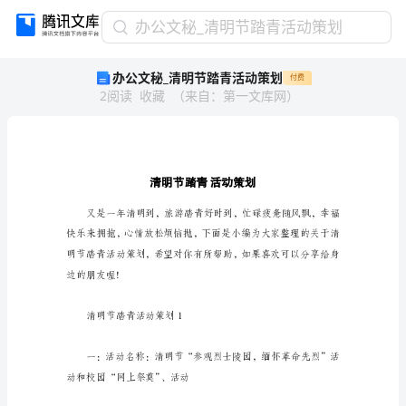
办
办公文秘_清明节踏青活动策划
公
办公文秘_清明节踏青活动策划
付费
文
2
阅读
收藏
（
来自
：
第一文库网
）
秘
_
清
明
节
踏
青