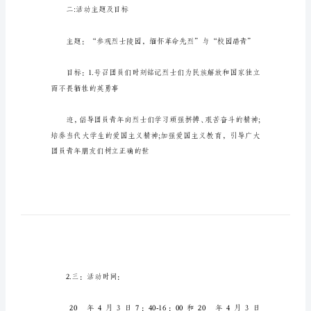
活
动
边的朋友喔!
策
划
清明节踏青活动策划1
清
明
节
踏
动和校园“网上祭奠”、活动
青
活
二:活动主题及目标
动