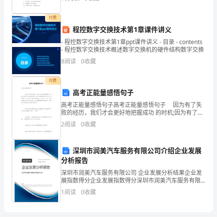
类! 4. 人人
是
付费
小
程控数字交换技术第1章课件讲义
- 程控数字交换技术第1章ppt课件讲义 - 目录 - contents
编
活动。
- 程控数字交换技术概述数字交换机的硬件结构数字交换
为
8
阅读
0
收藏
大
付费
高考正能量感悟句子
家
高考正能量感悟句子高考正能量感悟句子 因为有了失
整
败的经历，我们才会更好地把握成功 的时机;因为有了痛
苦的经历，我们才更懂得珍惜;因为有了失去的经历，我
2
阅读
0
收藏
们才不会轻易放弃…&hel
理
的
深圳市润美汽车服务有限公司介绍企业发展
分析报告
关
深圳市润美汽车服务有限公司 企业发展分析结果企业发
于
展指数得分企业发展指数得分深圳市润美汽车服务有限
公司综合得分说明：企业发展指数根据企业规模、企业
1
阅读
0
收藏
创新、企业风险、企业活力四个维度对企业发展情况进
清
行评