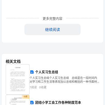
年，
我
更多完整内容
们
将
继续阅读
迎
来
党
的
相关文档
的
个人实习生总结
胜
个人实习生总结个人实习生总结 总结是在一段时间内
对学习和工作生活等表现加以总结和概括的一种书面材
利
料，它有助于我们寻找工作和事物发展的规律，从而掌
7
阅读
0
收藏
握并运用这些规律，快快来写一份总结吧。总结怎么写
召
才
付费
开。
团结小学工会工作各种制度范本