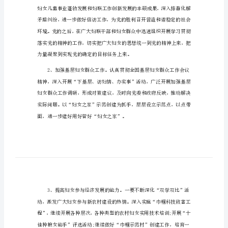
妇联下半年工作计划篇1
文
妇
联
下
半
年
工
作
计
划
范
文