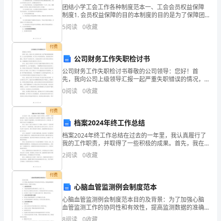
团结小学工会工作各种制度范本一、工会会员权益保障
各
制度1. 会员权益保障的目的本制度的目的是为了保障团
结小学工会会员的合法权益，提升教职工的工作积极性
级
5
阅读
0
收藏
和满意度，确保工会会员能够享受到应有的待遇和福
利。2
妇
付费
公司财务工作失职检讨书
联
氛围。强化动态管理。
公司财务工作失职检讨书尊敬的公司领导：您好！首
要
先，我向公司上级领导汇报一起严重失职错误的情况，
让大家失望和困惑，对于给公司造成的损失，我深感自
0
阅读
0
收藏
深
责和愧疚。特此写下这份检讨书，对我的失职行为进行
深刻反思和
入
付费
档案2024年终工作总结
学
档案2024年终工作总结在过去的一年里，我认真履行了
我的工作职责，并取得了一些积极的成果。首先，我在
习
团队合作方面取得了显著进步。我积极参与团队讨论，
2
阅读
0
收藏
并提供了有益的建议。我与同事们密切合作，互相支
贯
持，共
付费
彻
心脑血管监测例会制度范本
党
心脑血管监测例会制度范本目的及背景：为了加强心脑
血管监测工作的协同性和有效性，提高监测数据的准确
性和可靠性，特制定本制度。一、会议召开方式1. 心脑
的
共管的农村留守儿童工作机制。
8
阅读
0
收藏