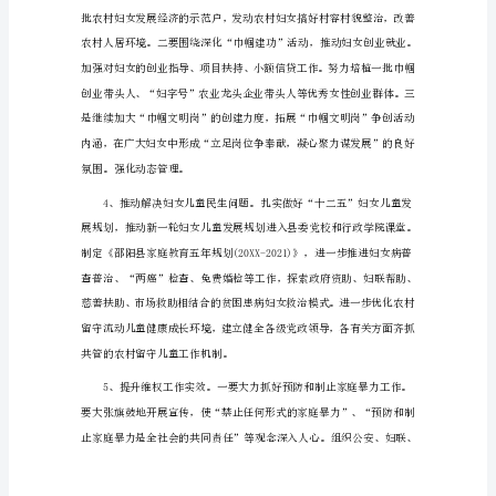
妇
联
下
半
年
工
作
计
划
篇
面，进一步建好
1
下
半