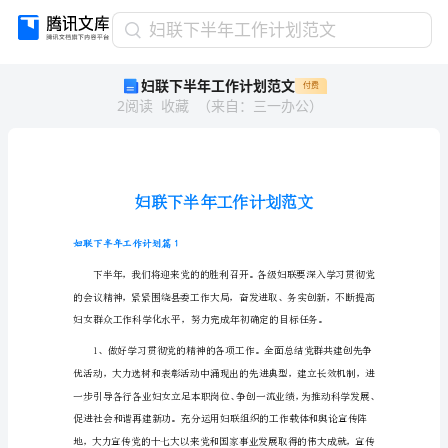
妇
妇联下半年工作计划范文
联
妇联下半年工作计划范文
付费
下
2
阅读
收藏
（
来自
：
三一办公
）
半
年
工
作
计
划
范