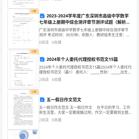
血管监测例会需定期召开，每月一次。2. 例会以线上视
会
付费
2023-2024学年度广东深圳市高级中学数学
议
七年级上册期中综合测评章节测评试题（解析
版）
精
广东深圳市高级中学数学七年级上册期中综合测评章节
测评 考试时间：90分钟；命题人：教研组考生注意：
1、本卷分第I卷（选择题）和第Ⅱ卷（非选择题）两部
神，
0
阅读
0
收藏
分，满分100分，考试时间90分钟2、答卷前，考生务
紧
付费
2024年个人委托代理授权书范文15篇
紧
2024年个人委托代理授权书范文15篇2024年个人委托代
理授权书范文（篇1） 委托人：______性别：______出生日
围
期：______身份证编号：______住址：______
2
阅读
0
收藏
绕
付费
县
五一假日作文范文
委
五一假日作文范文 五一假日作文 在平日的学习、工作
和生活里，大家一定都接触过吧，作文一定要做到主题
工
集中，围绕同一主题作深入阐述，切忌东拉西扯，主题
2
阅读
0
收藏
松散甚至无主题。写起作文来就毫无头绪？下面是为大
作
家