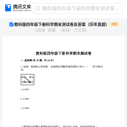
教
教科版四年级下册科学期末测试卷及答案（历年真题）
科
教科版四年级下册科学期末测试卷及答案（历年真题）
付费
版
2
阅读
收藏
（
来自
：
万文网
）
四
年
级
下
册
科
一.选择题(共10题，共24分)
学