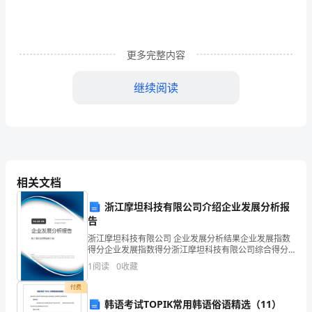
学
期
末
更多完整内容
测
继续阅读
试
B.分泌花蜜
卷
C.产生果实和种子
一.
选
是()，另一个是要有()。
相关文档
择
浙江摩坦科技有限公司介绍企业发展分析报
题
告
A.固体润滑剂
浙江摩坦科技有限公司 企业发展分析结果企业发展指数
(共
得分企业发展指数得分浙江摩坦科技有限公司综合得分
说明：企业发展指数根据企业规模、企业创新、企业风
B.切割珠宝
10
1
阅读
0
收藏
险、企业活力四个维度对企业发展情况进行评价。该企
业的
题，
C.做铅笔芯
付费
韩语考试TOPIK常用韩语俗语精选（11）