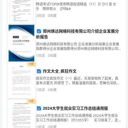
共
韩语考试TOPIK常用韩语俗语精选（11）강 건너 불 보
듯 隔岸观火 강태&#
24
A.沙漠中
3
阅读
0
收藏
分)1.
B.海岸边
如
郑州焕达网络科技有限公司介绍企业发展分
C.草坪上
析报告
图，
郑州焕达网络科技有限公司 企业发展分析结果企业发展
指数得分企业发展指数得分郑州焕达网络科技有限公司
电
一现象说法正确的是（）。
综合得分说明：企业发展指数根据企业规模、企业创
1
阅读
0
收藏
新、企业风险、企业活力四个维度对企业发展情况进行
路
评价。
付费
板
作文大全_疯狂作文
疯狂作文疯狂作文（一）最近，天渐渐地热了起来，真
上
是有点夏天 的感觉 了。随着温度的提高，苍蝇也活跃了
起来，我 们家也经常有苍蝇“出没”，今天，苍蝇在我们
的
1
阅读
0
收藏
家“疯狂”起来。中午，吃完饭，我正悠悠闲
连
付费
2024大学生就业实习工作总结通用版
A.吸收更多的阳光
接，
2024大学生就业实习工作总结通用版 2024大学生就业
当
实习工作总结通用版1（约1055字） 实习结束了，走
过了，才能如此轻描淡写。这一年，看到的人，听到的
B.吸收更多的水分
1
阅读
0
收藏