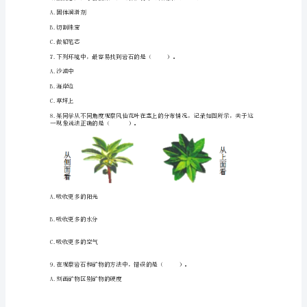
年
B.沙
真
C.两者没什么区别
题）
3.下列情况中，不安全的做法是()。
教
A.在有高压线的地方放风筝
科
B.在切断电源的情况下修电视机
版
C.给小录音机换电池
四
D.手握插头的绝缘体部分拔掉电源插头
年
级
4.花的主要功能是（）。
下
A.吸引昆虫
册
科