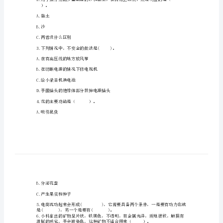
亮。
期
末
测
A.U和T
试
B.R和S
卷
及
C.U和S
答
案
（历
）。
A.黏土