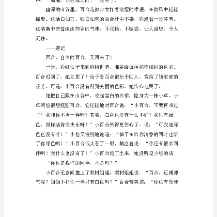
理
想
是
石，
敲
出
功的。记住，有梦就有动力！
星
星
场梦。
之
火；
理
想