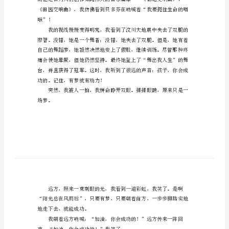
——题记
文
关
于
以
找
回
羔不知所措。
为
话
题
的
作
文
喉”！