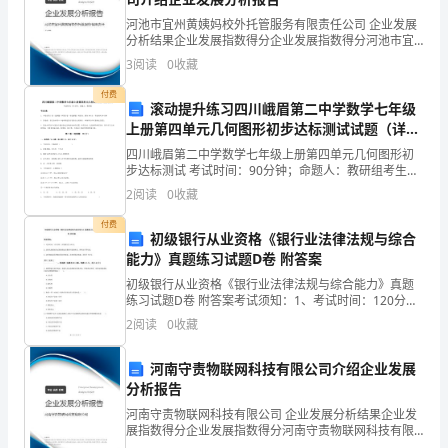
我
河池市宜州黄姨妈校外托管服务有限责任公司 企业发展
——题记
分析结果企业发展指数得分企业发展指数得分河池市宜
们
州黄姨妈校外托管服务有限责任公司综合得分说明：企
3
阅读
0
收藏
百合，自信的百合，又回来了！
业发展指数根据企业规模、企业创新、企业风险、企业
走
活力
付费
滚动提升练习四川峨眉第二中学数学七年级
向
上册第四单元几何图形初步达标测试试题（详解
版）
四川峨眉第二中学数学七年级上册第四单元几何图形初
成
步达标测试 考试时间：90分钟；命题人：教研组考生注
意：1、本卷分第I卷（选择题）和第Ⅱ卷（非选择题）两
功。
2
阅读
0
收藏
部分，满分100分，考试时间90分钟2、答卷前，
付费
初级银行从业资格《银行业法律法规与综合
能力》真题练习试题D卷 附答案
——
初级银行从业资格《银行业法律法规与综合能力》真题
题
练习试题D卷 附答案考试须知：1、考试时间：120分
钟，本卷满分为100分。 2、请首先按要求在试卷的指定
2
阅读
0
收藏
记
位置填写您的姓名、准考证号等信息。 3、请仔细
河南守责物联网科技有限公司介绍企业发展
分析报告
“轰
河南守责物联网科技有限公司 企业发展分析结果企业发
——”
展指数得分企业发展指数得分河南守责物联网科技有限
公司综合得分说明：企业发展指数根据企业规模、企业