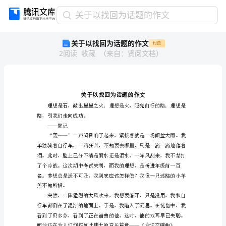
关
关于以找回为话题的作文
于
关于以找回为话题的作文
付费
以
2
阅读
收藏
（
来自
：
贤阅文档
）
找
回
为
话
题
的
路，引我们走向成功。
作