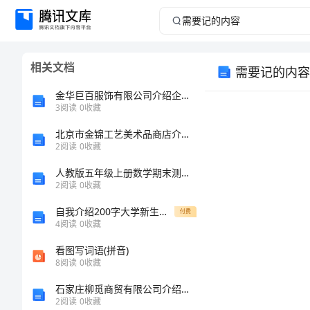
需
要
相关文档
需要记的内容
记
金华巨百服饰有限公司介绍企业发展分析报告
的
3
阅读
0
收藏
北京市金锦工艺美术品商店介绍企业发展分析报告
内
2
阅读
0
收藏
容
人教版五年级上册数学期末测试卷及参考答案(综合题)
2
阅读
0
收藏
选
自我介绍200字大学新生（精选）
付费
修
4
阅读
0
收藏
3-
看图写词语(拼音)
、
8
阅读
0
收藏
4
石家庄柳觅商贸有限公司介绍企业发展分析报告
需
2
阅读
0
收藏
1