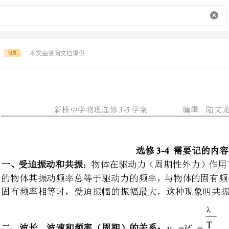
本文由贤阅文档提供
付费
3-52010522
新桥中学物理选修学案编辑陆文龙年月日
3-4
选修需要记的内容
一、受迫振动和共振
：物体在驱动力（周期性
的物体其振动频率总等于驱动力的
固有频率相等时，受迫振幅的振幅最大，这种现象叫共振。
v=λf=
二、波长、波速和频率（周期）的关系：
三波的反射和折射波的干涉和衍射
在波的反射中反射角等于折射角在波的折射中
、，；，。