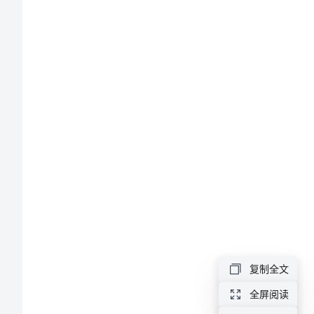
要
2
、
记
的
内
容
一、
受
3
、
迫
振
动
和
1
、麦
复制全文
共
全屏阅读
振：