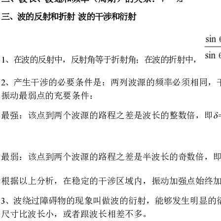
产生干涉的必要条件是：两列波源的频率必须
振动最弱点的充要条件：
δ=nλ
最强：该点到两个波源的路程之差是波长的整数倍，即
最弱：该点到两个波源的路程之差是半波长的奇数倍，即
根据以上分析，在稳定的干涉区域内，振动加强点始终加强；振动减弱点始终减弱。
波绕过障碍物的现象叫做波的衍射，能够发生
尺寸比波长小，或者跟波长相差不多。
四、多普勒效应：
当波源与观测者相对运动时
“”
象叫多普勒效应。当波源与观察者相互靠近时
“”
察者相互远离时，观察者感觉到的频率变小。
五、电磁波电磁波的传播
1888
克斯韦理论
（年赫兹用实验证明其理论是正确的）
(1)____________________
变化的磁场能够在周围空间，变化的电场能够在周围空间
____________________________
。