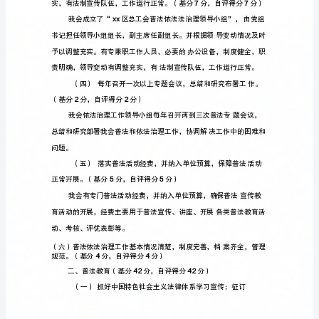
20xx
五
普
法
验
收
工
作
自
查
报
告
100
20xx