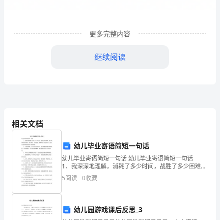
年
以
来，
更多完整内容
我
继续阅读
会
认
真
分）
认
相关文档
真
幼儿毕业寄语简短一句话
贯
幼儿毕业寄语简短一句话 幼儿毕业寄语简短一句话
1、我深深地理解，消耗了多少时间，战胜了多少困难，
彻
你才取得眼前的成绩。请你相信，在你追求、拼搏和苦
5
阅读
0
收藏
干的过程中，我将永远面带微笑地站在你的身旁。
落
实
幼儿园游戏课后反思_3