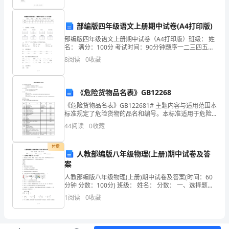
转
发
部编版四年级语文上册期中试卷(A4打印版)
〈中
部编版四年级语文上册期中试卷（A4打印版）班级： 姓
名： 满分：100分 考试时间：90分钟题序一二三四五六
七八九总分得分一、 看拼音，写词语。 zhú jiàn
共
8
阅读
0
收藏
xx
区
《危险货物品名表》GB12268
《危险货物品名表》GB122681# 主题内容与适用范围本
委
标准规定了危险货物的品名和编号。本标准适用于危险
货物运输、生产、贮存和销售。2# 引用标准GB 6944 危
44
阅读
0
收藏
宣
险
传
付费
人教部编版八年级物理(上册)期中试卷及答
部、
案
人教部编版八年级物理(上册)期中试卷及答案(时间：60
xx
分钟 分数：100分) 班级： 姓名： 分数： 一、选择题
（每题2分，共30
区
1
阅读
0
收藏
司