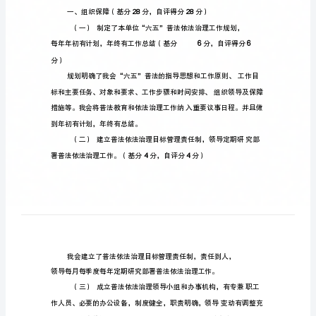
工
作
自
查
报
告
区
总
工
会
六