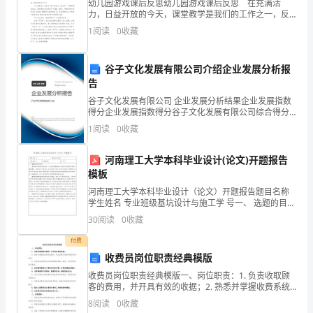
《中
幼儿园游戏课后反思幼儿园游戏课后反思 在充满活
力，日益开放的今天，课堂教学是我们的工作之一，反
思自己，必须要让自己抽身出来看事件或者场景，看一
共
1
阅读
0
收藏
段历程当中的自己。那么什么样的反思才是好的呢？以
下是小
xx
谷子文化发展有限公司介绍企业发展分析报
区
告
委
谷子文化发展有限公司 企业发展分析结果企业发展指数
得分企业发展指数得分谷子文化发展有限公司综合得分
员
说明：企业发展指数根据企业规模、企业创新、企业风
1
阅读
0
收藏
险、企业活力四个维度对企业发展情况进行评价。该企
业的
会、
河南理工大学本科毕业设计(论文)开题报告
xx
模板
河南理工大学本科毕业设计（论文）开题报告题目名称
区
学生姓名 专业班级基坑设计与施工学 号一、 选题的目的
和意义：随着经济的发展社会的进步，大城市的高层建
人
30
阅读
0
收藏
筑,地下建筑,还有隧道等工程的大幅度增加，而同时为
付费
民
收费员岗位职责经典模版
政
收费员岗位职责经典模版一、岗位职责：1. 负责收取顾
客的费用，并开具有效的收据；2. 熟悉并掌握收费系统
府
的操作，保证收费过程的准确性和高效性；3. 负责核对
8
阅读
0
收藏
收费系统与实际收费金额的一致性，及时发现并纠