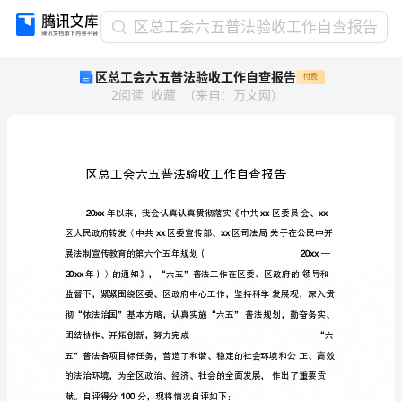
区
区总工会六五普法验收工作自查报告
总
区总工会六五普法验收工作自查报告
付费
工
2
阅读
收藏
（
来自
：
万文网
）
会
六
五
普
法
验
收