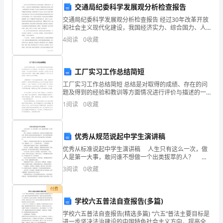
商
交通局纪委科学发展观分析检查报告
场
交通局纪委科学发展观分析检查报告 经过30年改革开放
和社会主义现代化建设，我国经济实力、综合国力、人
内
民生活水平都得到显著提高，伴随着经济社会发展，和
常运营。
4
阅读
0
收藏
谐__*建设也取得了重大成果，充分显现了我国改
安
全
工厂实习工作总结简短
工厂实习工作总结简短 总结是对取得的成绩、存在的问
为
题及得到的经验和教训等方面情况进行评价与描述的一
响。
种书面材料，它可以促使我们思考，不如立即行动起来
1
阅读
0
收藏
己
写一份总结吧。总结怎么写才能发挥它的作用呢？下面
任，
优秀从规范说起中学生演讲稿
认
优秀从标准说起中学生演讲稿 人生只有这么一次，做
真
人是第一大事，敢问谁不想做一个出类拔萃的人？ 那
么，如何成为一个优秀的人呢？与优秀这个词伴随而生
3
阅读
0
收藏
的是茫然，那些伟大的先驱者们成功的案例不少，可每
履
付费
行
理水平。
学校六五普法自查报告(多篇)
岗
四、存在问题及改进措施
学校六五普法自查报告(精选多篇) “六五”普法主要目标是
进一步坚决法治建设的中国特色社会主义方向，提高全