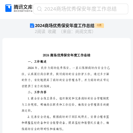
2024
2024商场优秀保安年度工作总结
商
2024商场优秀保安年度工作总结
付费
场
2
阅读
收藏
（
来自
：
尚阅文库
）
优
秀
保
安
年
度
一、工作概述
工