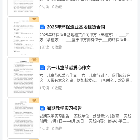
位
民法律意识和法律素质，提高全社会法治化管理水平，
0
阅读
0
收藏
促进社会主义法治文化建设，推动形成自觉学法守法用
职
付费
责，
2025年环保渔业基地租赁合同
2025年环保渔业基地租赁合同甲方（出租方）：____乙
做
方（承租方）：____鉴于甲方拥有位于____的环保渔业基
地（以下简称“基地”），乙方因业务发展需要，愿租赁该
好
1
阅读
0
收藏
基地进行渔业生产活动。为确保双方的
商
付费
六一儿童节献爱心作文
场
六一儿童节献爱心作文 六一儿童节到了，我们应该在
的
这一天做有意义的事，例如献爱心。了相关的，欢送借
鉴与阅读噢。 今天，是所有的少年儿童最为期待的日
1
阅读
0
收藏
安
子——六一国际儿童节，我们学校组织了爱心义卖活动
全
付费
暑期教学实习报告
防
暑期教学实习报告 实践单位：朗朗青少儿教育 实践
时间：7月1日——8月28日 实践内容：辅导小学三年
护
级至五年级语文 为了丰富自己的暑假生活，增加经
2
阅读
0
收藏
验，增加自己的耐心和责任感，更多的将自
工