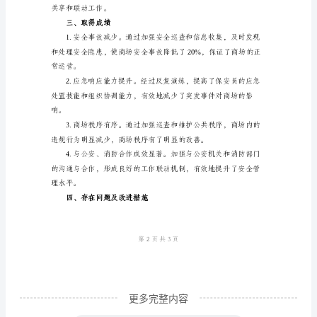
工
能力。
作
总
结
一、
工
作
序地组织人员疏散和处理。
概
述
2024
年，
我
更多完整内容