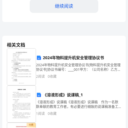
作
继续阅读
为
商
场
优
相关文档
秀
序。
2024年物料提升机安全管理协议书
保
2024年物料提升机安全管理协议书[物料提升机安全管理
安，
协议书]协议书编号：____001甲方：（公司名称）乙方：
（公司名称）为了保障____年物料提升机的安全使用，并
2
阅读
0
收藏
一
防止可能发生的事故和意外情况，甲、
直
《溶液形成》说课稿_1
以
《溶液形成》说课稿《溶液形成》说课稿 作为一名默
共享和联动工作。
默奉献的教育工作者，有必要进行细致的说课稿准备工
保
作，编写说课稿是提高业务素质的有效途径。那么大家
1
阅读
0
收藏
知道正规的说课稿是怎么写的吗？以下是小编整理的
三、取得成绩
障
《溶液
付费