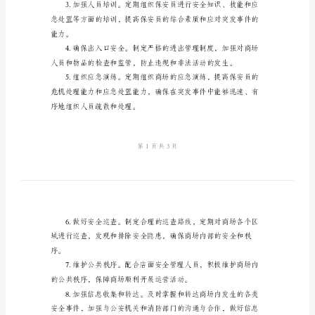
作
总
营提供了有力的保障。
结
二、工作内容
2024
商
场
康运转。
优
秀
保
安
保商场安全的即时性和准确性。
年
度