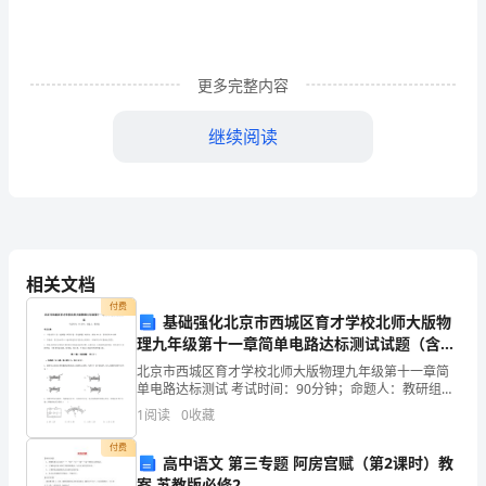
责
范
本
更多完整内容
(一)
继续阅读
一、
处
销售收款等。
理
毎
相关文档
日
付费
基础强化北京市西城区育才学校北师大版物
作。
客
理九年级第十一章简单电路达标测试试题（含解
析）
北京市西城区育才学校北师大版物理九年级第十一章简
户
单电路达标测试 考试时间：90分钟；命题人：教研组考
生注意：1、本卷分第I卷（选择题）和第Ⅱ卷（非选择
1
阅读
0
收藏
订
题）两部分，满分100分，考试时间90分钟2、答卷
付费
单
高中语文 第三专题 阿房宫赋（第2课时）教
案 苏教版必修2