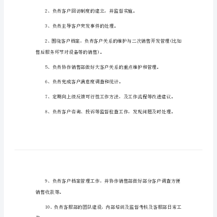
典
模
板
客
服
人
员
的
客服人员的岗位职责范本(二)
岗
位
职