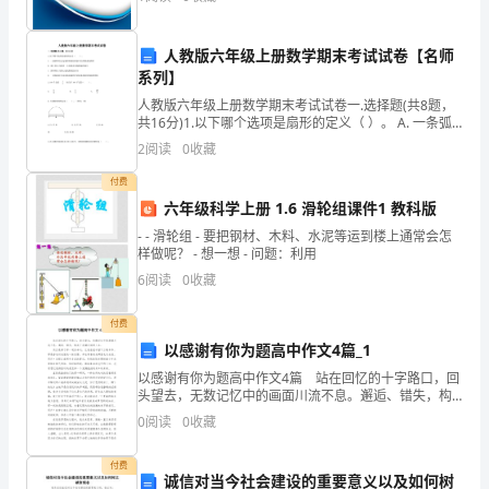
险、企业活力四个维度对企业发展情况进行评价。该企
对
业的综合
接，
4、完成老客户的续费工作。
人教版六年级上册数学期末考试试卷【名师
系列】
合
人教版六年级上册数学期末考试试卷一.选择题(共8题，
共16分)1.以下哪个选项是扇形的定义（ ）。 A. 一条弧
理
和经过这条弧两端的两条半径所围成的图形 B. 圆上两点
2
阅读
0
收藏
与圆内一点连线及其
安
付费
排
六年级科学上册 1.6 滑轮组课件1 教科版
- - 滑轮组 - 要把钢材、木料、水泥等运到楼上通常会怎
发
样做呢？ - 想一想 - 问题：利用
6
阅读
0
收藏
货
任
付费
以感谢有你为题高中作文4篇_1
务;
以感谢有你为题高中作文4篇 站在回忆的十字路口，回
头望去，无数记忆中的画面川流不息。邂逅、错失，构
三、
成了波澜壮阔的人生。 而正是缘于那一道份命运，让
0
阅读
0
收藏
我在冠中留下三载年华。那是沓长时光里的一抹淡影，
统
付费
计
诚信对当今社会建设的重要意义以及如何树