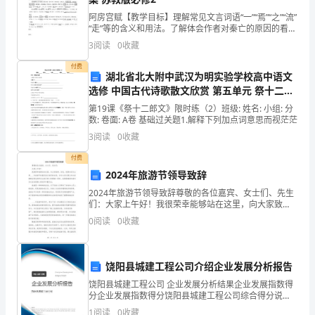
情
户满意度调查的统计得出分析结论)。
阿房宫赋【教学目标】理解常见文言词语“一”“焉”“之”“流”
“走”等的含义和用法。了解体会作者对秦亡的原因的看
况
法，以及文章的写作目的。了解唐代文赋的特点及与骈
3
阅读
0
收藏
体文的区别。体会本文骈散结合的特点，背诵全
并
付费
湖北省北大附中武汉为明实验学校高中语文
及
选修 中国古代诗歌散文欣赏 第五单元 祭十二郎
客服人员的岗位职责范本(三)
时
文 限时练2 WORD版缺答案
第19课《祭十二郎文》限时练（2）班级: 姓名: 小组: 分
数: 卷面: A卷 基础过关题1.解释下列加点词意思而视茫茫
回
3
阅读
0
收藏
报;
付费
项目按时按质上线。
2024年旅游节领导致辞
二、
2024年旅游节领导致辞尊敬的各位嘉宾、女士们、先生
负
们：大家上午好！我很荣幸能够站在这里，向大家致
辞。首先，我要向各位出席____年旅游节的嘉宾表示热烈
0
阅读
0
收藏
责
的欢迎，并对大家长期以来对旅游事业的支持和关注表
导入公司的淘宝分销平台。
与
饶阳县城建工程公司介绍企业发展分析报告
仓
饶阳县城建工程公司 企业发展分析结果企业发展指数得
分企业发展指数得分饶阳县城建工程公司综合得分说
库
明：企业发展指数根据企业规模、企业创新、企业风
人员按时完成项目。
1
阅读
0
收藏