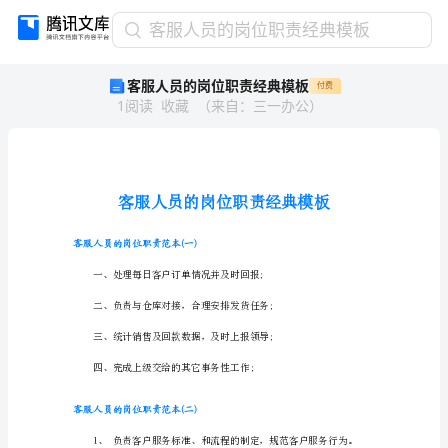
客
客服人员的岗位职责经典模板
服
客服人员的岗位职责经典模板
付费
人
1
阅读
收藏
（
来自
：
三一办公
）
员
的
岗
位
职
责
经
客服人员的岗位职责范本(一)