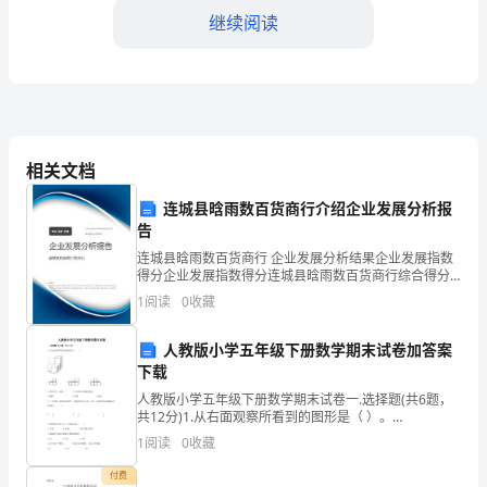
转
继续阅读
正
工
作
期
相关文档
间，
连城县晗雨数百货商行介绍企业发展分析报
我
告
连城县晗雨数百货商行 企业发展分析结果企业发展指数
经
得分企业发展指数得分连城县晗雨数百货商行综合得分
说明：企业发展指数根据企业规模、企业创新、企业风
1
阅读
0
收藏
历
险、企业活力四个维度对企业发展情况进行评价。该企
业的
了
人教版小学五年级下册数学期末试卷加答案
下载
很
人教版小学五年级下册数学期末试卷一.选择题(共6题，
共12分)1.从右面观察所看到的图形是（ ）。
多
INCLUDEPICTURE \d "C:\\Users\\09\\AppData\\Loca
1
阅读
0
收藏
的
公司的发展做出更大的贡献。
付费