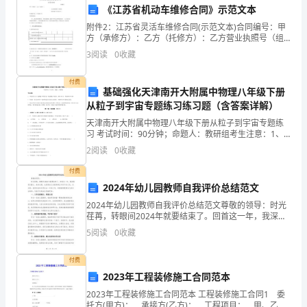
学
《江苏省机动车维修合同》示范文本
附件2：江苏省灵活车维修合同(示范文本)合同编号：甲
习
方（承修方）：乙方（托修方）：乙方营业执照号（组
织机构代码或个人身份证号）：甲方联系方式：乙方联
和
3
阅读
0
收藏
系方式：合同签署地点：甲、乙两方本着同样自发，等
价有
成
付费
基础强化天津南开大附属中物理八年级下册
长。
从粒子到宇宙专题练习练习题（含答案详解）
天津南开大附属中物理八年级下册从粒子到宇宙专题练
在
习 考试时间：90分钟；命题人：教研组考生注意：1、
本卷分第I卷（选择题）和第Ⅱ卷（非选择题）两部分，满
这
2
阅读
0
收藏
分100分，考试时间90分钟2、答卷前，考生务必
段
付费
2024年幼儿园教师自我评价总结范文
时
2024年幼儿园教师自我评价总结范文尊敬的领导：时光
荏苒，转眼间2024年就要结束了。回首这一年，我深感
间
责任重大、使命光荣，也深感自己在教育事业中的不足
5
阅读
0
收藏
之处。在这里，我将总结和反思过去一年的工作，希望
里，
付费
我
2023年工程装修施工合同范本
不
2023年工程装修施工合同范本 工程装修施工合同1 委
托方(甲方)： 承接方(乙方)： 工程项目： 甲、乙双