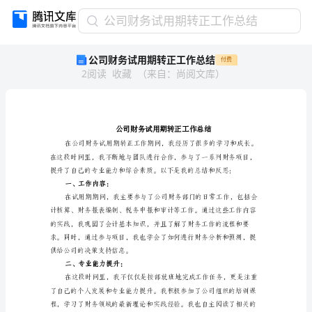
公
公司财务试用期转正工作总结
司
公司财务试用期转正工作总结
付费
财
2
阅读
收藏
（
来自
：
尚阅文库
）
务
试
用
期
转
正
工