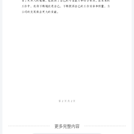
正
工
专业能力。
作
三、团队合作：
总
结
在
公
司
财
四、自我反思：
务
试
用
期
更多完整内容