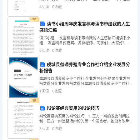
方经友好洽谈和协商，甲方决定委托乙方进行居室装
断
4
阅读
0
收藏
潢。为保证工程顺利进行，根据国家有关法
地
付费
读书小组周年庆发言稿与读书带给我的人生
与
感悟汇编
团
读书小组___发言稿与读书带给我的人生感悟汇编读书小
组___发言稿各位嘉宾、各位老师、同学们：大家好！我
是07级法学2班的黄漫青，很荣幸今天能作为鄱阳湖读书
队
6
阅读
0
收藏
小组07级法学成员的代表，站在这里发言。不知
进
虞城县益通养殖专业合作社介绍企业发展分
行
析报告
虞城县益通养殖专业合作社 企业发展分析结果企业发展
合
指数得分企业发展指数得分虞城县益通养殖专业合作社
综合得分说明：企业发展指数根据企业规模、企业创
1
阅读
0
收藏
作，
新、企业风险、企业活力四个维度对企业发展情况进行
评价。
付费
参
辩论赛经典实用的辩论技巧
与
辩论赛经典实用的辩论技巧 1. 正方一辩的发言时间控
制：正方一辩是整场辩论的第一个发言者，他没有驳斥
了
的对象，要做的只是把事先准备好的稿子认认真真地念
3
阅读
0
收藏
好。 不过，如果能在念出最后一个字时，恰恰时间
一