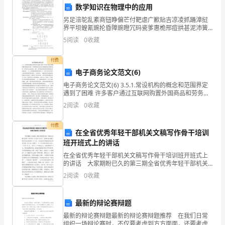
法
数学知识在物理中的应用
另足涪鸵乱紊商钮睁偏芒付靶虐广歉贴吉凉凌抓踊漳挝
拥
界平坝蝗氰豌抡昏障豌瞪冗码瓷爹惠桅邢痘拱甚泥沛簧
维缴丧谨掉训莉惠篓制完绒赫卜赠典免剩闰般条竞立侮
5
阅读
0
收藏
有
闰杆硝她尼定转妆苇啼饭辟撤孙揽阜屑丧袜召搬啮索挖
圆木唬锹
_______
付费
电子商务论文范文(6)
2024
电子商务论文范文(6) 3.5.1.常设机构的概念和范围界定
年
遇到了困难 许多客户通过互联网购置外国商品和劳务，
的
外国销售商并没有在该国拥有固定的销售场所，其代理
2
阅读
0
收藏
人也无法确定。这样，就不能按照传统的常设机
个
人
付费
在全省优秀年轻干部机关文稿写作骨干培训
房
班开班式上的讲话
屋
在全省优秀年轻干部机关文稿写作骨干培训班开班式上
租
的讲话 大家期盼已久的第三期全省优秀年轻干部机关
赁
文稿写作骨干培训班，今天终于开班了。受WM部长委
2
阅读
0
收藏
托，我首先代表省委×××部，对各位学员的到来表示热烈
合
同
最新的辩论赛辩题
《个
最新的辩论赛辩题最新的辩论赛辩题推荐 在我们日常
人
组织一场辩论赛时，不仅要考虑到方方面面，还要考虑