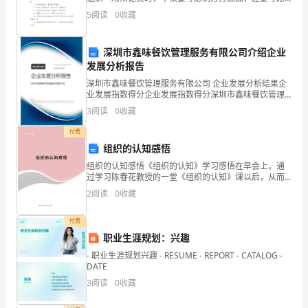
房
到辩题是否公正，关于辩论赛要定什么题目，你们都想
5
阅读
0
收藏
好了吗?下面是YJBYS小编为大家搜集整理出来的有
屋
租
深圳市鑫味餐饮管理服务有限公司介绍企业
赁
发展分析报告
合
深圳市鑫味餐饮管理服务有限公司 企业发展分析结果企
同》
业发展指数得分企业发展指数得分深圳市鑫味餐饮管理
服务有限公司综合得分说明：企业发展指数根据企业规
甲
3
阅读
0
收藏
模、企业创新、企业风险、企业活力四个维度对企业发
方
展情
付费
（出
组织的认知感悟
租
组织的认知感悟《组织的认知》学习感悟在早会上，通
人）：
过学习陈春花教授的一堂《组织的认知》课以后，从而
______________________
对自己在工作中有一个正确的定位，学会摆正自己的正
2
阅读
0
收藏
式身份，知晓自己在公司这个正式组织中的角色，更多
乙
的是权利
方
付费
职业生涯规划：兴趣
（承
租
- 职业生涯规划兴趣 - RESUME - REPORT - CATALOG -
DATE
人）：
3
阅读
0
收藏
______________________
鉴