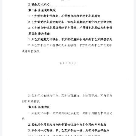
同
2024
年
的
第一条房屋基本信息
个
人
房
屋
租
赁
第二条租金支付方式
合
同