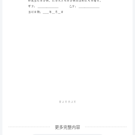
《个
第三条房屋使用规定
人
房
屋
租
第四条违约责任
赁
合
同》
状并赔偿损失
甲
方
（出
租
更多完整内容
人）：