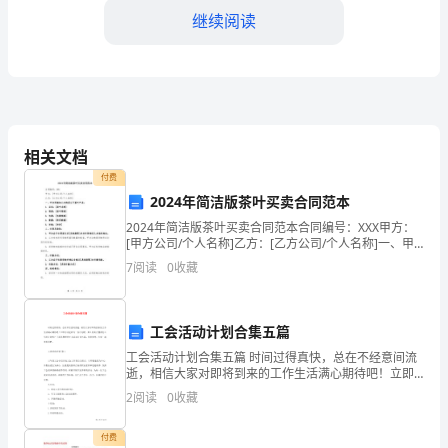
______________________
继续阅读
乙
方
（承
部门申请仲裁
租
相关文档
第五条其他约定
付费
人）：
2024年简洁版茶叶买卖合同范本
______________________
2024年简洁版茶叶买卖合同范本合同编号：XXX甲方：
录
[甲方公司/个人名称]乙方：[乙方公司/个人名称]一、甲
鉴
方同意向乙方购买以下茶叶产品：1. 品名：[茶叶名称]2.
7
阅读
0
收藏
等级：[茶叶等级]3. 包装：
于
甲
工会活动计划合集五篇
方
工会活动计划合集五篇 时间过得真快，总在不经意间流
逝，相信大家对即将到来的工作生活满心期待吧！立即
是
行动起来写一份计划吧。那么你真正懂得怎么写好计划
2
阅读
0
收藏
吗？下面是整理的工会活动计划5篇，仅供参考，大家
签订日期：____年__月__日
合
付费