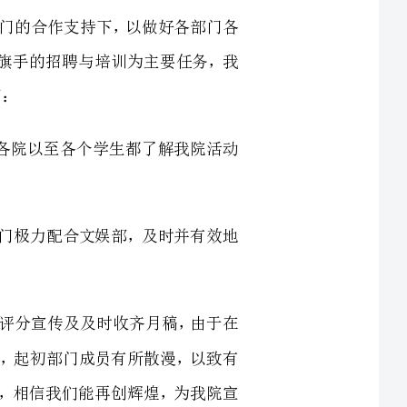
各项活动的宣传，让各院以至各个学生都了解我院活动
的背景负责中，我部门极力配合文娱部，及时并有效地
的任务――每月一份评分宣传及及时收齐月稿，由于在
我部成员未能及时适应，起初部门成员有所散漫，以致有
成功后，成员信息大增，相信我们能再创辉煌，为我院宣
细心安排前任旗手到位训练06新一届旗手，在训
、效果特佳。但在14周我院评分升旗时，由于通知不
缺席，以至分数大扣，排名令人有所失望，在此方面，我
院争光。