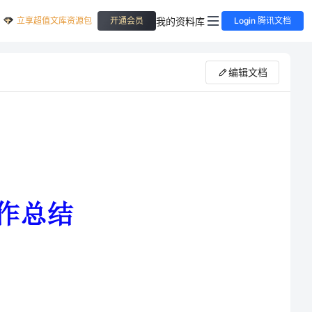
立享超值文库资源包
我的资料库
开通会员
Login 腾讯文档
编辑文档
部的领导和我院各部门的合作支持下，以做好各部门各
收集月稿，负责我院升旗手的招聘与培训为主要任务，我