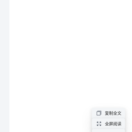
学
院
团
委
工
作
总
结
传部争光。
2023
学
院
复制全文
团
全屏阅读
委